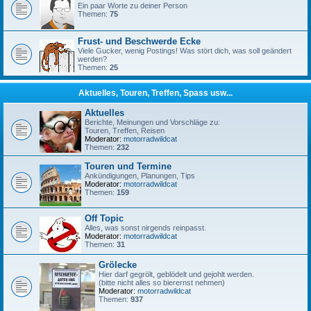
Ein paar Worte zu deiner Person
Themen:
75
Frust- und Beschwerde Ecke
Viele Gucker, wenig Postings! Was stört dich, was soll geändert
werden?
Themen:
25
Aktuelles, Touren, Treffen, Spass usw...
Aktuelles
Berichte, Meinungen und Vorschläge zu:
Touren, Treffen, Reisen
Moderator:
motorradwildcat
Themen:
232
Touren und Termine
Ankündigungen, Planungen, Tips
Moderator:
motorradwildcat
Themen:
159
Off Topic
Alles, was sonst nirgends reinpasst.
Moderator:
motorradwildcat
Themen:
31
Grölecke
Hier darf gegrölt, geblödelt und gejohlt werden.
(bitte nicht alles so bierernst nehmen)
Moderator:
motorradwildcat
Themen:
937