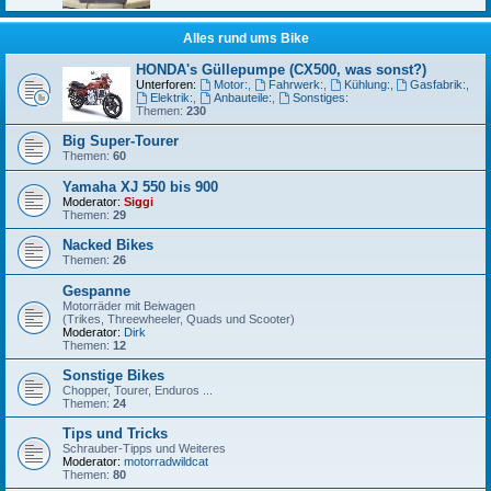
Alles rund ums Bike
HONDA's Güllepumpe (CX500, was sonst?)
Unterforen:
Motor:
,
Fahrwerk:
,
Kühlung:
,
Gasfabrik:
,
Elektrik:
,
Anbauteile:
,
Sonstiges:
Themen:
230
Big Super-Tourer
Themen:
60
Yamaha XJ 550 bis 900
Moderator:
Siggi
Themen:
29
Nacked Bikes
Themen:
26
Gespanne
Motorräder mit Beiwagen
(Trikes, Threewheeler, Quads und Scooter)
Moderator:
Dirk
Themen:
12
Sonstige Bikes
Chopper, Tourer, Enduros ...
Themen:
24
Tips und Tricks
Schrauber-Tipps und Weiteres
Moderator:
motorradwildcat
Themen:
80