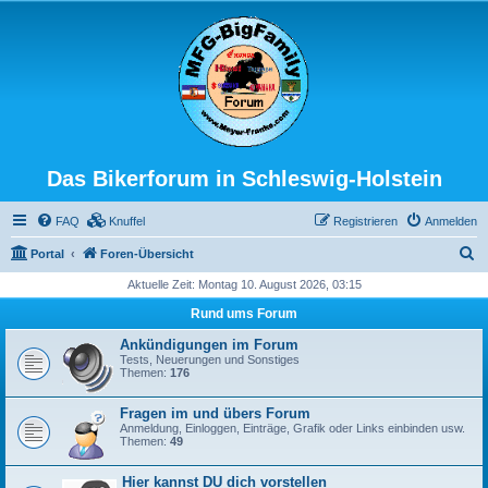
Das Bikerforum in Schleswig-Holstein
FAQ
Knuffel
Registrieren
Anmelden
S
Portal
Foren-Übersicht
u
Aktuelle Zeit: Montag 10. August 2026, 03:15
c
Rund ums Forum
h
Ankündigungen im Forum
e
Tests, Neuerungen und Sonstiges
Themen:
176
Fragen im und übers Forum
Anmeldung, Einloggen, Einträge, Grafik oder Links einbinden usw.
Themen:
49
Hier kannst DU dich vorstellen