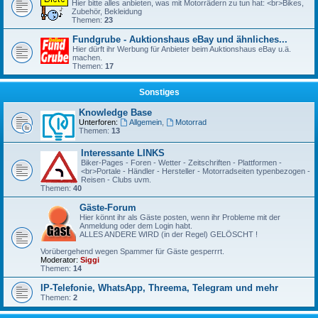
Hier bitte alles anbieten, was mit Motorrädern zu tun hat: <br>Bikes,
Zubehör, Bekleidung
Themen:
23
Fundgrube - Auktionshaus eBay und ähnliches...
Hier dürft ihr Werbung für Anbieter beim Auktionshaus eBay u.ä.
machen.
Themen:
17
Sonstiges
Knowledge Base
Unterforen:
Allgemein
,
Motorrad
Themen:
13
Interessante LINKS
Biker-Pages - Foren - Wetter - Zeitschriften - Plattformen -
<br>Portale - Händler - Hersteller - Motorradseiten typenbezogen -
Reisen - Clubs uvm.
Themen:
40
Gäste-Forum
Hier könnt ihr als Gäste posten, wenn ihr Probleme mit der
Anmeldung oder dem Login habt.
ALLES ANDERE WIRD (in der Regel) GELÖSCHT !
Vorübergehend wegen Spammer für Gäste gesperrrt.
Moderator:
Siggi
Themen:
14
IP-Telefonie, WhatsApp, Threema, Telegram und mehr
Themen:
2