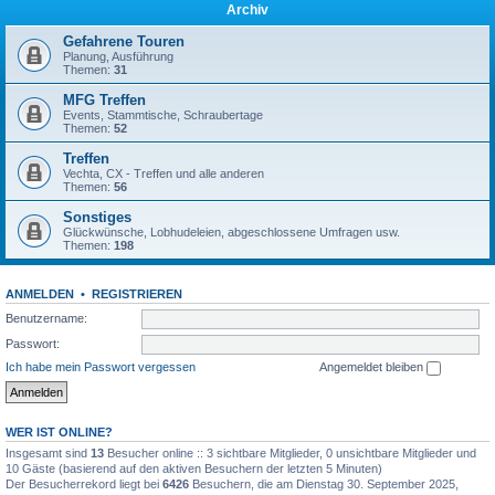
Archiv
Gefahrene Touren
Planung, Ausführung
Themen:
31
MFG Treffen
Events, Stammtische, Schraubertage
Themen:
52
Treffen
Vechta, CX - Treffen und alle anderen
Themen:
56
Sonstiges
Glückwünsche, Lobhudeleien, abgeschlossene Umfragen usw.
Themen:
198
ANMELDEN
•
REGISTRIEREN
Benutzername:
Passwort:
Ich habe mein Passwort vergessen
Angemeldet bleiben
WER IST ONLINE?
Insgesamt sind
13
Besucher online :: 3 sichtbare Mitglieder, 0 unsichtbare Mitglieder und
10 Gäste (basierend auf den aktiven Besuchern der letzten 5 Minuten)
Der Besucherrekord liegt bei
6426
Besuchern, die am Dienstag 30. September 2025,