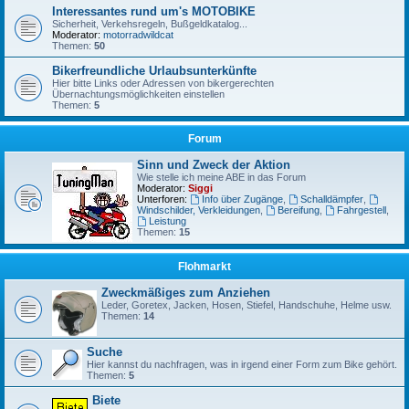
Interessantes rund um's MOTOBIKE
Sicherheit, Verkehsregeln, Bußgeldkatalog...
Moderator:
motorradwildcat
Themen:
50
Bikerfreundliche Urlaubsunterkünfte
Hier bitte Links oder Adressen von bikergerechten
Übernachtungsmöglichkeiten einstellen
Themen:
5
Forum
Sinn und Zweck der Aktion
Wie stelle ich meine ABE in das Forum
Moderator:
Siggi
Unterforen:
Info über Zugänge
,
Schalldämpfer
,
Windschilder, Verkleidungen
,
Bereifung
,
Fahrgestell
,
Leistung
Themen:
15
Flohmarkt
Zweckmäßiges zum Anziehen
Leder, Goretex, Jacken, Hosen, Stiefel, Handschuhe, Helme usw.
Themen:
14
Suche
Hier kannst du nachfragen, was in irgend einer Form zum Bike gehört.
Themen:
5
Biete