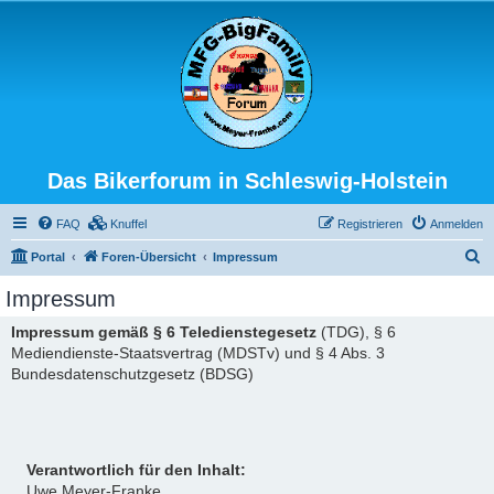
Das Bikerforum in Schleswig-Holstein
FAQ
Knuffel
Registrieren
Anmelden
S
Portal
Foren-Übersicht
Impressum
u
Impressum
c
Impressum gemäß § 6 Teledienstegesetz
(TDG), § 6
h
Mediendienste-Staatsvertrag (MDSTv) und § 4 Abs. 3
e
Bundesdatenschutzgesetz (BDSG)
Verantwortlich für den Inhalt:
Uwe Meyer-Franke