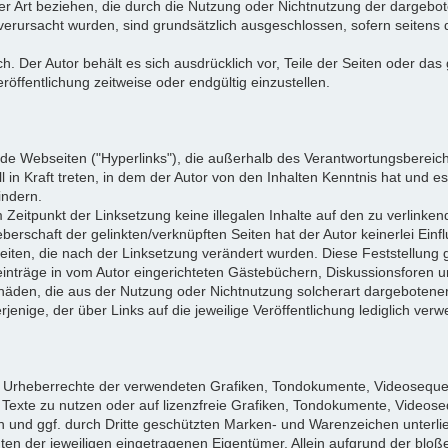
ler Art beziehen, die durch die Nutzung oder Nichtnutzung der dargeb
 verursacht wurden, sind grundsätzlich ausgeschlossen, sofern seitens 
ich. Der Autor behält es sich ausdrücklich vor, Teile der Seiten oder
öffentlichung zeitweise oder endgültig einzustellen.
mde Webseiten ("Hyperlinks"), die außerhalb des Verantwortungsbereich
l in Kraft treten, in dem der Autor von den Inhalten Kenntnis hat und 
indern.
m Zeitpunkt der Linksetzung keine illegalen Inhalte auf den zu verlinke
berschaft der gelinkten/verknüpften Seiten hat der Autor keinerlei Einfl
 Seiten, die nach der Linksetzung verändert wurden. Diese Feststellung g
nträge in vom Autor eingerichteten Gästebüchern, Diskussionsforen und 
häden, die aus der Nutzung oder Nichtnutzung solcherart dargebotener 
jenige, der über Links auf die jeweilige Veröffentlichung lediglich verwe
 die Urheberrechte der verwendeten Grafiken, Tondokumente, Videoseque
exte zu nutzen oder auf lizenzfreie Grafiken, Tondokumente, Videose
en und ggf. durch Dritte geschützten Marken- und Warenzeichen unter
en der jeweiligen eingetragenen Eigentümer. Allein aufgrund der bloß