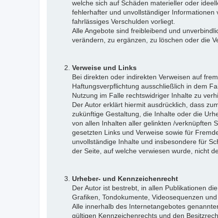
welche sich auf Schäden materieller oder ideel
fehlerhafter und unvollständiger Informationen
fahrlässiges Verschulden vorliegt.
Alle Angebote sind freibleibend und unverbindl
verändern, zu ergänzen, zu löschen oder die Ver
Verweise und Links
Bei direkten oder indirekten Verweisen auf fre
Haftungsverpflichtung ausschließlich in dem Fal
Nutzung im Falle rechtswidriger Inhalte zu verh
Der Autor erklärt hiermit ausdrücklich, dass zu
zukünftige Gestaltung, die Inhalte oder die Urhe
von allen Inhalten aller gelinkten /verknüpften
gesetzten Links und Verweise sowie für Fremdei
unvollständige Inhalte und insbesondere für Sc
der Seite, auf welche verwiesen wurde, nicht der
Urheber- und Kennzeichenrecht
Der Autor ist bestrebt, in allen Publikationen
Grafiken, Tondokumente, Videosequenzen und T
Alle innerhalb des Internetangebotes genannt
gültigen Kennzeichenrechts und den Besitzrecht