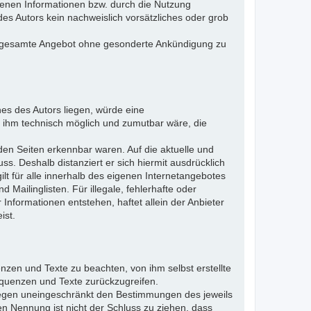
otenen Informationen bzw. durch die Nutzung
des Autors kein nachweislich vorsätzliches oder grob
 das gesamte Angebot ohne gesonderte Ankündigung zu
es des Autors liegen, würde eine
es ihm technisch möglich und zumutbar wäre, die
nden Seiten erkennbar waren. Auf die aktuelle und
uss. Deshalb distanziert er sich hiermit ausdrücklich
ilt für alle innerhalb des eigenen Internetangebotes
Mailinglisten. Für illegale, fehlerhafte oder
Informationen entstehen, haftet allein der Anbieter
ist.
nzen und Texte zu beachten, von ihm selbst erstellte
quenzen und Texte zurückzugreifen.
liegen uneingeschränkt den Bestimmungen des jeweils
en Nennung ist nicht der Schluss zu ziehen, dass