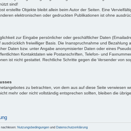
ützt sind!
bst erstellte Objekte bleibt allein beim Autor der Seiten. Eine Vervielf
eren elektronischen oder gedruckten Publikationen ist ohne ausdrück
lichkeit zur Eingabe persönlicher oder geschäftlicher Daten (Emailadre
 ausdrücklich freiwilliger Basis. Die Inanspruchnahme und Bezahlung al
cher Daten bzw. unter Angabe anonymisierter Daten oder eines Pseud
fentlichten Kontaktdaten wie Postanschriften, Telefon- und Faxnumme
onen ist nicht gestattet. Rechtliche Schritte gegen die Versender von
lusses
ernetangebotes zu betrachten, von dem aus auf diese Seite verwiesen w
icht mehr oder nicht vollständig entsprechen sollten, bleiben die übrig
ung
r nachlesen:
Nutzungsbedingungen
und
Datenschutzerklärung