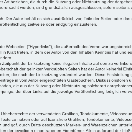
ler Art beziehen, die durch die Nutzung oder Nichtnutzung der dargeb
 verursacht wurden, sind grundsätzlich ausgeschlossen, sofern seitens 
ich. Der Autor behält es sich ausdrücklich vor, Teile der Seiten oder
öffentlichung zeitweise oder endgültig einzustellen.
mde Webseiten ("Hyperlinks"), die außerhalb des Verantwortungsbereich
l in Kraft treten, in dem der Autor von den Inhalten Kenntnis hat und 
indern.
m Zeitpunkt der Linksetzung keine illegalen Inhalte auf den zu verlinke
berschaft der gelinkten/verknüpften Seiten hat der Autor keinerlei Einfl
 Seiten, die nach der Linksetzung verändert wurden. Diese Feststellung g
nträge in vom Autor eingerichteten Gästebüchern, Diskussionsforen und 
häden, die aus der Nutzung oder Nichtnutzung solcherart dargebotener 
jenige, der über Links auf die jeweilige Veröffentlichung lediglich verwe
 die Urheberrechte der verwendeten Grafiken, Tondokumente, Videoseque
exte zu nutzen oder auf lizenzfreie Grafiken, Tondokumente, Videose
en und ggf. durch Dritte geschützten Marken- und Warenzeichen unter
en der jeweiligen eingetragenen Eigentümer. Allein aufgrund der bloß