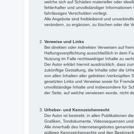
welche sich auf Schäden materieller oder ideel
fehlerhafter und unvollständiger Informationen
fahrlässiges Verschulden vorliegt.
Alle Angebote sind freibleibend und unverbindl
verändern, zu ergänzen, zu löschen oder die Ver
Verweise und Links
Bei direkten oder indirekten Verweisen auf fre
Haftungsverpflichtung ausschließlich in dem Fal
Nutzung im Falle rechtswidriger Inhalte zu verh
Der Autor erklärt hiermit ausdrücklich, dass zu
zukünftige Gestaltung, die Inhalte oder die Urhe
von allen Inhalten aller gelinkten /verknüpften
gesetzten Links und Verweise sowie für Fremdei
unvollständige Inhalte und insbesondere für Sc
der Seite, auf welche verwiesen wurde, nicht der
Urheber- und Kennzeichenrecht
Der Autor ist bestrebt, in allen Publikationen
Grafiken, Tondokumente, Videosequenzen und T
Alle innerhalb des Internetangebotes genannt
gültigen Kennzeichenrechts und den Besitzrecht