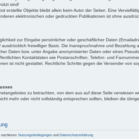
ützt sind!
bst erstellte Objekte bleibt allein beim Autor der Seiten. Eine Vervielf
eren elektronischen oder gedruckten Publikationen ist ohne ausdrück
lichkeit zur Eingabe persönlicher oder geschäftlicher Daten (Emailadre
 ausdrücklich freiwilliger Basis. Die Inanspruchnahme und Bezahlung al
cher Daten bzw. unter Angabe anonymisierter Daten oder eines Pseud
fentlichten Kontaktdaten wie Postanschriften, Telefon- und Faxnumme
onen ist nicht gestattet. Rechtliche Schritte gegen die Versender von
lusses
ernetangebotes zu betrachten, von dem aus auf diese Seite verwiesen w
icht mehr oder nicht vollständig entsprechen sollten, bleiben die übrig
ung
r nachlesen:
Nutzungsbedingungen
und
Datenschutzerklärung