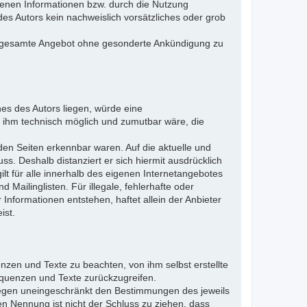
otenen Informationen bzw. durch die Nutzung
des Autors kein nachweislich vorsätzliches oder grob
 das gesamte Angebot ohne gesonderte Ankündigung zu
es des Autors liegen, würde eine
es ihm technisch möglich und zumutbar wäre, die
nden Seiten erkennbar waren. Auf die aktuelle und
uss. Deshalb distanziert er sich hiermit ausdrücklich
ilt für alle innerhalb des eigenen Internetangebotes
Mailinglisten. Für illegale, fehlerhafte oder
Informationen entstehen, haftet allein der Anbieter
ist.
nzen und Texte zu beachten, von ihm selbst erstellte
quenzen und Texte zurückzugreifen.
liegen uneingeschränkt den Bestimmungen des jeweils
en Nennung ist nicht der Schluss zu ziehen, dass