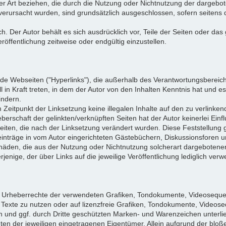
ler Art beziehen, die durch die Nutzung oder Nichtnutzung der dargeb
 verursacht wurden, sind grundsätzlich ausgeschlossen, sofern seitens 
ich. Der Autor behält es sich ausdrücklich vor, Teile der Seiten oder
öffentlichung zeitweise oder endgültig einzustellen.
mde Webseiten ("Hyperlinks"), die außerhalb des Verantwortungsbereich
l in Kraft treten, in dem der Autor von den Inhalten Kenntnis hat und 
indern.
m Zeitpunkt der Linksetzung keine illegalen Inhalte auf den zu verlinke
berschaft der gelinkten/verknüpften Seiten hat der Autor keinerlei Einfl
 Seiten, die nach der Linksetzung verändert wurden. Diese Feststellung g
nträge in vom Autor eingerichteten Gästebüchern, Diskussionsforen und 
häden, die aus der Nutzung oder Nichtnutzung solcherart dargebotener 
jenige, der über Links auf die jeweilige Veröffentlichung lediglich verwe
 die Urheberrechte der verwendeten Grafiken, Tondokumente, Videoseque
exte zu nutzen oder auf lizenzfreie Grafiken, Tondokumente, Videose
en und ggf. durch Dritte geschützten Marken- und Warenzeichen unter
en der jeweiligen eingetragenen Eigentümer. Allein aufgrund der bloß