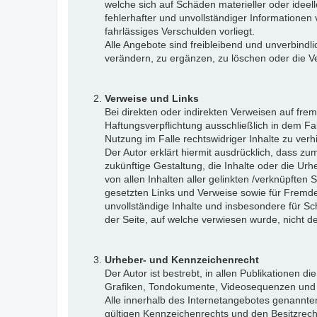
welche sich auf Schäden materieller oder ideel
fehlerhafter und unvollständiger Informationen
fahrlässiges Verschulden vorliegt.
Alle Angebote sind freibleibend und unverbindl
verändern, zu ergänzen, zu löschen oder die Ver
Verweise und Links
Bei direkten oder indirekten Verweisen auf fre
Haftungsverpflichtung ausschließlich in dem Fal
Nutzung im Falle rechtswidriger Inhalte zu verh
Der Autor erklärt hiermit ausdrücklich, dass zu
zukünftige Gestaltung, die Inhalte oder die Urhe
von allen Inhalten aller gelinkten /verknüpften
gesetzten Links und Verweise sowie für Fremdei
unvollständige Inhalte und insbesondere für Sc
der Seite, auf welche verwiesen wurde, nicht der
Urheber- und Kennzeichenrecht
Der Autor ist bestrebt, in allen Publikationen
Grafiken, Tondokumente, Videosequenzen und T
Alle innerhalb des Internetangebotes genannt
gültigen Kennzeichenrechts und den Besitzrecht