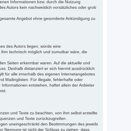
otenen Informationen bzw. durch die Nutzung
des Autors kein nachweislich vorsätzliches oder grob
 das gesamte Angebot ohne gesonderte Ankündigung zu
es des Autors liegen, würde eine
es ihm technisch möglich und zumutbar wäre, die
nden Seiten erkennbar waren. Auf die aktuelle und
uss. Deshalb distanziert er sich hiermit ausdrücklich
ilt für alle innerhalb des eigenen Internetangebotes
Mailinglisten. Für illegale, fehlerhafte oder
Informationen entstehen, haftet allein der Anbieter
ist.
nzen und Texte zu beachten, von ihm selbst erstellte
quenzen und Texte zurückzugreifen.
liegen uneingeschränkt den Bestimmungen des jeweils
en Nennung ist nicht der Schluss zu ziehen, dass