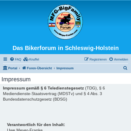
Das Bikerforum in Schleswig-Holstein
FAQ
Knuffel
Registrieren
Anmelden
S
Portal
Foren-Übersicht
Impressum
u
Impressum
c
Impressum gemäß § 6 Teledienstegesetz
(TDG), § 6
h
Mediendienste-Staatsvertrag (MDSTv) und § 4 Abs. 3
e
Bundesdatenschutzgesetz (BDSG)
Verantwortlich für den Inhalt:
Uwe Meyer-Franke