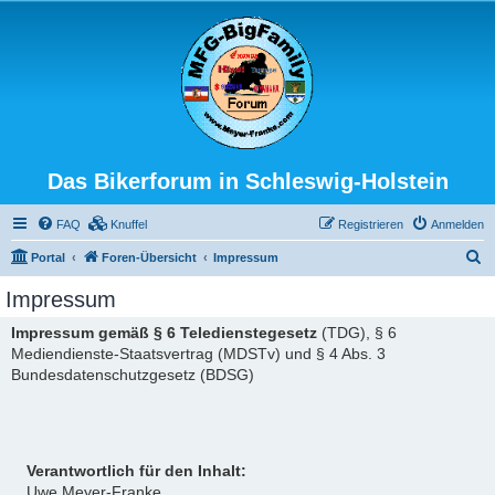
Das Bikerforum in Schleswig-Holstein
FAQ
Knuffel
Registrieren
Anmelden
S
Portal
Foren-Übersicht
Impressum
u
Impressum
c
Impressum gemäß § 6 Teledienstegesetz
(TDG), § 6
h
Mediendienste-Staatsvertrag (MDSTv) und § 4 Abs. 3
e
Bundesdatenschutzgesetz (BDSG)
Verantwortlich für den Inhalt:
Uwe Meyer-Franke