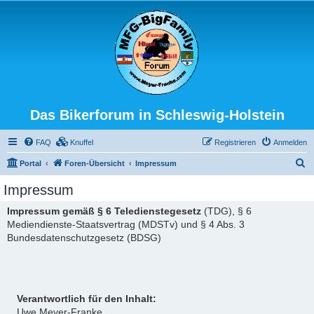
Das Bikerforum in Schleswig-Holstein
FAQ
Knuffel
Registrieren
Anmelden
S
Portal
Foren-Übersicht
Impressum
u
Impressum
c
Impressum gemäß § 6 Teledienstegesetz
(TDG), § 6
h
Mediendienste-Staatsvertrag (MDSTv) und § 4 Abs. 3
e
Bundesdatenschutzgesetz (BDSG)
Verantwortlich für den Inhalt:
Uwe Meyer-Franke