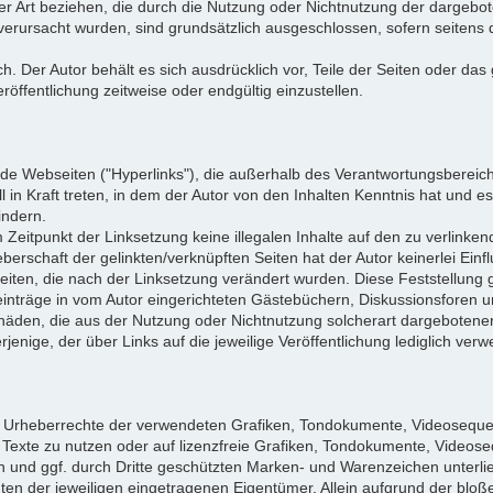
ler Art beziehen, die durch die Nutzung oder Nichtnutzung der dargeb
 verursacht wurden, sind grundsätzlich ausgeschlossen, sofern seitens 
ich. Der Autor behält es sich ausdrücklich vor, Teile der Seiten oder
öffentlichung zeitweise oder endgültig einzustellen.
mde Webseiten ("Hyperlinks"), die außerhalb des Verantwortungsbereich
l in Kraft treten, in dem der Autor von den Inhalten Kenntnis hat und 
indern.
m Zeitpunkt der Linksetzung keine illegalen Inhalte auf den zu verlinke
berschaft der gelinkten/verknüpften Seiten hat der Autor keinerlei Einfl
 Seiten, die nach der Linksetzung verändert wurden. Diese Feststellung g
nträge in vom Autor eingerichteten Gästebüchern, Diskussionsforen und 
häden, die aus der Nutzung oder Nichtnutzung solcherart dargebotener 
jenige, der über Links auf die jeweilige Veröffentlichung lediglich verwe
 die Urheberrechte der verwendeten Grafiken, Tondokumente, Videoseque
exte zu nutzen oder auf lizenzfreie Grafiken, Tondokumente, Videose
en und ggf. durch Dritte geschützten Marken- und Warenzeichen unter
en der jeweiligen eingetragenen Eigentümer. Allein aufgrund der bloß