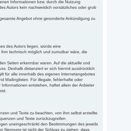
otenen Informationen bzw. durch die Nutzung
des Autors kein nachweislich vorsätzliches oder grob
 das gesamte Angebot ohne gesonderte Ankündigung zu
es des Autors liegen, würde eine
es ihm technisch möglich und zumutbar wäre, die
nden Seiten erkennbar waren. Auf die aktuelle und
uss. Deshalb distanziert er sich hiermit ausdrücklich
ilt für alle innerhalb des eigenen Internetangebotes
Mailinglisten. Für illegale, fehlerhafte oder
Informationen entstehen, haftet allein der Anbieter
ist.
nzen und Texte zu beachten, von ihm selbst erstellte
quenzen und Texte zurückzugreifen.
liegen uneingeschränkt den Bestimmungen des jeweils
en Nennung ist nicht der Schluss zu ziehen, dass