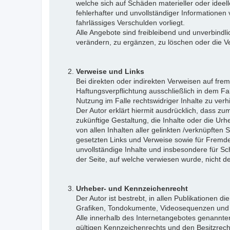
welche sich auf Schäden materieller oder ideel
fehlerhafter und unvollständiger Informationen
fahrlässiges Verschulden vorliegt.
Alle Angebote sind freibleibend und unverbindl
verändern, zu ergänzen, zu löschen oder die Ver
Verweise und Links
Bei direkten oder indirekten Verweisen auf fre
Haftungsverpflichtung ausschließlich in dem Fal
Nutzung im Falle rechtswidriger Inhalte zu verh
Der Autor erklärt hiermit ausdrücklich, dass zu
zukünftige Gestaltung, die Inhalte oder die Urhe
von allen Inhalten aller gelinkten /verknüpften
gesetzten Links und Verweise sowie für Fremdei
unvollständige Inhalte und insbesondere für Sc
der Seite, auf welche verwiesen wurde, nicht der
Urheber- und Kennzeichenrecht
Der Autor ist bestrebt, in allen Publikationen
Grafiken, Tondokumente, Videosequenzen und T
Alle innerhalb des Internetangebotes genannt
gültigen Kennzeichenrechts und den Besitzrecht