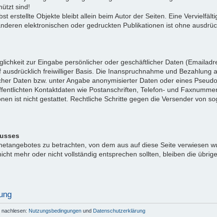
ützt sind!
bst erstellte Objekte bleibt allein beim Autor der Seiten. Eine Vervielf
eren elektronischen oder gedruckten Publikationen ist ohne ausdrück
lichkeit zur Eingabe persönlicher oder geschäftlicher Daten (Emailadre
 ausdrücklich freiwilliger Basis. Die Inanspruchnahme und Bezahlung al
cher Daten bzw. unter Angabe anonymisierter Daten oder eines Pseud
fentlichten Kontaktdaten wie Postanschriften, Telefon- und Faxnumme
onen ist nicht gestattet. Rechtliche Schritte gegen die Versender von
lusses
ernetangebotes zu betrachten, von dem aus auf diese Seite verwiesen w
icht mehr oder nicht vollständig entsprechen sollten, bleiben die übrig
ung
r nachlesen:
Nutzungsbedingungen
und
Datenschutzerklärung