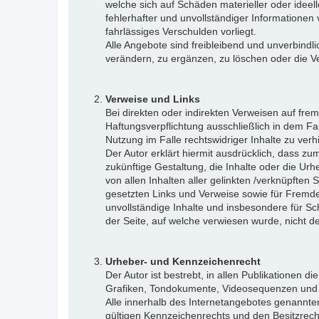
welche sich auf Schäden materieller oder ideel
fehlerhafter und unvollständiger Informationen
fahrlässiges Verschulden vorliegt.
Alle Angebote sind freibleibend und unverbindl
verändern, zu ergänzen, zu löschen oder die Ver
Verweise und Links
Bei direkten oder indirekten Verweisen auf fre
Haftungsverpflichtung ausschließlich in dem Fal
Nutzung im Falle rechtswidriger Inhalte zu verh
Der Autor erklärt hiermit ausdrücklich, dass zu
zukünftige Gestaltung, die Inhalte oder die Urhe
von allen Inhalten aller gelinkten /verknüpften
gesetzten Links und Verweise sowie für Fremdei
unvollständige Inhalte und insbesondere für Sc
der Seite, auf welche verwiesen wurde, nicht der
Urheber- und Kennzeichenrecht
Der Autor ist bestrebt, in allen Publikationen
Grafiken, Tondokumente, Videosequenzen und T
Alle innerhalb des Internetangebotes genannt
gültigen Kennzeichenrechts und den Besitzrecht