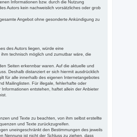
otenen Informationen bzw. durch die Nutzung
des Autors kein nachweislich vorsätzliches oder grob
 das gesamte Angebot ohne gesonderte Ankündigung zu
es des Autors liegen, würde eine
es ihm technisch möglich und zumutbar wäre, die
nden Seiten erkennbar waren. Auf die aktuelle und
uss. Deshalb distanziert er sich hiermit ausdrücklich
ilt für alle innerhalb des eigenen Internetangebotes
Mailinglisten. Für illegale, fehlerhafte oder
Informationen entstehen, haftet allein der Anbieter
ist.
nzen und Texte zu beachten, von ihm selbst erstellte
quenzen und Texte zurückzugreifen.
liegen uneingeschränkt den Bestimmungen des jeweils
en Nennung ist nicht der Schluss zu ziehen, dass