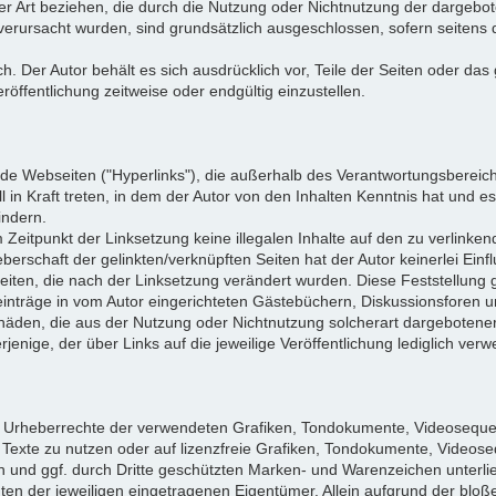
ler Art beziehen, die durch die Nutzung oder Nichtnutzung der dargeb
 verursacht wurden, sind grundsätzlich ausgeschlossen, sofern seitens 
ich. Der Autor behält es sich ausdrücklich vor, Teile der Seiten oder
öffentlichung zeitweise oder endgültig einzustellen.
mde Webseiten ("Hyperlinks"), die außerhalb des Verantwortungsbereich
l in Kraft treten, in dem der Autor von den Inhalten Kenntnis hat und 
indern.
m Zeitpunkt der Linksetzung keine illegalen Inhalte auf den zu verlinke
berschaft der gelinkten/verknüpften Seiten hat der Autor keinerlei Einfl
 Seiten, die nach der Linksetzung verändert wurden. Diese Feststellung g
nträge in vom Autor eingerichteten Gästebüchern, Diskussionsforen und 
häden, die aus der Nutzung oder Nichtnutzung solcherart dargebotener 
jenige, der über Links auf die jeweilige Veröffentlichung lediglich verwe
 die Urheberrechte der verwendeten Grafiken, Tondokumente, Videoseque
exte zu nutzen oder auf lizenzfreie Grafiken, Tondokumente, Videose
en und ggf. durch Dritte geschützten Marken- und Warenzeichen unter
en der jeweiligen eingetragenen Eigentümer. Allein aufgrund der bloß