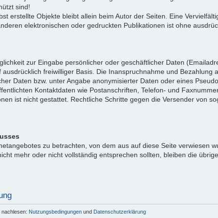
ützt sind!
bst erstellte Objekte bleibt allein beim Autor der Seiten. Eine Vervielf
eren elektronischen oder gedruckten Publikationen ist ohne ausdrück
lichkeit zur Eingabe persönlicher oder geschäftlicher Daten (Emailadre
 ausdrücklich freiwilliger Basis. Die Inanspruchnahme und Bezahlung al
cher Daten bzw. unter Angabe anonymisierter Daten oder eines Pseud
fentlichten Kontaktdaten wie Postanschriften, Telefon- und Faxnumme
onen ist nicht gestattet. Rechtliche Schritte gegen die Versender von
lusses
ernetangebotes zu betrachten, von dem aus auf diese Seite verwiesen w
icht mehr oder nicht vollständig entsprechen sollten, bleiben die übrig
ung
r nachlesen:
Nutzungsbedingungen
und
Datenschutzerklärung