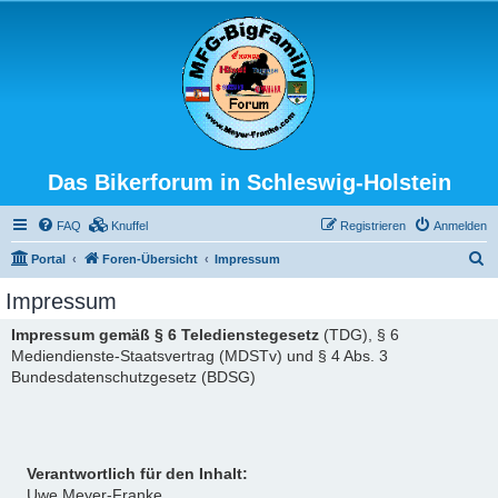
Das Bikerforum in Schleswig-Holstein
FAQ
Knuffel
Registrieren
Anmelden
S
Portal
Foren-Übersicht
Impressum
u
Impressum
c
Impressum gemäß § 6 Teledienstegesetz
(TDG), § 6
h
Mediendienste-Staatsvertrag (MDSTv) und § 4 Abs. 3
e
Bundesdatenschutzgesetz (BDSG)
Verantwortlich für den Inhalt:
Uwe Meyer-Franke