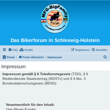
Das Bikerforum in Schleswig-Holstein
FAQ
Knuffel
Registrieren
Anmelden
S
Portal
Foren-Übersicht
Impressum
u
Impressum
c
Impressum gemäß § 6 Teledienstegesetz
(TDG), § 6
h
Mediendienste-Staatsvertrag (MDSTv) und § 4 Abs. 3
e
Bundesdatenschutzgesetz (BDSG)
Verantwortlich für den Inhalt:
Uwe Meyer-Franke