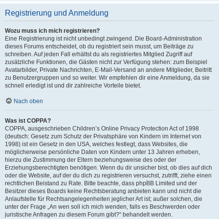
Registrierung und Anmeldung
Wozu muss ich mich registrieren?
Eine Registrierung ist nicht unbedingt zwingend. Die Board-Administration
dieses Forums entscheidet, ob du registriert sein musst, um Beiträge zu
schreiben. Auf jeden Fall erhältst du als registriertes Mitglied Zugriff auf
zusätzliche Funktionen, die Gästen nicht zur Verfügung stehen: zum Beispiel
Avatarbilder, Private Nachrichten, E-Mail-Versand an andere Mitglieder, Beitritt
zu Benutzergruppen und so weiter. Wir empfehlen dir eine Anmeldung, da sie
schnell erledigt ist und dir zahlreiche Vorteile bietet.
Nach oben
Was ist COPPA?
COPPA, ausgeschrieben Children’s Online Privacy Protection Act of 1998
(deutsch: Gesetz zum Schutz der Privatsphäre von Kindern im Internet von
1998) ist ein Gesetz in den USA, welches festlegt, dass Websites, die
möglicherweise persönliche Daten von Kindern unter 13 Jahren erheben,
hierzu die Zustimmung der Eltern beziehungsweise des oder der
Erziehungsberechtigten benötigen. Wenn du dir unsicher bist, ob dies auf dich
oder die Website, auf der du dich zu registrieren versuchst, zutrifft, ziehe einen
rechtlichen Beistand zu Rate. Bitte beachte, dass phpBB Limited und der
Besitzer dieses Boards keine Rechtsberatung anbieten kann und nicht die
Anlaufstelle für Rechtsangelegenheiten jeglicher Art ist; außer solchen, die
unter der Frage „An wen soll ich mich wenden, falls es Beschwerden oder
juristische Anfragen zu diesem Forum gibt?“ behandelt werden.