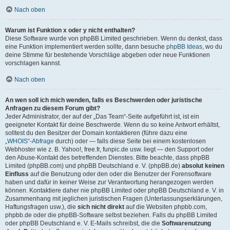
Nach oben
Warum ist Funktion x oder y nicht enthalten?
Diese Software wurde von phpBB Limited geschrieben. Wenn du denkst, dass
eine Funktion implementiert werden sollte, dann besuche
phpBB Ideas
, wo du
deine Stimme für bestehende Vorschläge abgeben oder neue Funktionen
vorschlagen kannst.
Nach oben
An wen soll ich mich wenden, falls es Beschwerden oder juristische
Anfragen zu diesem Forum gibt?
Jeder Administrator, der auf der „Das Team“-Seite aufgeführt ist, ist ein
geeigneter Kontakt für deine Beschwerde. Wenn du so keine Antwort erhältst,
solltest du den Besitzer der Domain kontaktieren (führe dazu eine
„WHOIS“-Abfrage
durch) oder — falls diese Seite bei einem kostenlosen
Webhoster wie z. B. Yahoo!, free.fr, funpic.de usw. liegt — den Support oder
den Abuse-Kontakt des betreffenden Dienstes. Bitte beachte, dass phpBB
Limited (phpBB.com) und phpBB Deutschland e. V. (phpBB.de)
absolut keinen
Einfluss
auf die Benutzung oder den oder die Benutzer der Forensoftware
haben und dafür in keiner Weise zur Verantwortung herangezogen werden
können. Kontaktiere daher nie phpBB Limited oder phpBB Deutschland e. V. in
Zusammenhang mit jeglichen juristischen Fragen (Unterlassungserklärungen,
Haftungsfragen usw.), die
sich nicht direkt
auf die Websiten phpbb.com,
phpbb.de oder die phpBB-Software selbst beziehen. Falls du phpBB Limited
oder phpBB Deutschland e. V. E-Mails schreibst, die die
Softwarenutzung