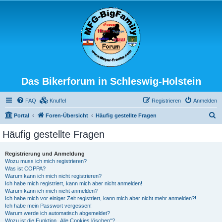
Das Bikerforum in Schleswig-Holstein
FAQ
Knuffel
Registrieren
Anmelden
S
Portal
Foren-Übersicht
Häufig gestellte Fragen
u
Häufig gestellte Fragen
c
h
Registrierung und Anmeldung
Wozu muss ich mich registrieren?
e
Was ist COPPA?
Warum kann ich mich nicht registrieren?
Ich habe mich registriert, kann mich aber nicht anmelden!
Warum kann ich mich nicht anmelden?
Ich habe mich vor einiger Zeit registriert, kann mich aber nicht mehr anmelden?!
Ich habe mein Passwort vergessen!
Warum werde ich automatisch abgemeldet?
Wozu ist die Funktion „Alle Cookies löschen“?