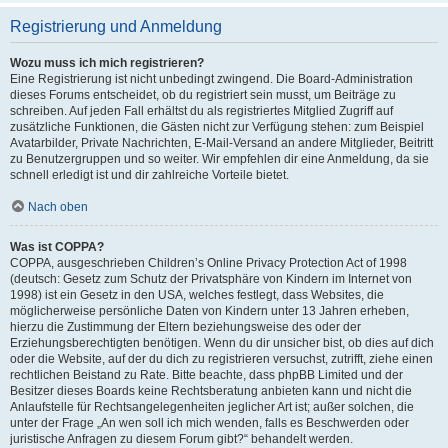
Registrierung und Anmeldung
Wozu muss ich mich registrieren?
Eine Registrierung ist nicht unbedingt zwingend. Die Board-Administration
dieses Forums entscheidet, ob du registriert sein musst, um Beiträge zu
schreiben. Auf jeden Fall erhältst du als registriertes Mitglied Zugriff auf
zusätzliche Funktionen, die Gästen nicht zur Verfügung stehen: zum Beispiel
Avatarbilder, Private Nachrichten, E-Mail-Versand an andere Mitglieder, Beitritt
zu Benutzergruppen und so weiter. Wir empfehlen dir eine Anmeldung, da sie
schnell erledigt ist und dir zahlreiche Vorteile bietet.
Nach oben
Was ist COPPA?
COPPA, ausgeschrieben Children’s Online Privacy Protection Act of 1998
(deutsch: Gesetz zum Schutz der Privatsphäre von Kindern im Internet von
1998) ist ein Gesetz in den USA, welches festlegt, dass Websites, die
möglicherweise persönliche Daten von Kindern unter 13 Jahren erheben,
hierzu die Zustimmung der Eltern beziehungsweise des oder der
Erziehungsberechtigten benötigen. Wenn du dir unsicher bist, ob dies auf dich
oder die Website, auf der du dich zu registrieren versuchst, zutrifft, ziehe einen
rechtlichen Beistand zu Rate. Bitte beachte, dass phpBB Limited und der
Besitzer dieses Boards keine Rechtsberatung anbieten kann und nicht die
Anlaufstelle für Rechtsangelegenheiten jeglicher Art ist; außer solchen, die
unter der Frage „An wen soll ich mich wenden, falls es Beschwerden oder
juristische Anfragen zu diesem Forum gibt?“ behandelt werden.