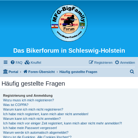
Das Bikerforum in Schleswig-Holstein
FAQ
Knuffel
Registrieren
Anmelden
S
Portal
Foren-Übersicht
Häufig gestellte Fragen
u
Häufig gestellte Fragen
c
h
Registrierung und Anmeldung
Wozu muss ich mich registrieren?
e
Was ist COPPA?
Warum kann ich mich nicht registrieren?
Ich habe mich registriert, kann mich aber nicht anmelden!
Warum kann ich mich nicht anmelden?
Ich habe mich vor einiger Zeit registriert, kann mich aber nicht mehr anmelden?!
Ich habe mein Passwort vergessen!
Warum werde ich automatisch abgemeldet?
Wozu ist die Funktion „Alle Cookies löschen“?