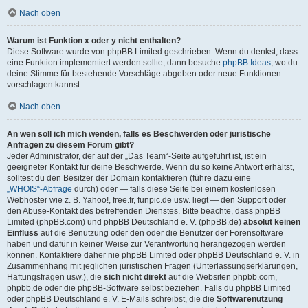
Nach oben
Warum ist Funktion x oder y nicht enthalten?
Diese Software wurde von phpBB Limited geschrieben. Wenn du denkst, dass
eine Funktion implementiert werden sollte, dann besuche
phpBB Ideas
, wo du
deine Stimme für bestehende Vorschläge abgeben oder neue Funktionen
vorschlagen kannst.
Nach oben
An wen soll ich mich wenden, falls es Beschwerden oder juristische
Anfragen zu diesem Forum gibt?
Jeder Administrator, der auf der „Das Team“-Seite aufgeführt ist, ist ein
geeigneter Kontakt für deine Beschwerde. Wenn du so keine Antwort erhältst,
solltest du den Besitzer der Domain kontaktieren (führe dazu eine
„WHOIS“-Abfrage
durch) oder — falls diese Seite bei einem kostenlosen
Webhoster wie z. B. Yahoo!, free.fr, funpic.de usw. liegt — den Support oder
den Abuse-Kontakt des betreffenden Dienstes. Bitte beachte, dass phpBB
Limited (phpBB.com) und phpBB Deutschland e. V. (phpBB.de)
absolut keinen
Einfluss
auf die Benutzung oder den oder die Benutzer der Forensoftware
haben und dafür in keiner Weise zur Verantwortung herangezogen werden
können. Kontaktiere daher nie phpBB Limited oder phpBB Deutschland e. V. in
Zusammenhang mit jeglichen juristischen Fragen (Unterlassungserklärungen,
Haftungsfragen usw.), die
sich nicht direkt
auf die Websiten phpbb.com,
phpbb.de oder die phpBB-Software selbst beziehen. Falls du phpBB Limited
oder phpBB Deutschland e. V. E-Mails schreibst, die die
Softwarenutzung