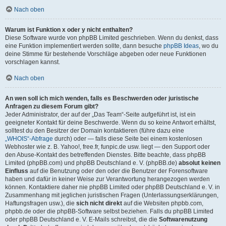
Nach oben
Warum ist Funktion x oder y nicht enthalten?
Diese Software wurde von phpBB Limited geschrieben. Wenn du denkst, dass
eine Funktion implementiert werden sollte, dann besuche
phpBB Ideas
, wo du
deine Stimme für bestehende Vorschläge abgeben oder neue Funktionen
vorschlagen kannst.
Nach oben
An wen soll ich mich wenden, falls es Beschwerden oder juristische
Anfragen zu diesem Forum gibt?
Jeder Administrator, der auf der „Das Team“-Seite aufgeführt ist, ist ein
geeigneter Kontakt für deine Beschwerde. Wenn du so keine Antwort erhältst,
solltest du den Besitzer der Domain kontaktieren (führe dazu eine
„WHOIS“-Abfrage
durch) oder — falls diese Seite bei einem kostenlosen
Webhoster wie z. B. Yahoo!, free.fr, funpic.de usw. liegt — den Support oder
den Abuse-Kontakt des betreffenden Dienstes. Bitte beachte, dass phpBB
Limited (phpBB.com) und phpBB Deutschland e. V. (phpBB.de)
absolut keinen
Einfluss
auf die Benutzung oder den oder die Benutzer der Forensoftware
haben und dafür in keiner Weise zur Verantwortung herangezogen werden
können. Kontaktiere daher nie phpBB Limited oder phpBB Deutschland e. V. in
Zusammenhang mit jeglichen juristischen Fragen (Unterlassungserklärungen,
Haftungsfragen usw.), die
sich nicht direkt
auf die Websiten phpbb.com,
phpbb.de oder die phpBB-Software selbst beziehen. Falls du phpBB Limited
oder phpBB Deutschland e. V. E-Mails schreibst, die die
Softwarenutzung