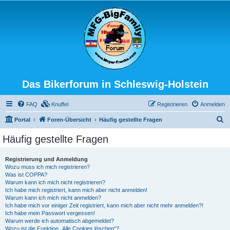
Das Bikerforum in Schleswig-Holstein
FAQ
Knuffel
Registrieren
Anmelden
S
Portal
Foren-Übersicht
Häufig gestellte Fragen
u
Häufig gestellte Fragen
c
h
Registrierung und Anmeldung
Wozu muss ich mich registrieren?
e
Was ist COPPA?
Warum kann ich mich nicht registrieren?
Ich habe mich registriert, kann mich aber nicht anmelden!
Warum kann ich mich nicht anmelden?
Ich habe mich vor einiger Zeit registriert, kann mich aber nicht mehr anmelden?!
Ich habe mein Passwort vergessen!
Warum werde ich automatisch abgemeldet?
Wozu ist die Funktion „Alle Cookies löschen“?