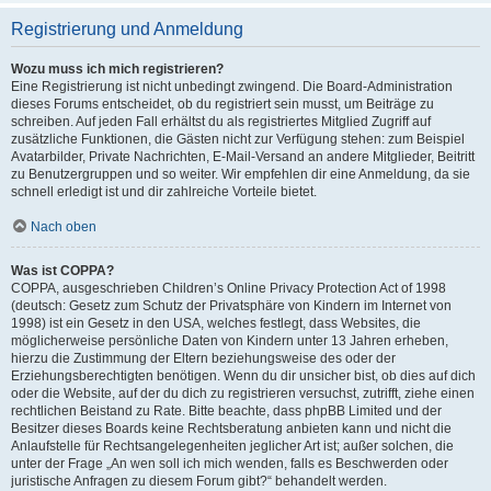
Registrierung und Anmeldung
Wozu muss ich mich registrieren?
Eine Registrierung ist nicht unbedingt zwingend. Die Board-Administration
dieses Forums entscheidet, ob du registriert sein musst, um Beiträge zu
schreiben. Auf jeden Fall erhältst du als registriertes Mitglied Zugriff auf
zusätzliche Funktionen, die Gästen nicht zur Verfügung stehen: zum Beispiel
Avatarbilder, Private Nachrichten, E-Mail-Versand an andere Mitglieder, Beitritt
zu Benutzergruppen und so weiter. Wir empfehlen dir eine Anmeldung, da sie
schnell erledigt ist und dir zahlreiche Vorteile bietet.
Nach oben
Was ist COPPA?
COPPA, ausgeschrieben Children’s Online Privacy Protection Act of 1998
(deutsch: Gesetz zum Schutz der Privatsphäre von Kindern im Internet von
1998) ist ein Gesetz in den USA, welches festlegt, dass Websites, die
möglicherweise persönliche Daten von Kindern unter 13 Jahren erheben,
hierzu die Zustimmung der Eltern beziehungsweise des oder der
Erziehungsberechtigten benötigen. Wenn du dir unsicher bist, ob dies auf dich
oder die Website, auf der du dich zu registrieren versuchst, zutrifft, ziehe einen
rechtlichen Beistand zu Rate. Bitte beachte, dass phpBB Limited und der
Besitzer dieses Boards keine Rechtsberatung anbieten kann und nicht die
Anlaufstelle für Rechtsangelegenheiten jeglicher Art ist; außer solchen, die
unter der Frage „An wen soll ich mich wenden, falls es Beschwerden oder
juristische Anfragen zu diesem Forum gibt?“ behandelt werden.