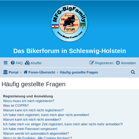
Das Bikerforum in Schleswig-Holstein
FAQ
Knuffel
Registrieren
Anmelden
S
Portal
Foren-Übersicht
Häufig gestellte Fragen
u
Häufig gestellte Fragen
c
h
Registrierung und Anmeldung
Wozu muss ich mich registrieren?
e
Was ist COPPA?
Warum kann ich mich nicht registrieren?
Ich habe mich registriert, kann mich aber nicht anmelden!
Warum kann ich mich nicht anmelden?
Ich habe mich vor einiger Zeit registriert, kann mich aber nicht mehr anmelden?!
Ich habe mein Passwort vergessen!
Warum werde ich automatisch abgemeldet?
Wozu ist die Funktion „Alle Cookies löschen“?