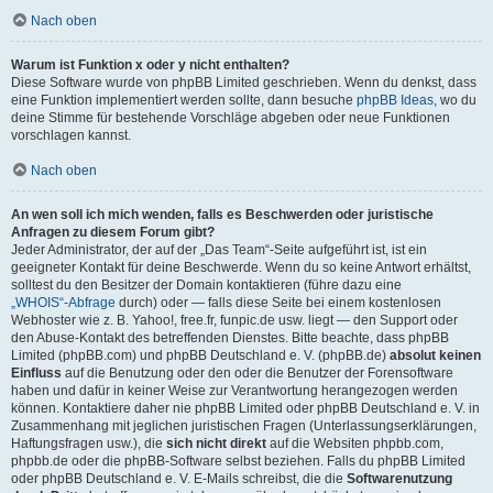
Nach oben
Warum ist Funktion x oder y nicht enthalten?
Diese Software wurde von phpBB Limited geschrieben. Wenn du denkst, dass
eine Funktion implementiert werden sollte, dann besuche
phpBB Ideas
, wo du
deine Stimme für bestehende Vorschläge abgeben oder neue Funktionen
vorschlagen kannst.
Nach oben
An wen soll ich mich wenden, falls es Beschwerden oder juristische
Anfragen zu diesem Forum gibt?
Jeder Administrator, der auf der „Das Team“-Seite aufgeführt ist, ist ein
geeigneter Kontakt für deine Beschwerde. Wenn du so keine Antwort erhältst,
solltest du den Besitzer der Domain kontaktieren (führe dazu eine
„WHOIS“-Abfrage
durch) oder — falls diese Seite bei einem kostenlosen
Webhoster wie z. B. Yahoo!, free.fr, funpic.de usw. liegt — den Support oder
den Abuse-Kontakt des betreffenden Dienstes. Bitte beachte, dass phpBB
Limited (phpBB.com) und phpBB Deutschland e. V. (phpBB.de)
absolut keinen
Einfluss
auf die Benutzung oder den oder die Benutzer der Forensoftware
haben und dafür in keiner Weise zur Verantwortung herangezogen werden
können. Kontaktiere daher nie phpBB Limited oder phpBB Deutschland e. V. in
Zusammenhang mit jeglichen juristischen Fragen (Unterlassungserklärungen,
Haftungsfragen usw.), die
sich nicht direkt
auf die Websiten phpbb.com,
phpbb.de oder die phpBB-Software selbst beziehen. Falls du phpBB Limited
oder phpBB Deutschland e. V. E-Mails schreibst, die die
Softwarenutzung