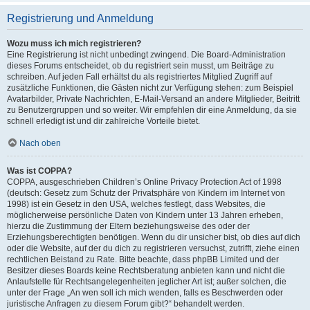
Registrierung und Anmeldung
Wozu muss ich mich registrieren?
Eine Registrierung ist nicht unbedingt zwingend. Die Board-Administration
dieses Forums entscheidet, ob du registriert sein musst, um Beiträge zu
schreiben. Auf jeden Fall erhältst du als registriertes Mitglied Zugriff auf
zusätzliche Funktionen, die Gästen nicht zur Verfügung stehen: zum Beispiel
Avatarbilder, Private Nachrichten, E-Mail-Versand an andere Mitglieder, Beitritt
zu Benutzergruppen und so weiter. Wir empfehlen dir eine Anmeldung, da sie
schnell erledigt ist und dir zahlreiche Vorteile bietet.
Nach oben
Was ist COPPA?
COPPA, ausgeschrieben Children’s Online Privacy Protection Act of 1998
(deutsch: Gesetz zum Schutz der Privatsphäre von Kindern im Internet von
1998) ist ein Gesetz in den USA, welches festlegt, dass Websites, die
möglicherweise persönliche Daten von Kindern unter 13 Jahren erheben,
hierzu die Zustimmung der Eltern beziehungsweise des oder der
Erziehungsberechtigten benötigen. Wenn du dir unsicher bist, ob dies auf dich
oder die Website, auf der du dich zu registrieren versuchst, zutrifft, ziehe einen
rechtlichen Beistand zu Rate. Bitte beachte, dass phpBB Limited und der
Besitzer dieses Boards keine Rechtsberatung anbieten kann und nicht die
Anlaufstelle für Rechtsangelegenheiten jeglicher Art ist; außer solchen, die
unter der Frage „An wen soll ich mich wenden, falls es Beschwerden oder
juristische Anfragen zu diesem Forum gibt?“ behandelt werden.