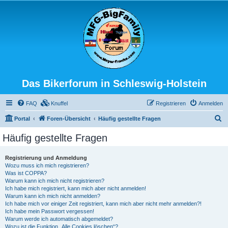
Das Bikerforum in Schleswig-Holstein
FAQ
Knuffel
Registrieren
Anmelden
S
Portal
Foren-Übersicht
Häufig gestellte Fragen
u
Häufig gestellte Fragen
c
h
Registrierung und Anmeldung
Wozu muss ich mich registrieren?
e
Was ist COPPA?
Warum kann ich mich nicht registrieren?
Ich habe mich registriert, kann mich aber nicht anmelden!
Warum kann ich mich nicht anmelden?
Ich habe mich vor einiger Zeit registriert, kann mich aber nicht mehr anmelden?!
Ich habe mein Passwort vergessen!
Warum werde ich automatisch abgemeldet?
Wozu ist die Funktion „Alle Cookies löschen“?