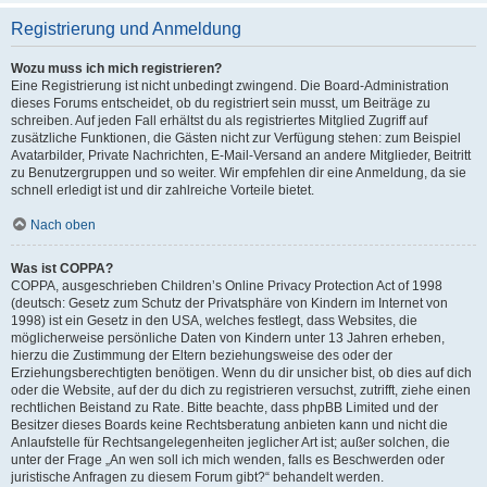
Registrierung und Anmeldung
Wozu muss ich mich registrieren?
Eine Registrierung ist nicht unbedingt zwingend. Die Board-Administration
dieses Forums entscheidet, ob du registriert sein musst, um Beiträge zu
schreiben. Auf jeden Fall erhältst du als registriertes Mitglied Zugriff auf
zusätzliche Funktionen, die Gästen nicht zur Verfügung stehen: zum Beispiel
Avatarbilder, Private Nachrichten, E-Mail-Versand an andere Mitglieder, Beitritt
zu Benutzergruppen und so weiter. Wir empfehlen dir eine Anmeldung, da sie
schnell erledigt ist und dir zahlreiche Vorteile bietet.
Nach oben
Was ist COPPA?
COPPA, ausgeschrieben Children’s Online Privacy Protection Act of 1998
(deutsch: Gesetz zum Schutz der Privatsphäre von Kindern im Internet von
1998) ist ein Gesetz in den USA, welches festlegt, dass Websites, die
möglicherweise persönliche Daten von Kindern unter 13 Jahren erheben,
hierzu die Zustimmung der Eltern beziehungsweise des oder der
Erziehungsberechtigten benötigen. Wenn du dir unsicher bist, ob dies auf dich
oder die Website, auf der du dich zu registrieren versuchst, zutrifft, ziehe einen
rechtlichen Beistand zu Rate. Bitte beachte, dass phpBB Limited und der
Besitzer dieses Boards keine Rechtsberatung anbieten kann und nicht die
Anlaufstelle für Rechtsangelegenheiten jeglicher Art ist; außer solchen, die
unter der Frage „An wen soll ich mich wenden, falls es Beschwerden oder
juristische Anfragen zu diesem Forum gibt?“ behandelt werden.