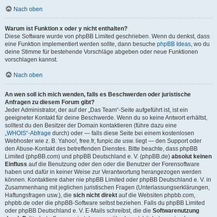
Nach oben
Warum ist Funktion x oder y nicht enthalten?
Diese Software wurde von phpBB Limited geschrieben. Wenn du denkst, dass
eine Funktion implementiert werden sollte, dann besuche
phpBB Ideas
, wo du
deine Stimme für bestehende Vorschläge abgeben oder neue Funktionen
vorschlagen kannst.
Nach oben
An wen soll ich mich wenden, falls es Beschwerden oder juristische
Anfragen zu diesem Forum gibt?
Jeder Administrator, der auf der „Das Team“-Seite aufgeführt ist, ist ein
geeigneter Kontakt für deine Beschwerde. Wenn du so keine Antwort erhältst,
solltest du den Besitzer der Domain kontaktieren (führe dazu eine
„WHOIS“-Abfrage
durch) oder — falls diese Seite bei einem kostenlosen
Webhoster wie z. B. Yahoo!, free.fr, funpic.de usw. liegt — den Support oder
den Abuse-Kontakt des betreffenden Dienstes. Bitte beachte, dass phpBB
Limited (phpBB.com) und phpBB Deutschland e. V. (phpBB.de)
absolut keinen
Einfluss
auf die Benutzung oder den oder die Benutzer der Forensoftware
haben und dafür in keiner Weise zur Verantwortung herangezogen werden
können. Kontaktiere daher nie phpBB Limited oder phpBB Deutschland e. V. in
Zusammenhang mit jeglichen juristischen Fragen (Unterlassungserklärungen,
Haftungsfragen usw.), die
sich nicht direkt
auf die Websiten phpbb.com,
phpbb.de oder die phpBB-Software selbst beziehen. Falls du phpBB Limited
oder phpBB Deutschland e. V. E-Mails schreibst, die die
Softwarenutzung