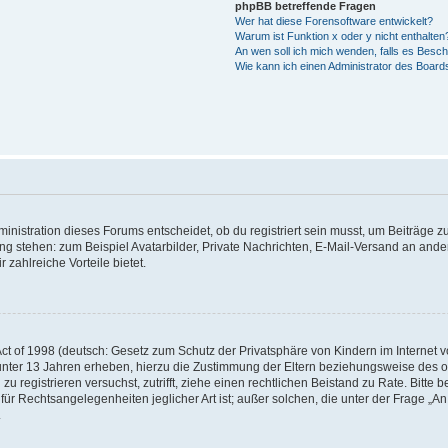
phpBB betreffende Fragen
Wer hat diese Forensoftware entwickelt?
Warum ist Funktion x oder y nicht enthalten
An wen soll ich mich wenden, falls es Besc
Wie kann ich einen Administrator des Board
istration dieses Forums entscheidet, ob du registriert sein musst, um Beiträge zu s
ung stehen: zum Beispiel Avatarbilder, Private Nachrichten, E-Mail-Versand an ander
 zahlreiche Vorteile bietet.
t of 1998 (deutsch: Gesetz zum Schutz der Privatsphäre von Kindern im Internet vo
unter 13 Jahren erheben, hierzu die Zustimmung der Eltern beziehungsweise des o
h zu registrieren versuchst, zutrifft, ziehe einen rechtlichen Beistand zu Rate. Bit
für Rechtsangelegenheiten jeglicher Art ist; außer solchen, die unter der Frage „
.