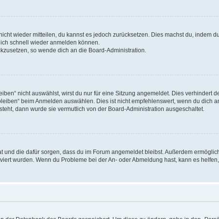
 nicht wieder mitteilen, du kannst es jedoch zurücksetzen. Dies machst du, indem 
 dich schnell wieder anmelden können.
ückzusetzen, so wende dich an die Board-Administration.
en“ nicht auswählst, wirst du nur für eine Sitzung angemeldet. Dies verhindert 
leiben“ beim Anmelden auswählen. Dies ist nicht empfehlenswert, wenn du dich an
 steht, dann wurde sie vermutlich von der Board-Administration ausgeschaltet.
 hat und die dafür sorgen, dass du im Forum angemeldet bleibst. Außerdem ermögli
tiviert wurden. Wenn du Probleme bei der An- oder Abmeldung hast, kann es helfen