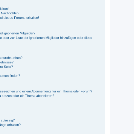
icken!
 Nachrichten!
ed dieses Forums erhalten!
d ignorierten Mitglieder?
e oder zur Liste der ignorierten Mitglieder hinzufügen oder diese
en durchsuchen?
gebnisse?
re Seite?
hemen finden?
esezeichen und einem Abonnements für ein Thema oder Forum?
a setzen oder ein Thema abonnieren?
 zulässig?
hänge erhalten?