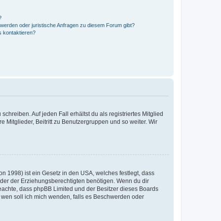
?
hwerden oder juristische Anfragen zu diesem Forum gibt?
s kontaktieren?
chreiben. Auf jeden Fall erhältst du als registriertes Mitglied
e Mitglieder, Beitritt zu Benutzergruppen und so weiter. Wir
n 1998) ist ein Gesetz in den USA, welches festlegt, dass
der der Erziehungsberechtigten benötigen. Wenn du dir
te beachte, dass phpBB Limited und der Besitzer dieses Boards
An wen soll ich mich wenden, falls es Beschwerden oder