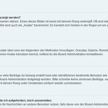
gezeigt werden?
amen stehen. Eines dieser Bilder ist meist mit deinem Rang verknüpft: Oft sind di
ld wird auch als „Avatar“ bezeichnet. Es handelt sich hierbei in der Regel um ein
 Avatar über eine der folgenden vier Methoden hinzufügen: Gravatar, Galerie, Rem
en Avatar benutzen kannst, solltest du die Board-Administration kontaktieren.
viele Beiträge du bislang erstellt hast oder identifizieren bestimmte Benutzer w
 Board-Administration festgelegt wurden. Bitte schreibe keine sinnlosen Beiträge
wird deinen Rang unter Umständen einfach wieder zurücksetzen.
rde ich aufgefordert, mich anzumelden.
ion für Nachrichten an andere Benutzer nutzen, falls diese von der Board-Administ