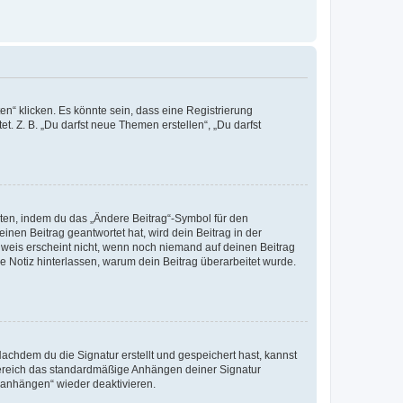
n“ klicken. Es könnte sein, dass eine Registrierung
t. Z. B. „Du darfst neue Themen erstellen“, „Du darfst
iten, indem du das „Ändere Beitrag“-Symbol für den
inen Beitrag geantwortet hat, wird dein Beitrag in der
nweis erscheint nicht, wenn noch niemand auf deinen Beitrag
ne Notiz hinterlassen, warum dein Beitrag überarbeitet wurde.
chdem du die Signatur erstellt und gespeichert hast, kannst
Bereich das standardmäßige Anhängen deiner Signatur
r anhängen“ wieder deaktivieren.