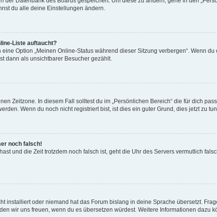
n in der Datenbank des Boards gespeichert. Um diese zu ändern, gehe in den „Persö
nst du alle deine Einstellungen ändern.
ine-Liste auftaucht?
n eine Option „Meinen Online-Status während dieser Sitzung verbergen“. Wenn du d
st dann als unsichtbarer Besucher gezählt.
en Zeitzone. In diesem Fall solltest du im „Persönlichen Bereich“ die für dich passe
den. Wenn du noch nicht registriert bist, ist dies ein guter Grund, dies jetzt zu tun
mer noch falsch!
t hast und die Zeit trotzdem noch falsch ist, geht die Uhr des Servers vermutlich fal
t installiert oder niemand hat das Forum bislang in deine Sprache übersetzt. Frag
, würden wir uns freuen, wenn du es übersetzen würdest. Weitere Informationen dazu