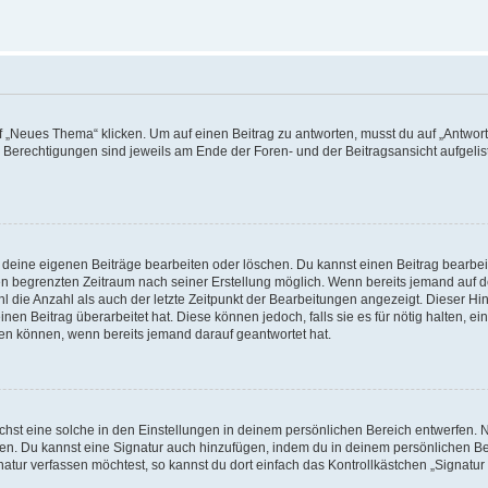
„Neues Thema“ klicken. Um auf einen Beitrag zu antworten, musst du auf „Antworte
e Berechtigungen sind jeweils am Ende der Foren- und der Beitragsansicht aufgeliste
r deine eigenen Beiträge bearbeiten oder löschen. Du kannst einen Beitrag bearbe
inen begrenzten Zeitraum nach seiner Erstellung möglich. Wenn bereits jemand auf de
 die Anzahl als auch der letzte Zeitpunkt der Bearbeitungen angezeigt. Dieser Hi
en Beitrag überarbeitet hat. Diese können jedoch, falls sie es für nötig halten, ei
hen können, wenn bereits jemand darauf geantwortet hat.
st eine solche in den Einstellungen in deinem persönlichen Bereich entwerfen. Na
eren. Du kannst eine Signatur auch hinzufügen, indem du in deinem persönlichen 
atur verfassen möchtest, so kannst du dort einfach das Kontrollkästchen „Signatu