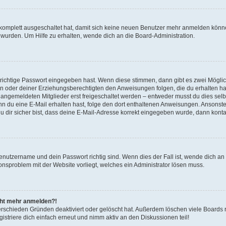
g komplett ausgeschaltet hat, damit sich keine neuen Benutzer mehr anmelden könn
 wurden. Um Hilfe zu erhalten, wende dich an die Board-Administration.
 richtige Passwort eingegeben hast. Wenn diese stimmen, dann gibt es zwei Mögl
tern oder deiner Erziehungsberechtigten den Anweisungen folgen, die du erhalten ha
u angemeldeten Mitglieder erst freigeschaltet werden – entweder musst du dies selbs
. Wenn du eine E-Mail erhalten hast, folge den dort enthaltenen Anweisungen. Ansons
 dir sicher bist, dass deine E-Mail-Adresse korrekt eingegeben wurde, dann kontak
Benutzername und dein Passwort richtig sind. Wenn dies der Fall ist, wende dich a
ionsproblem mit der Website vorliegt, welches ein Administrator lösen muss.
icht mehr anmelden?!
erschieden Gründen deaktiviert oder gelöscht hat. Außerdem löschen viele Boards r
triere dich einfach erneut und nimm aktiv an den Diskussionen teil!