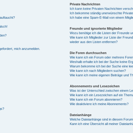
Private Nachrichten
Ich kann keine Privaten Nachrichten versch
Ich bekomme ständig unerwünschte Private
auftaucht?
Ich habe eine Spam-E-Mail von einem Mitgli
alsch!
Freunde und ignorierte Mitglieder
Wozu benötige ich die Listen der Freunde un
rden?
Wie kann ich Mitglieder zur Liste der Freund
wieder aus den Listen entfernen?
fgefordert, mich anzumelden.
Die Foren durchsuchen
Wie kann ich ein Forum oder mehrere For
Weshalb erhalte ich bei der Suche keine Er
Warum bekomme ich bei der Suche eine lee
Wie kann ich nach Mitgliedern suchen?
Wie kann ich meine eigenen Beiträge und T
Abonnements und Lesezeichen
Was ist der Unterschied zwischen einem L
Wie kann ich ein Lesezeichen auf ein Them
Wie kann ich ein Forum abonnieren?
Wie deaktiviere ich meine Abonnements?
gs?
Dateianhänge
Welche Dateianhänge sind in diesem Forum
Kann ich eine Übersicht all meiner Dateian