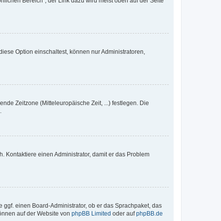
nlichen Bereich“; der Link dazu wird meist oben auf der Seite
iese Option einschaltest, können nur Administratoren,
nde Zeitzone (Mitteleuropäische Zeit, ...) festlegen. Die
.
sch. Kontaktiere einen Administrator, damit er das Problem
e ggf. einen Board-Administrator, ob er das Sprachpaket, das
 können auf der Website von
phpBB Limited
oder auf
phpBB.de