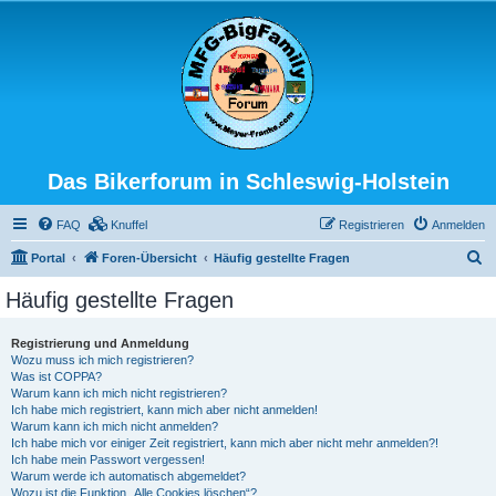
Das Bikerforum in Schleswig-Holstein
FAQ
Knuffel
Registrieren
Anmelden
S
Portal
Foren-Übersicht
Häufig gestellte Fragen
u
Häufig gestellte Fragen
c
h
Registrierung und Anmeldung
Wozu muss ich mich registrieren?
e
Was ist COPPA?
Warum kann ich mich nicht registrieren?
Ich habe mich registriert, kann mich aber nicht anmelden!
Warum kann ich mich nicht anmelden?
Ich habe mich vor einiger Zeit registriert, kann mich aber nicht mehr anmelden?!
Ich habe mein Passwort vergessen!
Warum werde ich automatisch abgemeldet?
Wozu ist die Funktion „Alle Cookies löschen“?