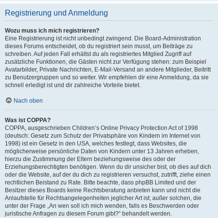
Registrierung und Anmeldung
Wozu muss ich mich registrieren?
Eine Registrierung ist nicht unbedingt zwingend. Die Board-Administration
dieses Forums entscheidet, ob du registriert sein musst, um Beiträge zu
schreiben. Auf jeden Fall erhältst du als registriertes Mitglied Zugriff auf
zusätzliche Funktionen, die Gästen nicht zur Verfügung stehen: zum Beispiel
Avatarbilder, Private Nachrichten, E-Mail-Versand an andere Mitglieder, Beitritt
zu Benutzergruppen und so weiter. Wir empfehlen dir eine Anmeldung, da sie
schnell erledigt ist und dir zahlreiche Vorteile bietet.
Nach oben
Was ist COPPA?
COPPA, ausgeschrieben Children’s Online Privacy Protection Act of 1998
(deutsch: Gesetz zum Schutz der Privatsphäre von Kindern im Internet von
1998) ist ein Gesetz in den USA, welches festlegt, dass Websites, die
möglicherweise persönliche Daten von Kindern unter 13 Jahren erheben,
hierzu die Zustimmung der Eltern beziehungsweise des oder der
Erziehungsberechtigten benötigen. Wenn du dir unsicher bist, ob dies auf dich
oder die Website, auf der du dich zu registrieren versuchst, zutrifft, ziehe einen
rechtlichen Beistand zu Rate. Bitte beachte, dass phpBB Limited und der
Besitzer dieses Boards keine Rechtsberatung anbieten kann und nicht die
Anlaufstelle für Rechtsangelegenheiten jeglicher Art ist; außer solchen, die
unter der Frage „An wen soll ich mich wenden, falls es Beschwerden oder
juristische Anfragen zu diesem Forum gibt?“ behandelt werden.