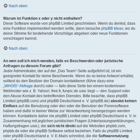
Nach oben
Warum ist Funktion x oder y nicht enthalten?
Diese Software wurde von phpBB Limited geschrieben. Wenn du denkst, dass
eine Funktion implementiert werden sollte, dann besuche
phpBB Ideas
, wo du
deine Stimme für bestehende Vorschläge abgeben oder neue Funktionen
vorschlagen kannst.
Nach oben
An wen soll ich mich wenden, falls es Beschwerden oder juristische
Anfragen zu diesem Forum gibt?
Jeder Administrator, der auf der „Das Team“-Seite aufgeführt ist, ist ein
geeigneter Kontakt für deine Beschwerde. Wenn du so keine Antwort erhältst,
solltest du den Besitzer der Domain kontaktieren (führe dazu eine
„WHOIS“-Abfrage
durch) oder — falls diese Seite bei einem kostenlosen
Webhoster wie z. B. Yahoo!, free.fr, funpic.de usw. liegt — den Support oder
den Abuse-Kontakt des betreffenden Dienstes. Bitte beachte, dass phpBB
Limited (phpBB.com) und phpBB Deutschland e. V. (phpBB.de)
absolut keinen
Einfluss
auf die Benutzung oder den oder die Benutzer der Forensoftware
haben und dafür in keiner Weise zur Verantwortung herangezogen werden
können. Kontaktiere daher nie phpBB Limited oder phpBB Deutschland e. V. in
Zusammenhang mit jeglichen juristischen Fragen (Unterlassungserklärungen,
Haftungsfragen usw.), die
sich nicht direkt
auf die Websiten phpbb.com,
phpbb.de oder die phpBB-Software selbst beziehen. Falls du phpBB Limited
oder phpBB Deutschland e. V. E-Mails schreibst, die die
Softwarenutzung