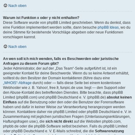
Nach oben
Warum ist Funktion x oder y nicht enthalten?
Diese Software wurde von phpBB Limited geschrieben. Wenn du denkst, dass
eine Funktion implementiert werden sollte, dann besuche
phpBB Ideas
, wo du
deine Stimme für bestehende Vorschläge abgeben oder neue Funktionen
vorschlagen kannst.
Nach oben
An wen soll ich mich wenden, falls es Beschwerden oder juristische
Anfragen zu diesem Forum gibt?
Jeder Administrator, der auf der „Das Team“-Seite aufgeführt ist, ist ein
geeigneter Kontakt für deine Beschwerde. Wenn du so keine Antwort erhältst,
solltest du den Besitzer der Domain kontaktieren (führe dazu eine
„WHOIS“-Abfrage
durch) oder — falls diese Seite bei einem kostenlosen
Webhoster wie z. B. Yahoo!, free.fr, funpic.de usw. liegt — den Support oder
den Abuse-Kontakt des betreffenden Dienstes. Bitte beachte, dass phpBB
Limited (phpBB.com) und phpBB Deutschland e. V. (phpBB.de)
absolut keinen
Einfluss
auf die Benutzung oder den oder die Benutzer der Forensoftware
haben und dafür in keiner Weise zur Verantwortung herangezogen werden
können. Kontaktiere daher nie phpBB Limited oder phpBB Deutschland e. V. in
Zusammenhang mit jeglichen juristischen Fragen (Unterlassungserklärungen,
Haftungsfragen usw.), die
sich nicht direkt
auf die Websiten phpbb.com,
phpbb.de oder die phpBB-Software selbst beziehen. Falls du phpBB Limited
oder phpBB Deutschland e. V. E-Mails schreibst, die die
Softwarenutzung