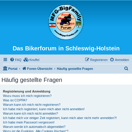
Das Bikerforum in Schleswig-Holstein
FAQ
Knuffel
Registrieren
Anmelden
S
Portal
Foren-Übersicht
Häufig gestellte Fragen
u
Häufig gestellte Fragen
c
h
Registrierung und Anmeldung
Wozu muss ich mich registrieren?
e
Was ist COPPA?
Warum kann ich mich nicht registrieren?
Ich habe mich registriert, kann mich aber nicht anmelden!
Warum kann ich mich nicht anmelden?
Ich habe mich vor einiger Zeit registriert, kann mich aber nicht mehr anmelden?!
Ich habe mein Passwort vergessen!
Warum werde ich automatisch abgemeldet?
Wozu ist die Funktion „Alle Cookies löschen“?