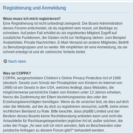
Registrierung und Anmeldung
Wozu muss ich mich registrieren?
Eine Registrierung ist nicht unbedingt zwingend. Die Board-Administration
dieses Forums entscheidet, ob du registriert sein musst, um Beiträge zu
schreiben. Auf jeden Fall erhältst du als registriertes Mitglied Zugriff auf
zusätzliche Funktionen, die Gästen nicht zur Verfügung stehen: zum Beispiel
Avatarbilder, Private Nachrichten, E-Mail-Versand an andere Mitglieder, Beitritt
zu Benutzergruppen und so weiter. Wir empfehlen dir eine Anmeldung, da sie
schnell erledigt ist und dir zahlreiche Vorteile bietet.
Nach oben
Was ist COPPA?
COPPA, ausgeschrieben Children’s Online Privacy Protection Act of 1998
(deutsch: Gesetz zum Schutz der Privatsphäre von Kindern im Internet von
1998) ist ein Gesetz in den USA, welches festlegt, dass Websites, die
möglicherweise persönliche Daten von Kindern unter 13 Jahren erheben,
hierzu die Zustimmung der Eltern beziehungsweise des oder der
Erziehungsberechtigten benötigen. Wenn du dir unsicher bist, ob dies auf dich
oder die Website, auf der du dich zu registrieren versuchst, zutrifft, ziehe einen
rechtlichen Beistand zu Rate. Bitte beachte, dass phpBB Limited und der
Besitzer dieses Boards keine Rechtsberatung anbieten kann und nicht die
Anlaufstelle für Rechtsangelegenheiten jeglicher Art ist; außer solchen, die
unter der Frage „An wen soll ich mich wenden, falls es Beschwerden oder
juristische Anfragen zu diesem Forum gibt?“ behandelt werden.