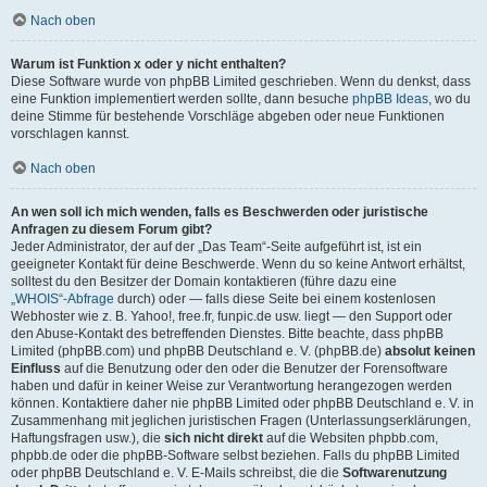
Nach oben
Warum ist Funktion x oder y nicht enthalten?
Diese Software wurde von phpBB Limited geschrieben. Wenn du denkst, dass
eine Funktion implementiert werden sollte, dann besuche
phpBB Ideas
, wo du
deine Stimme für bestehende Vorschläge abgeben oder neue Funktionen
vorschlagen kannst.
Nach oben
An wen soll ich mich wenden, falls es Beschwerden oder juristische
Anfragen zu diesem Forum gibt?
Jeder Administrator, der auf der „Das Team“-Seite aufgeführt ist, ist ein
geeigneter Kontakt für deine Beschwerde. Wenn du so keine Antwort erhältst,
solltest du den Besitzer der Domain kontaktieren (führe dazu eine
„WHOIS“-Abfrage
durch) oder — falls diese Seite bei einem kostenlosen
Webhoster wie z. B. Yahoo!, free.fr, funpic.de usw. liegt — den Support oder
den Abuse-Kontakt des betreffenden Dienstes. Bitte beachte, dass phpBB
Limited (phpBB.com) und phpBB Deutschland e. V. (phpBB.de)
absolut keinen
Einfluss
auf die Benutzung oder den oder die Benutzer der Forensoftware
haben und dafür in keiner Weise zur Verantwortung herangezogen werden
können. Kontaktiere daher nie phpBB Limited oder phpBB Deutschland e. V. in
Zusammenhang mit jeglichen juristischen Fragen (Unterlassungserklärungen,
Haftungsfragen usw.), die
sich nicht direkt
auf die Websiten phpbb.com,
phpbb.de oder die phpBB-Software selbst beziehen. Falls du phpBB Limited
oder phpBB Deutschland e. V. E-Mails schreibst, die die
Softwarenutzung