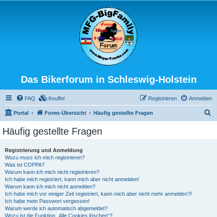
Das Bikerforum in Schleswig-Holstein
FAQ
Knuffel
Registrieren
Anmelden
S
Portal
Foren-Übersicht
Häufig gestellte Fragen
u
Häufig gestellte Fragen
c
h
Registrierung und Anmeldung
Wozu muss ich mich registrieren?
e
Was ist COPPA?
Warum kann ich mich nicht registrieren?
Ich habe mich registriert, kann mich aber nicht anmelden!
Warum kann ich mich nicht anmelden?
Ich habe mich vor einiger Zeit registriert, kann mich aber nicht mehr anmelden?!
Ich habe mein Passwort vergessen!
Warum werde ich automatisch abgemeldet?
Wozu ist die Funktion „Alle Cookies löschen“?