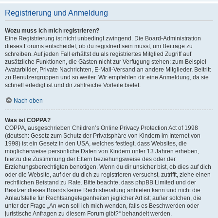
Registrierung und Anmeldung
Wozu muss ich mich registrieren?
Eine Registrierung ist nicht unbedingt zwingend. Die Board-Administration
dieses Forums entscheidet, ob du registriert sein musst, um Beiträge zu
schreiben. Auf jeden Fall erhältst du als registriertes Mitglied Zugriff auf
zusätzliche Funktionen, die Gästen nicht zur Verfügung stehen: zum Beispiel
Avatarbilder, Private Nachrichten, E-Mail-Versand an andere Mitglieder, Beitritt
zu Benutzergruppen und so weiter. Wir empfehlen dir eine Anmeldung, da sie
schnell erledigt ist und dir zahlreiche Vorteile bietet.
Nach oben
Was ist COPPA?
COPPA, ausgeschrieben Children’s Online Privacy Protection Act of 1998
(deutsch: Gesetz zum Schutz der Privatsphäre von Kindern im Internet von
1998) ist ein Gesetz in den USA, welches festlegt, dass Websites, die
möglicherweise persönliche Daten von Kindern unter 13 Jahren erheben,
hierzu die Zustimmung der Eltern beziehungsweise des oder der
Erziehungsberechtigten benötigen. Wenn du dir unsicher bist, ob dies auf dich
oder die Website, auf der du dich zu registrieren versuchst, zutrifft, ziehe einen
rechtlichen Beistand zu Rate. Bitte beachte, dass phpBB Limited und der
Besitzer dieses Boards keine Rechtsberatung anbieten kann und nicht die
Anlaufstelle für Rechtsangelegenheiten jeglicher Art ist; außer solchen, die
unter der Frage „An wen soll ich mich wenden, falls es Beschwerden oder
juristische Anfragen zu diesem Forum gibt?“ behandelt werden.