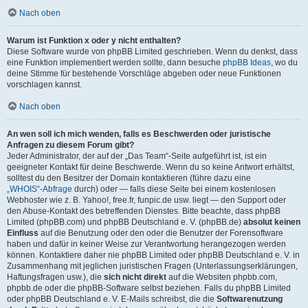
Nach oben
Warum ist Funktion x oder y nicht enthalten?
Diese Software wurde von phpBB Limited geschrieben. Wenn du denkst, dass
eine Funktion implementiert werden sollte, dann besuche
phpBB Ideas
, wo du
deine Stimme für bestehende Vorschläge abgeben oder neue Funktionen
vorschlagen kannst.
Nach oben
An wen soll ich mich wenden, falls es Beschwerden oder juristische
Anfragen zu diesem Forum gibt?
Jeder Administrator, der auf der „Das Team“-Seite aufgeführt ist, ist ein
geeigneter Kontakt für deine Beschwerde. Wenn du so keine Antwort erhältst,
solltest du den Besitzer der Domain kontaktieren (führe dazu eine
„WHOIS“-Abfrage
durch) oder — falls diese Seite bei einem kostenlosen
Webhoster wie z. B. Yahoo!, free.fr, funpic.de usw. liegt — den Support oder
den Abuse-Kontakt des betreffenden Dienstes. Bitte beachte, dass phpBB
Limited (phpBB.com) und phpBB Deutschland e. V. (phpBB.de)
absolut keinen
Einfluss
auf die Benutzung oder den oder die Benutzer der Forensoftware
haben und dafür in keiner Weise zur Verantwortung herangezogen werden
können. Kontaktiere daher nie phpBB Limited oder phpBB Deutschland e. V. in
Zusammenhang mit jeglichen juristischen Fragen (Unterlassungserklärungen,
Haftungsfragen usw.), die
sich nicht direkt
auf die Websiten phpbb.com,
phpbb.de oder die phpBB-Software selbst beziehen. Falls du phpBB Limited
oder phpBB Deutschland e. V. E-Mails schreibst, die die
Softwarenutzung