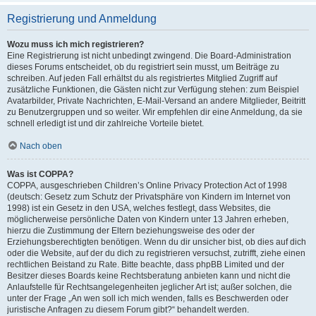
Registrierung und Anmeldung
Wozu muss ich mich registrieren?
Eine Registrierung ist nicht unbedingt zwingend. Die Board-Administration
dieses Forums entscheidet, ob du registriert sein musst, um Beiträge zu
schreiben. Auf jeden Fall erhältst du als registriertes Mitglied Zugriff auf
zusätzliche Funktionen, die Gästen nicht zur Verfügung stehen: zum Beispiel
Avatarbilder, Private Nachrichten, E-Mail-Versand an andere Mitglieder, Beitritt
zu Benutzergruppen und so weiter. Wir empfehlen dir eine Anmeldung, da sie
schnell erledigt ist und dir zahlreiche Vorteile bietet.
Nach oben
Was ist COPPA?
COPPA, ausgeschrieben Children’s Online Privacy Protection Act of 1998
(deutsch: Gesetz zum Schutz der Privatsphäre von Kindern im Internet von
1998) ist ein Gesetz in den USA, welches festlegt, dass Websites, die
möglicherweise persönliche Daten von Kindern unter 13 Jahren erheben,
hierzu die Zustimmung der Eltern beziehungsweise des oder der
Erziehungsberechtigten benötigen. Wenn du dir unsicher bist, ob dies auf dich
oder die Website, auf der du dich zu registrieren versuchst, zutrifft, ziehe einen
rechtlichen Beistand zu Rate. Bitte beachte, dass phpBB Limited und der
Besitzer dieses Boards keine Rechtsberatung anbieten kann und nicht die
Anlaufstelle für Rechtsangelegenheiten jeglicher Art ist; außer solchen, die
unter der Frage „An wen soll ich mich wenden, falls es Beschwerden oder
juristische Anfragen zu diesem Forum gibt?“ behandelt werden.