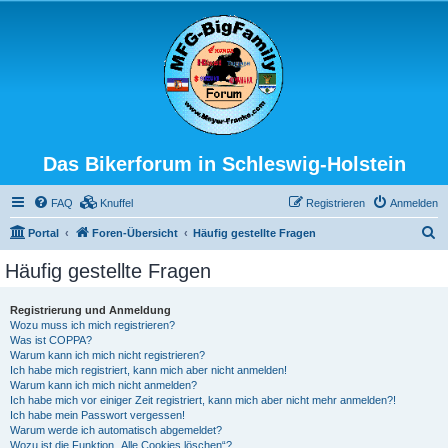
Das Bikerforum in Schleswig-Holstein
FAQ
Knuffel
Registrieren
Anmelden
S
Portal
Foren-Übersicht
Häufig gestellte Fragen
u
Häufig gestellte Fragen
c
h
Registrierung und Anmeldung
Wozu muss ich mich registrieren?
e
Was ist COPPA?
Warum kann ich mich nicht registrieren?
Ich habe mich registriert, kann mich aber nicht anmelden!
Warum kann ich mich nicht anmelden?
Ich habe mich vor einiger Zeit registriert, kann mich aber nicht mehr anmelden?!
Ich habe mein Passwort vergessen!
Warum werde ich automatisch abgemeldet?
Wozu ist die Funktion „Alle Cookies löschen“?