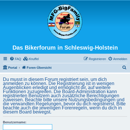
Das Bikerforum in Schleswig-Holstein
FAQ
Knuffel
Registrieren
Anmelden
S
Portal
Foren-Übersicht
u
Du musst in diesem Forum registriert sein, um dich
c
anmelden zu können. Die Registrierung ist in wenigen
Augenblicken erledigt und ermöglicht dir, auf weitere
h
Funktionen zuzugreifen. Die Board-Administration kann
registrierten Benutzern auch zusätzliche Berechtigungen
e
zuweisen. Beachte bitte unsere Nutzungsbedingungen und
die verwandten Regelungen, bevor du dich registrierst. Bitte
beachte auch die jeweiligen Forenregeln, wenn du dich in
diesem Board bewegst.
Benutzername: