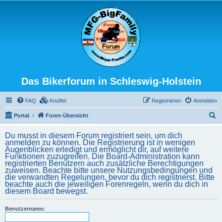
Das Bikerforum in Schleswig-Holstein
FAQ
Knuffel
Registrieren
Anmelden
S
Portal
Foren-Übersicht
u
Du musst in diesem Forum registriert sein, um dich
c
anmelden zu können. Die Registrierung ist in wenigen
Augenblicken erledigt und ermöglicht dir, auf weitere
h
Funktionen zuzugreifen. Die Board-Administration kann
registrierten Benutzern auch zusätzliche Berechtigungen
e
zuweisen. Beachte bitte unsere Nutzungsbedingungen und
die verwandten Regelungen, bevor du dich registrierst. Bitte
beachte auch die jeweiligen Forenregeln, wenn du dich in
diesem Board bewegst.
Benutzername: