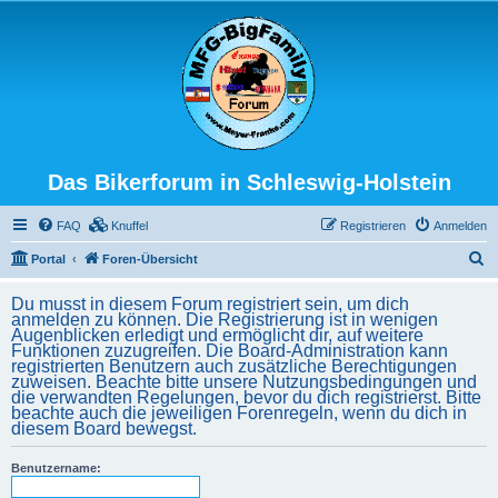
Das Bikerforum in Schleswig-Holstein
FAQ
Knuffel
Registrieren
Anmelden
S
Portal
Foren-Übersicht
u
Du musst in diesem Forum registriert sein, um dich
c
anmelden zu können. Die Registrierung ist in wenigen
Augenblicken erledigt und ermöglicht dir, auf weitere
h
Funktionen zuzugreifen. Die Board-Administration kann
registrierten Benutzern auch zusätzliche Berechtigungen
e
zuweisen. Beachte bitte unsere Nutzungsbedingungen und
die verwandten Regelungen, bevor du dich registrierst. Bitte
beachte auch die jeweiligen Forenregeln, wenn du dich in
diesem Board bewegst.
Benutzername: