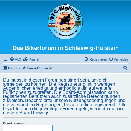
Das Bikerforum in Schleswig-Holstein
FAQ
Knuffel
Registrieren
Anmelden
S
Portal
Foren-Übersicht
u
Du musst in diesem Forum registriert sein, um dich
c
anmelden zu können. Die Registrierung ist in wenigen
Augenblicken erledigt und ermöglicht dir, auf weitere
h
Funktionen zuzugreifen. Die Board-Administration kann
registrierten Benutzern auch zusätzliche Berechtigungen
e
zuweisen. Beachte bitte unsere Nutzungsbedingungen und
die verwandten Regelungen, bevor du dich registrierst. Bitte
beachte auch die jeweiligen Forenregeln, wenn du dich in
diesem Board bewegst.
Benutzername: