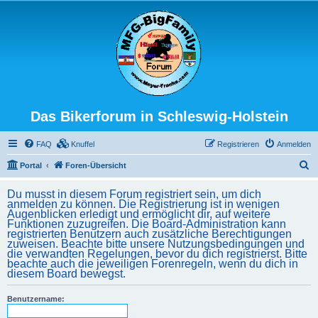
Das Bikerforum in Schleswig-Holstein
FAQ
Knuffel
Registrieren
Anmelden
S
Portal
Foren-Übersicht
u
Du musst in diesem Forum registriert sein, um dich
c
anmelden zu können. Die Registrierung ist in wenigen
Augenblicken erledigt und ermöglicht dir, auf weitere
h
Funktionen zuzugreifen. Die Board-Administration kann
registrierten Benutzern auch zusätzliche Berechtigungen
e
zuweisen. Beachte bitte unsere Nutzungsbedingungen und
die verwandten Regelungen, bevor du dich registrierst. Bitte
beachte auch die jeweiligen Forenregeln, wenn du dich in
diesem Board bewegst.
Benutzername: