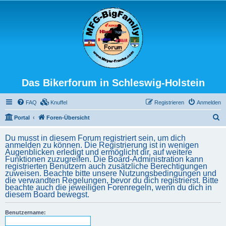
Das Bikerforum in Schleswig-Holstein
FAQ
Knuffel
Registrieren
Anmelden
S
Portal
Foren-Übersicht
u
Du musst in diesem Forum registriert sein, um dich
c
anmelden zu können. Die Registrierung ist in wenigen
Augenblicken erledigt und ermöglicht dir, auf weitere
h
Funktionen zuzugreifen. Die Board-Administration kann
registrierten Benutzern auch zusätzliche Berechtigungen
e
zuweisen. Beachte bitte unsere Nutzungsbedingungen und
die verwandten Regelungen, bevor du dich registrierst. Bitte
beachte auch die jeweiligen Forenregeln, wenn du dich in
diesem Board bewegst.
Benutzername: