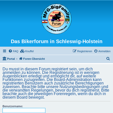
Das Bikerforum in Schleswig-Holstein
FAQ
Knuffel
Registrieren
Anmelden
S
Portal
Foren-Übersicht
u
Du musst in diesem Forum registriert sein, um dich
c
anmelden zu können. Die Registrierung ist in wenigen
Augenblicken erledigt und ermöglicht dir, auf weitere
h
Funktionen zuzugreifen. Die Board-Administration kann
registrierten Benutzern auch zusätzliche Berechtigungen
e
zuweisen. Beachte bitte unsere Nutzungsbedingungen und
die verwandten Regelungen, bevor du dich registrierst. Bitte
beachte auch die jeweiligen Forenregeln, wenn du dich in
diesem Board bewegst.
Benutzername: