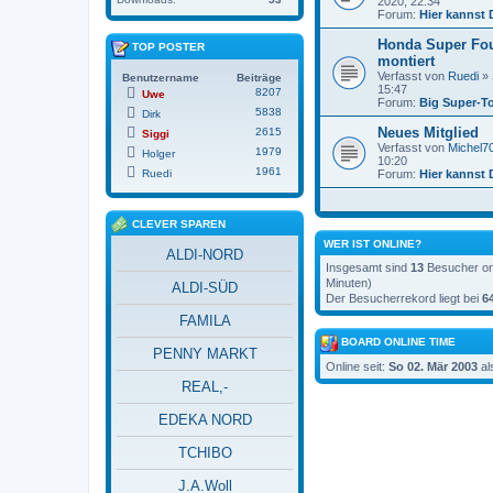
2020, 22:34
Forum:
Hier kannst 
Honda Super Fo
TOP POSTER
montiert
Verfasst von
Ruedi
» 
Benutzername
Beiträge
15:47
8207
Uwe
Forum:
Big Super-T
5838
Dirk
Neues Mitglied
2615
Siggi
Verfasst von
Michel7
1979
Holger
10:20
1961
Ruedi
Forum:
Hier kannst 
CLEVER SPAREN
WER IST ONLINE?
ALDI-NORD
Insgesamt sind
13
Besucher onl
Minuten)
ALDI-SÜD
Der Besucherrekord liegt bei
6
FAMILA
BOARD ONLINE TIME
PENNY MARKT
Online seit:
So 02. Mär 2003
al
REAL,-
EDEKA NORD
TCHIBO
J.A.Woll