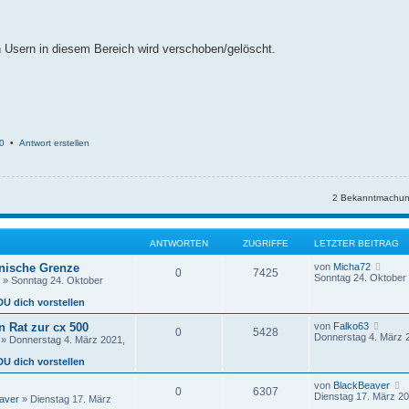
en Usern in diesem Bereich wird verschoben/gelöscht.
0
•
Antwort erstellen
2 Bekanntmachun
ANTWORTEN
ZUGRIFFE
LETZTER BEITRAG
N
änische Grenze
von
Micha72
0
7425
e
Sonntag 24. Oktober 
» Sonntag 24. Oktober
u
e
DU dich vorstellen
s
t
N
 Rat zur cx 500
von
Falko63
0
5428
e
e
Donnerstag 4. März 
» Donnerstag 4. März 2021,
r
u
B
e
DU dich vorstellen
e
s
i
t
von
BlackBeaver
t
0
6307
e
e
Dienstag 17. März 20
r
aver
» Dienstag 17. März
r
u
a