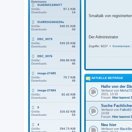
g
Dateiname
01493651349477
Größe:
97.1 KiB
Downloads:
14
Smaltalk von registriert
01489241664220a
Größe:
540.01 KiB
Downloads:
34
Der Administrator
DSC_0079
Größe:
539.25 KiB
Zugriffe: 9227 •
Kommentare: 
Downloads:
46
DSC_0076
Größe:
356.86 KiB
Downloads:
46
image-27485
Größe:
79.7 KiB
AKTUELLE BEITRÄGE
Downloads:
49
Hallo von der D
image-27484
Verfasst von
Micha72
2021, 13:33
Größe:
82.42 KiB
Forum:
Hier kannst 
Downloads:
49
Suche Fachlichen
5
Verfasst von
Falko63
Größe:
316.62 KiB
14:59
Downloads:
53
Forum:
Hier kannst 
Neu hier
4
Größe:
294.73 KiB
Verfasst von
BlackBe
Downloads:
53