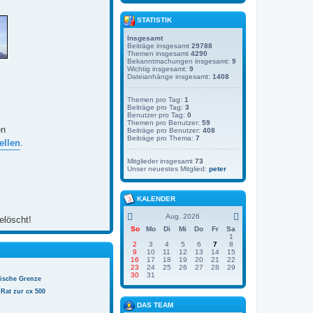
STATISTIK
Insgesamt
Beiträge insgesamt
29788
Themen insgesamt
4290
Bekanntmachungen insgesamt:
9
Wichtig insgesamt:
9
Dateianhänge insgesamt:
1408
Themen pro Tag:
1
Beiträge pro Tag:
3
Benutzer pro Tag:
0
Themen pro Benutzer:
59
en
Beiträge pro Benutzer:
408
Beiträge pro Thema:
7
ellen
.
Mitglieder insgesamt
73
Unser neuestes Mitglied:
peter
KALENDER
Aug. 2026
elöscht!
So
Mo
Di
Mi
Do
Fr
Sa
1
2
3
4
5
6
7
8
9
10
11
12
13
14
15
16
17
18
19
20
21
22
23
24
25
26
27
28
29
30
31
nische Grenze
Rat zur cx 500
DAS TEAM