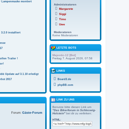
r Lampenmaske montiert
Administratoren
Margarete
Siggi
Timo
Uwe
Moderatoren
.2.0 installiert
Keine Moderatoren
esse
LETZTE BOTS
17
Majestic-12 [Bot]
Freitag 7. August 2026, 07:58
ollen Trailer !
or!
r
LINKS
bb Update auf 3.1.10 erledigt
rbst 2017
Board3.de
phpBB.com
LINK ZU UNS
Benutze bitte diesen Link um
"Das Bikerforum in Schleswig-
Forum:
Gäste-Forum
Holstein"
bei dir zu verlinken:
HTML: