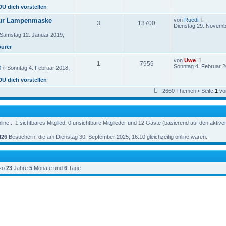
B
e
g
DU dich vorstellen
e
s
i
t
N
ur Lampenmaske
von
Ruedi
t
3
13700
e
e
Dienstag 29. Novemb
r
r
u
a
Samstag 12. Januar 2019,
e
g
e
s
ourer
i
t
t
e
r
N
von
Uwe
r
1
7959
a
e
Sonntag 4. Februar 2
0
» Sonntag 4. Februar 2018,
B
g
u
e
e
DU dich vorstellen
i
s
t
t
2660 Themen • Seite
1
vo
r
e
a
r
g
B
e
i
ine :: 1 sichtbares Mitglied, 0 unsichtbare Mitglieder und 12 Gäste (basierend auf den aktiv
t
r
426
Besuchern, die am Dienstag 30. September 2025, 16:10 gleichzeitig online waren.
a
g
so
23
Jahre
5
Monate und
6
Tage