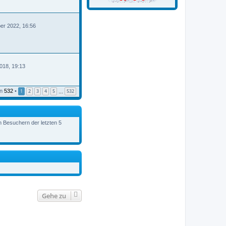
er 2022, 16:56
B
018, 19:13
n
532
•
1
2
3
4
5
532
…
en Besuchern der letzten 5
Gehe zu