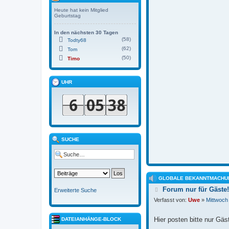
Heute hat kein Mitglied
Geburtstag
In den nächsten 30 Tagen
(58)
Todty68
(62)
Tom
(50)
Timo
UHR
SUCHE
GLOBALE BEKANNTMACHU
B
Forum nur für Gäste!
Erweiterte Suche
e
Verfasst von:
Uwe
»
Mittwoch
i
t
r
Hier posten bitte nur Gäs
DATEIANHÄNGE-BLOCK
a