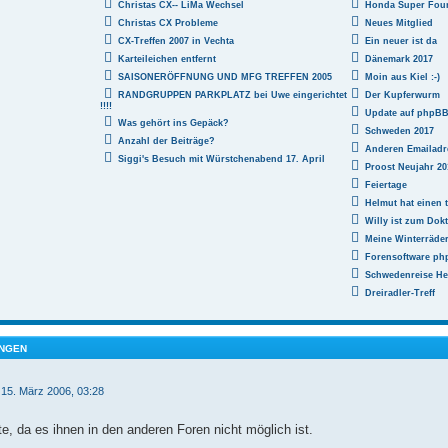
Christas CX-- LiMa Wechsel
Honda Super Fou
Christas CX Probleme
Neues Mitglied
CX-Treffen 2007 in Vechta
Ein neuer ist da
Karteileichen entfernt
Dänemark 2017
SAISONERÖFFNUNG UND MFG TREFFEN 2005
Moin aus Kiel :-)
RANDGRUPPEN PARKPLATZ bei Uwe eingerichtet
Der Kupferwurm
!!!!
Update auf phpBB 3
Was gehört ins Gepäck?
Schweden 2017
Anzahl der Beiträge?
Anderen Emailadr
Siggi's Besuch mit Würstchenabend 17. April
Proost Neujahr 20
Feiertage
Helmut hat einen t
Willy ist zum Dokt
Meine Winterräde
Forensoftware php
Schwedenreise He
Dreiradler-Treff
NGEN
 15. März 2006, 03:28
te, da es ihnen in den anderen Foren nicht möglich ist.