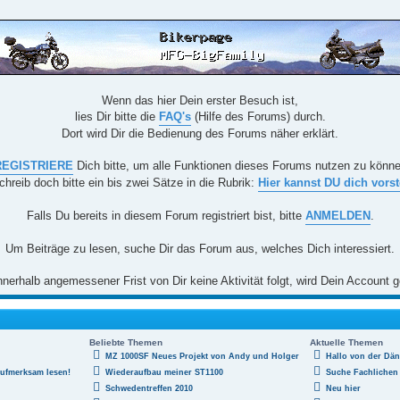
Wenn das hier Dein erster Besuch ist,
lies Dir bitte die
FAQ's
(Hilfe des Forums) durch.
Dort wird Dir die Bedienung des Forums näher erklärt.
REGISTRIERE
Dich bitte, um alle Funktionen dieses Forums nutzen zu könn
chreib doch bitte ein bis zwei Sätze in die Rubrik:
Hier kannst DU dich vorst
Falls Du bereits in diesem Forum registriert bist, bitte
ANMELDEN
.
Um Beiträge zu lesen, suche Dir das Forum aus, welches Dich interessiert.
nerhalb angemessener Frist von Dir keine Aktivität folgt, wird Dein Account g
Beliebte Themen
Aktuelle Themen
MZ 1000SF Neues Projekt von Andy und Holger
Hallo von der Dä
aufmerksam lesen!
Wiederaufbau meiner ST1100
Suche Fachlichen 
Schwedentreffen 2010
Neu hier