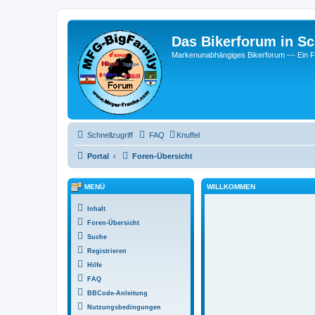
Das Bikerforum in Sc
Markenunabhängiges Bikerforum --- 
Schnellzugriff
FAQ
Knuffel
Portal
Foren-Übersicht
MENÜ
WILLKOMMEN
Inhalt
Foren-Übersicht
Suche
Registrieren
Hilfe
FAQ
BBCode-Anleitung
Nutzungsbedingungen