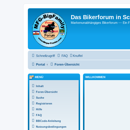
Das Bikerforum in Sc
Markenunabhängiges Bikerforum --- 
Schnellzugriff
FAQ
Knuffel
Portal
Foren-Übersicht
MENÜ
WILLKOMMEN
Inhalt
Foren-Übersicht
Suche
Registrieren
Hilfe
FAQ
BBCode-Anleitung
Nutzungsbedingungen