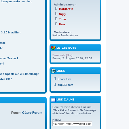
r Lampenmaske montiert
Administratoren
Margarete
Siggi
Timo
Uwe
Moderatoren
.2.0 installiert
Keine Moderatoren
esse
LETZTE BOTS
17
Semrush [Bot]
Freitag 7. August 2026, 15:51
ollen Trailer !
or!
r
LINKS
bb Update auf 3.1.10 erledigt
rbst 2017
Board3.de
phpBB.com
LINK ZU UNS
Benutze bitte diesen Link um
"Das Bikerforum in Schleswig-
Forum:
Gäste-Forum
Holstein"
bei dir zu verlinken:
HTML: