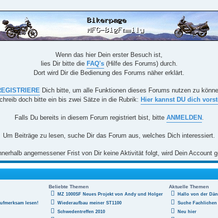
Wenn das hier Dein erster Besuch ist,
lies Dir bitte die
FAQ's
(Hilfe des Forums) durch.
Dort wird Dir die Bedienung des Forums näher erklärt.
REGISTRIERE
Dich bitte, um alle Funktionen dieses Forums nutzen zu könn
chreib doch bitte ein bis zwei Sätze in die Rubrik:
Hier kannst DU dich vorst
Falls Du bereits in diesem Forum registriert bist, bitte
ANMELDEN
.
Um Beiträge zu lesen, suche Dir das Forum aus, welches Dich interessiert.
nerhalb angemessener Frist von Dir keine Aktivität folgt, wird Dein Account g
Beliebte Themen
Aktuelle Themen
MZ 1000SF Neues Projekt von Andy und Holger
Hallo von der Dä
aufmerksam lesen!
Wiederaufbau meiner ST1100
Suche Fachlichen 
Schwedentreffen 2010
Neu hier