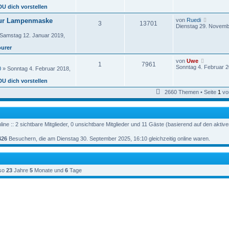
B
e
g
DU dich vorstellen
e
s
i
t
N
ur Lampenmaske
von
Ruedi
t
3
13701
e
e
Dienstag 29. Novemb
r
r
u
a
Samstag 12. Januar 2019,
e
g
e
s
ourer
i
t
t
e
r
N
von
Uwe
r
1
7961
a
e
Sonntag 4. Februar 2
0
» Sonntag 4. Februar 2018,
B
g
u
e
e
DU dich vorstellen
i
s
t
t
2660 Themen • Seite
1
vo
r
e
a
r
g
B
e
i
ine :: 2 sichtbare Mitglieder, 0 unsichtbare Mitglieder und 11 Gäste (basierend auf den aktiv
t
r
426
Besuchern, die am Dienstag 30. September 2025, 16:10 gleichzeitig online waren.
a
g
so
23
Jahre
5
Monate und
6
Tage