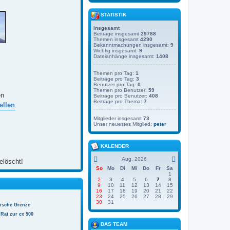
STATISTIK
Insgesamt
Beiträge insgesamt
29788
Themen insgesamt
4290
Bekanntmachungen insgesamt:
9
Wichtig insgesamt:
9
Dateianhänge insgesamt:
1408
Themen pro Tag:
1
Beiträge pro Tag:
3
Benutzer pro Tag:
0
Themen pro Benutzer:
59
en
Beiträge pro Benutzer:
408
Beiträge pro Thema:
7
ellen
.
Mitglieder insgesamt
73
Unser neuestes Mitglied:
peter
KALENDER
Aug. 2026
elöscht!
So
Mo
Di
Mi
Do
Fr
Sa
1
2
3
4
5
6
7
8
9
10
11
12
13
14
15
16
17
18
19
20
21
22
23
24
25
26
27
28
29
30
31
nische Grenze
Rat zur cx 500
DAS TEAM