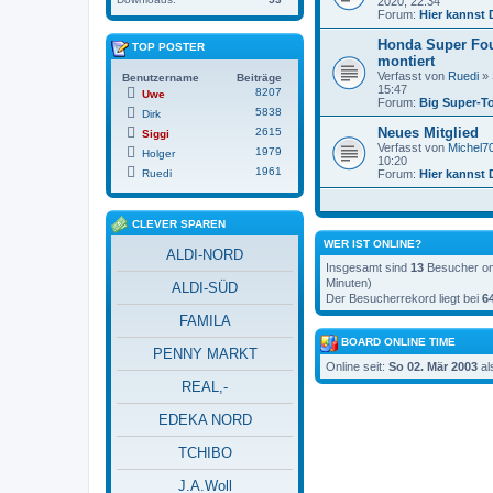
2020, 22:34
Forum:
Hier kannst 
Honda Super Fo
TOP POSTER
montiert
Verfasst von
Ruedi
» 
Benutzername
Beiträge
15:47
8207
Uwe
Forum:
Big Super-T
5838
Dirk
Neues Mitglied
2615
Siggi
Verfasst von
Michel7
1979
Holger
10:20
1961
Ruedi
Forum:
Hier kannst 
CLEVER SPAREN
WER IST ONLINE?
ALDI-NORD
Insgesamt sind
13
Besucher onl
Minuten)
ALDI-SÜD
Der Besucherrekord liegt bei
6
FAMILA
BOARD ONLINE TIME
PENNY MARKT
Online seit:
So 02. Mär 2003
al
REAL,-
EDEKA NORD
TCHIBO
J.A.Woll