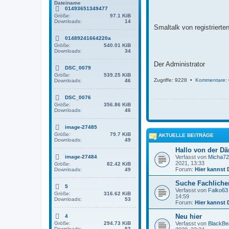
g
Dateiname
01493651349477
Größe:
97.1 KiB
Downloads:
14
Smaltalk von registriert
01489241664220a
Größe:
540.01 KiB
Downloads:
34
Der Administrator
DSC_0079
Größe:
539.25 KiB
Zugriffe: 9228 •
Kommentare: 
Downloads:
46
DSC_0076
Größe:
356.86 KiB
Downloads:
46
image-27485
Größe:
79.7 KiB
AKTUELLE BEITRÄGE
Downloads:
49
Hallo von der D
image-27484
Verfasst von
Micha72
2021, 13:33
Größe:
82.42 KiB
Forum:
Hier kannst 
Downloads:
49
Suche Fachlichen
5
Verfasst von
Falko63
Größe:
316.62 KiB
14:59
Downloads:
53
Forum:
Hier kannst 
Neu hier
4
Größe:
294.73 KiB
Verfasst von
BlackBe
Downloads:
53