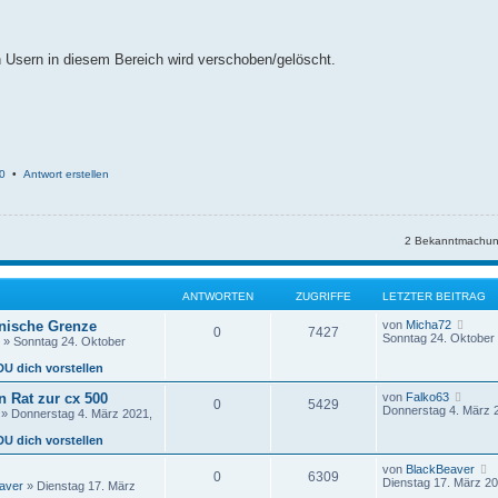
en Usern in diesem Bereich wird verschoben/gelöscht.
0
•
Antwort erstellen
2 Bekanntmachun
ANTWORTEN
ZUGRIFFE
LETZTER BEITRAG
N
änische Grenze
von
Micha72
0
7427
e
Sonntag 24. Oktober 
» Sonntag 24. Oktober
u
e
DU dich vorstellen
s
t
N
 Rat zur cx 500
von
Falko63
0
5429
e
e
Donnerstag 4. März 
» Donnerstag 4. März 2021,
r
u
B
e
DU dich vorstellen
e
s
i
t
von
BlackBeaver
t
0
6309
e
e
Dienstag 17. März 20
r
aver
» Dienstag 17. März
r
u
a