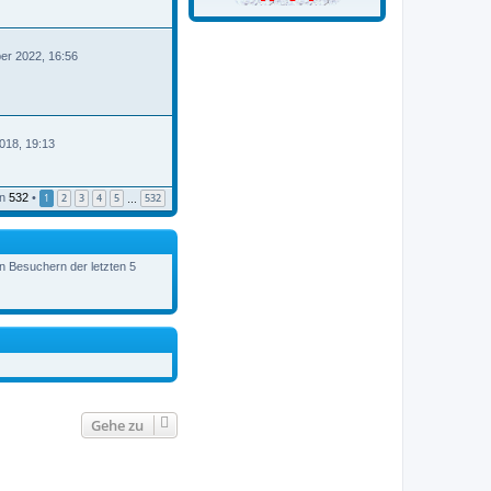
er 2022, 16:56
B
018, 19:13
n
532
•
1
2
3
4
5
532
…
en Besuchern der letzten 5
Gehe zu