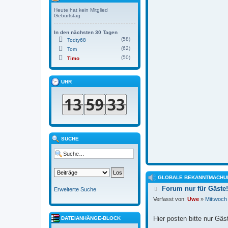
Heute hat kein Mitglied
Geburtstag
In den nächsten 30 Tagen
(58)
Todty68
(62)
Tom
(50)
Timo
UHR
SUCHE
GLOBALE BEKANNTMACHU
B
Forum nur für Gäste!
Erweiterte Suche
e
Verfasst von:
Uwe
»
Mittwoch
i
t
r
Hier posten bitte nur Gäs
DATEIANHÄNGE-BLOCK
a