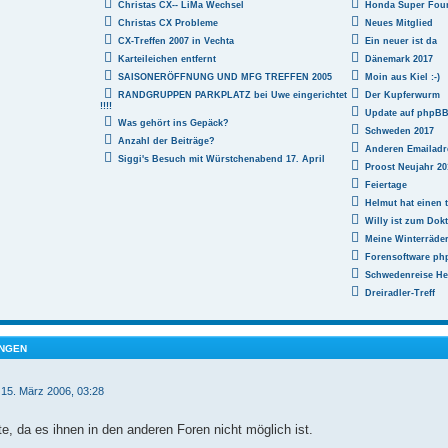
Christas CX-- LiMa Wechsel
Honda Super Fou
Christas CX Probleme
Neues Mitglied
CX-Treffen 2007 in Vechta
Ein neuer ist da
Karteileichen entfernt
Dänemark 2017
SAISONERÖFFNUNG UND MFG TREFFEN 2005
Moin aus Kiel :-)
RANDGRUPPEN PARKPLATZ bei Uwe eingerichtet
Der Kupferwurm
!!!!
Update auf phpBB 3
Was gehört ins Gepäck?
Schweden 2017
Anzahl der Beiträge?
Anderen Emailadr
Siggi's Besuch mit Würstchenabend 17. April
Proost Neujahr 20
Feiertage
Helmut hat einen t
Willy ist zum Dokt
Meine Winterräde
Forensoftware php
Schwedenreise He
Dreiradler-Treff
NGEN
 15. März 2006, 03:28
te, da es ihnen in den anderen Foren nicht möglich ist.