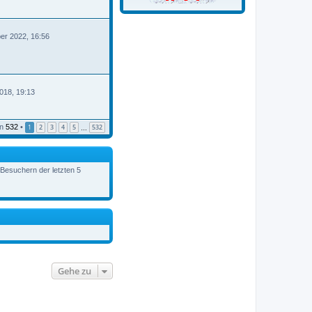
er 2022, 16:56
B
018, 19:13
n
532
•
1
2
3
4
5
532
…
 Besuchern der letzten 5
Gehe zu