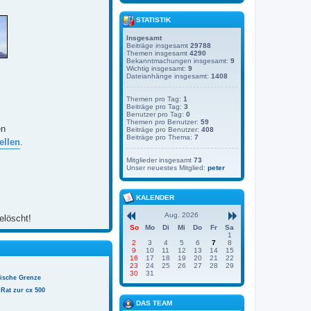
STATISTIK
Insgesamt
Beiträge insgesamt
29788
Themen insgesamt
4290
Bekanntmachungen insgesamt:
9
Wichtig insgesamt:
9
Dateianhänge insgesamt:
1408
Themen pro Tag:
1
Beiträge pro Tag:
3
Benutzer pro Tag:
0
Themen pro Benutzer:
59
en
Beiträge pro Benutzer:
408
Beiträge pro Thema:
7
ellen
.
Mitglieder insgesamt
73
Unser neuestes Mitglied:
peter
KALENDER
Aug. 2026
elöscht!
So
Mo
Di
Mi
Do
Fr
Sa
1
2
3
4
5
6
7
8
9
10
11
12
13
14
15
16
17
18
19
20
21
22
23
24
25
26
27
28
29
30
31
nische Grenze
Rat zur cx 500
DAS TEAM