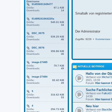
g
Dateiname
01493651349477
Größe:
97.1 KiB
Downloads:
14
Smaltalk von registriert
01489241664220a
Größe:
540.01 KiB
Downloads:
34
Der Administrator
DSC_0079
Größe:
539.25 KiB
Zugriffe: 9229 •
Kommentare: 
Downloads:
46
DSC_0076
Größe:
356.86 KiB
Downloads:
46
image-27485
Größe:
79.7 KiB
AKTUELLE BEITRÄGE
Downloads:
49
Hallo von der D
image-27484
Verfasst von
Micha72
2021, 13:33
Größe:
82.42 KiB
Downloads:
49
Forum:
Hier kannst 
Suche Fachlichen
5
Verfasst von
Falko63
Größe:
316.62 KiB
14:59
Downloads:
53
Forum:
Hier kannst 
4
Neu hier
Größe:
294.73 KiB
Verfasst von
BlackBe
Downloads:
53