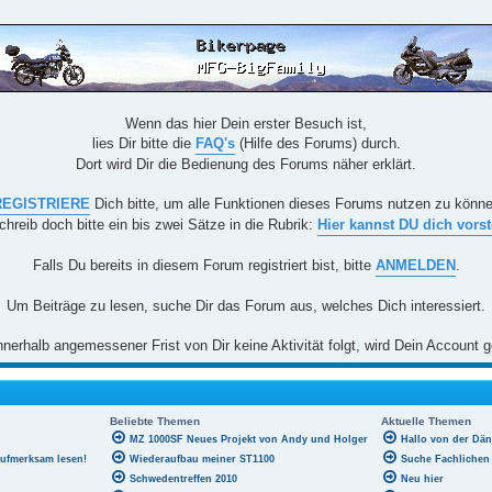
Wenn das hier Dein erster Besuch ist,
lies Dir bitte die
FAQ's
(Hilfe des Forums) durch.
Dort wird Dir die Bedienung des Forums näher erklärt.
REGISTRIERE
Dich bitte, um alle Funktionen dieses Forums nutzen zu könn
chreib doch bitte ein bis zwei Sätze in die Rubrik:
Hier kannst DU dich vorst
Falls Du bereits in diesem Forum registriert bist, bitte
ANMELDEN
.
Um Beiträge zu lesen, suche Dir das Forum aus, welches Dich interessiert.
nerhalb angemessener Frist von Dir keine Aktivität folgt, wird Dein Account g
Beliebte Themen
Aktuelle Themen
MZ 1000SF Neues Projekt von Andy und Holger
Hallo von der Dä
aufmerksam lesen!
Wiederaufbau meiner ST1100
Suche Fachlichen 
Schwedentreffen 2010
Neu hier