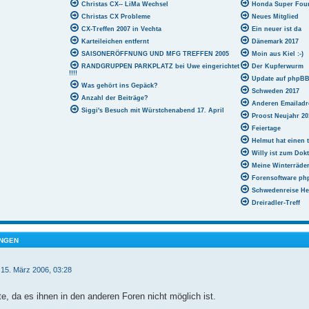
Christas CX-- LiMa Wechsel
Honda Super Fou
Christas CX Probleme
Neues Mitglied
CX-Treffen 2007 in Vechta
Ein neuer ist da
Karteileichen entfernt
Dänemark 2017
SAISONERÖFFNUNG UND MFG TREFFEN 2005
Moin aus Kiel :-)
RANDGRUPPEN PARKPLATZ bei Uwe eingerichtet
Der Kupferwurm
!!!!
Update auf phpBB 3
Was gehört ins Gepäck?
Schweden 2017
Anzahl der Beiträge?
Anderen Emailadr
Siggi's Besuch mit Würstchenabend 17. April
Proost Neujahr 20
Feiertage
Helmut hat einen t
Willy ist zum Dokt
Meine Winterräde
Forensoftware php
Schwedenreise He
Dreiradler-Treff
NGEN
 15. März 2006, 03:28
te, da es ihnen in den anderen Foren nicht möglich ist.