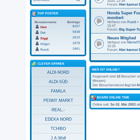
2020, 22:34
Forum:
Hier kannst 
Honda Super Fo
TOP POSTER
montiert
Verfasst von
Ruedi
» 
Benutzername
Beiträge
15:47
8207
Uwe
Forum:
Big Super-T
5838
Dirk
2615
Neues Mitglied
Siggi
Verfasst von
Michel7
1979
Holger
10:20
1961
Ruedi
Forum:
Hier kannst 
CLEVER SPAREN
WER IST ONLINE?
ALDI-NORD
Insgesamt sind
10
Besucher onl
Minuten)
ALDI-SÜD
Der Besucherrekord liegt bei
6
FAMILA
BOARD ONLINE TIME
PENNY MARKT
Online seit:
So 02. Mär 2003
al
REAL,-
EDEKA NORD
TCHIBO
J.A.Woll