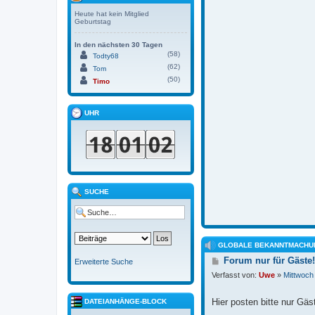
Heute hat kein Mitglied
Geburtstag
In den nächsten 30 Tagen
(58)
Todty68
(62)
Tom
(50)
Timo
UHR
SUCHE
GLOBALE BEKANNTMACHU
B
Forum nur für Gäste!
Erweiterte Suche
e
Verfasst von:
Uwe
»
Mittwoch
i
t
r
Hier posten bitte nur Gäs
DATEIANHÄNGE-BLOCK
a