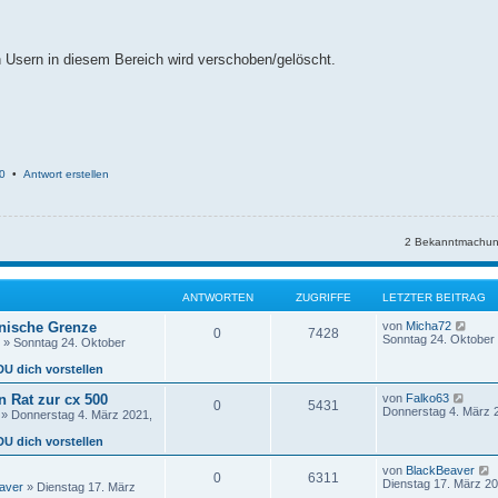
en Usern in diesem Bereich wird verschoben/gelöscht.
0
•
Antwort erstellen
2 Bekanntmachun
ANTWORTEN
ZUGRIFFE
LETZTER BEITRAG
N
änische Grenze
von
Micha72
0
7428
e
Sonntag 24. Oktober 
» Sonntag 24. Oktober
u
e
DU dich vorstellen
s
t
N
 Rat zur cx 500
von
Falko63
0
5431
e
e
Donnerstag 4. März 
» Donnerstag 4. März 2021,
r
u
B
e
DU dich vorstellen
e
s
i
t
von
BlackBeaver
t
0
6311
e
e
Dienstag 17. März 20
r
aver
» Dienstag 17. März
r
u