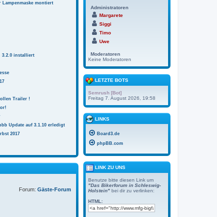
r Lampenmaske montiert
Administratoren
Margarete
Siggi
Timo
Uwe
Moderatoren
.2.0 installiert
Keine Moderatoren
esse
LETZTE BOTS
17
Semrush [Bot]
Freitag 7. August 2026, 19:58
ollen Trailer !
or!
r
LINKS
bb Update auf 3.1.10 erledigt
rbst 2017
Board3.de
phpBB.com
LINK ZU UNS
Benutze bitte diesen Link um
"Das Bikerforum in Schleswig-
Forum:
Gäste-Forum
Holstein"
bei dir zu verlinken:
HTML: