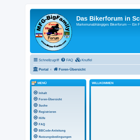
Das Bikerforum in Sc
Markenunabhängiges Bikerforum --- 
Schnellzugriff
FAQ
Knuffel
Portal
Foren-Übersicht
MENÜ
WILLKOMMEN
Inhalt
Foren-Übersicht
Suche
Registrieren
Hilfe
FAQ
BBCode-Anleitung
Nutzungsbedingungen