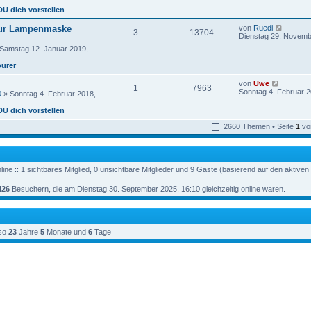
a
B
e
g
DU dich vorstellen
e
s
i
t
N
ur Lampenmaske
von
Ruedi
t
3
13704
e
e
Dienstag 29. Novemb
r
r
u
a
Samstag 12. Januar 2019,
e
g
e
s
ourer
i
t
t
e
r
N
von
Uwe
r
1
7963
a
e
Sonntag 4. Februar 2
0
» Sonntag 4. Februar 2018,
B
g
u
e
e
DU dich vorstellen
i
s
t
t
2660 Themen • Seite
1
vo
r
e
a
r
g
B
e
i
ine :: 1 sichtbares Mitglied, 0 unsichtbare Mitglieder und 9 Gäste (basierend auf den aktiven
t
r
426
Besuchern, die am Dienstag 30. September 2025, 16:10 gleichzeitig online waren.
a
g
so
23
Jahre
5
Monate und
6
Tage