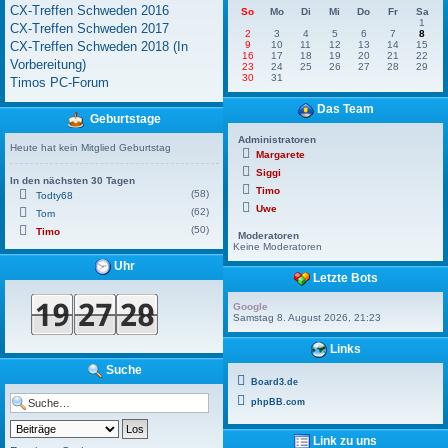
CX-Treffen Schweden 2016
So
Mo
Di
Mi
Do
Fr
Sa
1
CX-Treffen Schweden 2017
2
3
4
5
6
7
8
CX-Treffen Schweden 2018 (In
9
10
11
12
13
14
15
16
17
18
19
20
21
22
Vorbereitung)
23
24
25
26
27
28
29
30
31
Timos PC-Forum
Das Team
Geburtstage
Administratoren
Heute hat kein Mitglied Geburtstag
Margarete
Siggi
In den nächsten 30 Tagen
Timo
(58)
Todty68
Uwe
(62)
Tom
(50)
Timo
Moderatoren
Keine Moderatoren
Uhr
Letzte Bots
Google
Samstag 8. August 2026, 21:23
Links
Suche
Board3.de
phpBB.com
Link zu uns