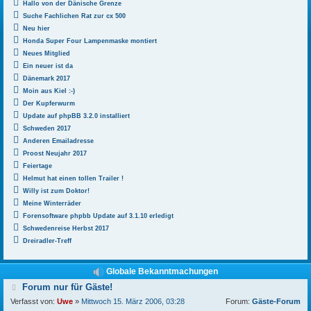
Hallo von der Dänische Grenze
Suche Fachlichen Rat zur cx 500
Neu hier
Honda Super Four Lampenmaske montiert
Neues Mitglied
Ein neuer ist da
Dänemark 2017
Moin aus Kiel :-)
Der Kupferwurm
Update auf phpBB 3.2.0 installiert
Schweden 2017
Anderen Emailadresse
Proost Neujahr 2017
Feiertage
Helmut hat einen tollen Trailer !
Willy ist zum Doktor!
Meine Winterräder
Forensoftware phpbb Update auf 3.1.10 erledigt
Schwedenreise Herbst 2017
Dreiradler-Treff
Globale Bekanntmachungen
B
Forum nur für Gäste!
e
Verfasst von:
Uwe
»
Mittwoch 15. März 2006, 03:28
Forum:
Gäste-Forum
i