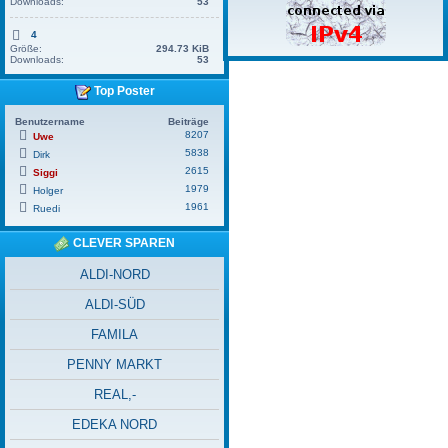
Downloads:
53
4
Größe:
294.73 KiB
Downloads:
53
Top Poster
Benutzername
Beiträge
8207
Uwe
5838
Dirk
2615
Siggi
1979
Holger
1961
Ruedi
CLEVER SPAREN
ALDI-NORD
ALDI-SÜD
FAMILA
PENNY MARKT
REAL,-
EDEKA NORD