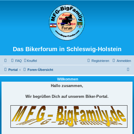
Das Bikerforum in Schleswig-Holstein
FAQ
Knuffel
Registrieren
Anmelden
S
Portal
Foren-Übersicht
u
Willkommen
c
Hallo zusammen,
h
Wir begrüßen Dich auf unserem Biker-Portal.
e