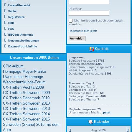
Foren-Übersicht
Passwort:
Suche
Registrieren
Mich bei jedem Besuch automatisch
Hilfe
anmelden
FAQ
Registriere dich jetzt!
BBCode-Anleitung
Nutzungsbedingungen
Datenschutzrichtlinie
Statistik
Unsere weiteren WEB-Seiten
Insgesamt
Beiträge insgesamt
29788
Themen insgesamt
4290
CPM-Album
Bekanntmachungen insgesamt:
9
Wichtig insgesamt:
9
Homepage Meyer-Franke
Dateianhänge insgesamt:
1408
Uwes kleine Homepage
Werkschutzkunde-Forum
Themen pro Tag:
1
Beiträge pro Tag:
3
CX-Treffen Vechta 2009
Benutzer pro Tag:
0
CX-Treffen Schweden 2009
Themen pro Benutzer:
59
Beiträge pro Benutzer:
408
CX-Treffen Dänemark 2010
Beiträge pro Thema:
7
CX-Treffen Schweden 2010
CX-Treffen Schweden 2013
Mitglieder insgesamt
73
Unser neuestes Mitglied:
peter
CX-Treffen Schweden 2014
CX-Treffen Schweden 2015
Kalender
Schweden (Skane) 2015 mit dem
Auto
Aug. 2026