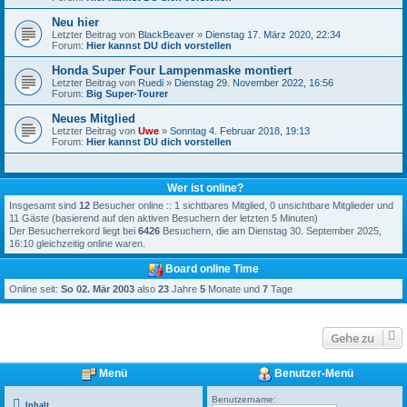
Neu hier
Letzter Beitrag von
BlackBeaver
»
Dienstag 17. März 2020, 22:34
Forum:
Hier kannst DU dich vorstellen
Honda Super Four Lampenmaske montiert
Letzter Beitrag von
Ruedi
»
Dienstag 29. November 2022, 16:56
Forum:
Big Super-Tourer
Neues Mitglied
Letzter Beitrag von
Uwe
»
Sonntag 4. Februar 2018, 19:13
Forum:
Hier kannst DU dich vorstellen
Wer ist online?
Insgesamt sind
12
Besucher online :: 1 sichtbares Mitglied, 0 unsichtbare Mitglieder und
11 Gäste (basierend auf den aktiven Besuchern der letzten 5 Minuten)
Der Besucherrekord liegt bei
6426
Besuchern, die am Dienstag 30. September 2025,
16:10 gleichzeitig online waren.
Board online Time
Online seit:
So 02. Mär 2003
also
23
Jahre
5
Monate und
7
Tage
Gehe zu
Menü
Benutzer-Menü
Benutzername:
Inhalt