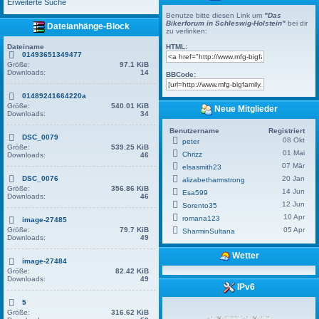
Erweiterte Suche
Benutze bitte diesen Link um
"Das
Bikerforum in Schleswig-Holstein"
bei dir
Dateianhänge-Block
zu verlinken:
Dateiname
HTML:
01493651349477
Größe:
97.1 KiB
Downloads:
14
BBCode:
01489241664220a
Größe:
540.01 KiB
Neue Mitglieder
Downloads:
34
Benutzername
Registriert
DSC_0079
08 Okt
peter
Größe:
539.25 KiB
01 Mai
Chrizz
Downloads:
46
07 Mär
elsasmith23
DSC_0076
20 Jan
alizabetharmstrong
Größe:
356.86 KiB
14 Jun
Esa599
Downloads:
46
12 Jun
Sorento35
10 Apr
romana123
image-27485
Größe:
79.7 KiB
05 Apr
SharminSultana
Downloads:
49
Wetter
image-27484
Größe:
82.42 KiB
Downloads:
49
IPv6
5
Größe:
316.62 KiB