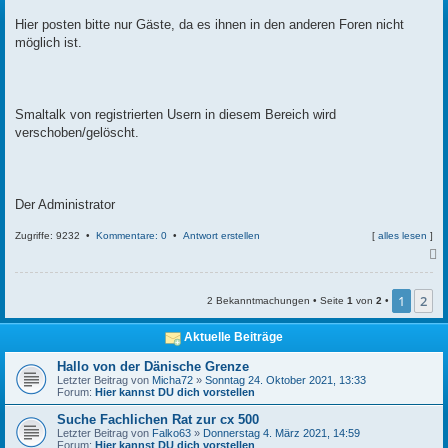
t
r
Hier posten bitte nur Gäste, da es ihnen in den anderen Foren nicht
a
möglich ist.
g
Smaltalk von registrierten Usern in diesem Bereich wird
verschoben/gelöscht.
Der Administrator
Zugriffe: 9232 •
Kommentare: 0
•
Antwort erstellen
[
alles lesen
]
c
1
2
2 Bekanntmachungen • Seite
1
von
2
•
Aktuelle Beiträge
Hallo von der Dänische Grenze
Letzter Beitrag von
Micha72
»
Sonntag 24. Oktober 2021, 13:33
Forum:
Hier kannst DU dich vorstellen
Suche Fachlichen Rat zur cx 500
Letzter Beitrag von
Falko63
»
Donnerstag 4. März 2021, 14:59
Forum:
Hier kannst DU dich vorstellen