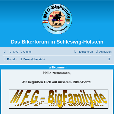
Das Bikerforum in Schleswig-Holstein
FAQ
Knuffel
Registrieren
Anmelden
S
Portal
Foren-Übersicht
u
Willkommen
c
Hallo zusammen,
h
Wir begrüßen Dich auf unserem Biker-Portal.
e