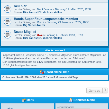
Neu hier
Letzter Beitrag von
BlackBeaver
»
Dienstag 17. März 2020, 22:34
Forum:
Hier kannst DU dich vorstellen
Honda Super Four Lampenmaske montiert
Letzter Beitrag von
Ruedi
»
Dienstag 29. November 2022, 16:56
Forum:
Big Super-Tourer
Neues Mitglied
Letzter Beitrag von
Uwe
»
Sonntag 4. Februar 2018, 19:13
Forum:
Hier kannst DU dich vorstellen
Wer ist online?
Insgesamt sind
17
Besucher online :: 2 sichtbare Mitglieder, 0 unsichtbare Mitglieder und
15 Gäste (basierend auf den aktiven Besuchern der letzten 5 Minuten)
Der Besucherrekord liegt bei
6426
Besuchern, die am Dienstag 30. September 2025,
16:10 gleichzeitig online waren.
Board online Time
Online seit:
So 02. Mär 2003
also
23
Jahre
5
Monate und
6
Tage
Gehe zu
Menü
Benutzer-Menü
Benutzername:
Inhalt