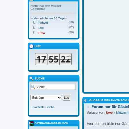
Heute hat kein Mitglied
Geburtstag
In den nächsten 30 Tagen
(58)
Todty68
(62)
Tom
(50)
Timo
UHR
SUCHE
GLOBALE BEKANNTMACHU
B
Forum nur für Gäste!
Erweiterte Suche
e
Verfasst von:
Uwe
»
Mittwoch
i
t
r
Hier posten bitte nur Gäs
DATEIANHÄNGE-BLOCK
a