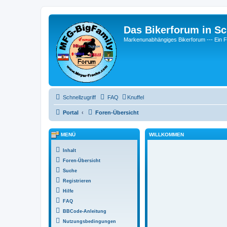
Das Bikerforum in Sc
Markenunabhängiges Bikerforum --- 
Schnellzugriff
FAQ
Knuffel
Portal
Foren-Übersicht
MENÜ
WILLKOMMEN
Inhalt
Foren-Übersicht
Suche
Registrieren
Hilfe
FAQ
BBCode-Anleitung
Nutzungsbedingungen