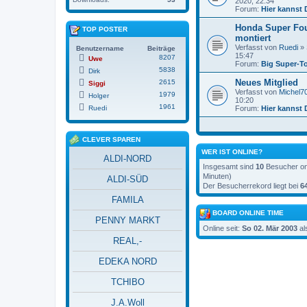
2020, 22:34
Forum:
Hier kannst 
Honda Super Fo
TOP POSTER
montiert
Verfasst von
Ruedi
» 
Benutzername
Beiträge
15:47
8207
Uwe
Forum:
Big Super-T
5838
Dirk
Neues Mitglied
2615
Siggi
Verfasst von
Michel7
1979
Holger
10:20
1961
Ruedi
Forum:
Hier kannst 
CLEVER SPAREN
WER IST ONLINE?
ALDI-NORD
Insgesamt sind
10
Besucher onli
Minuten)
ALDI-SÜD
Der Besucherrekord liegt bei
6
FAMILA
BOARD ONLINE TIME
PENNY MARKT
Online seit:
So 02. Mär 2003
al
REAL,-
EDEKA NORD
TCHIBO
J.A.Woll