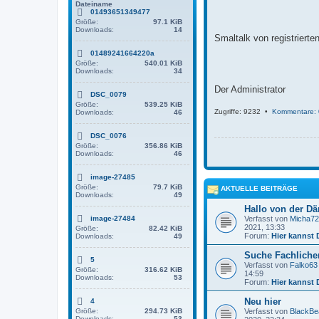
g
Dateiname
01493651349477
Größe:
97.1 KiB
Downloads:
14
Smaltalk von registriert
01489241664220a
Größe:
540.01 KiB
Downloads:
34
Der Administrator
DSC_0079
Größe:
539.25 KiB
Zugriffe: 9232 •
Kommentare: 
Downloads:
46
DSC_0076
Größe:
356.86 KiB
Downloads:
46
image-27485
Größe:
79.7 KiB
AKTUELLE BEITRÄGE
Downloads:
49
Hallo von der D
image-27484
Verfasst von
Micha72
2021, 13:33
Größe:
82.42 KiB
Forum:
Hier kannst 
Downloads:
49
Suche Fachlichen
5
Verfasst von
Falko63
Größe:
316.62 KiB
14:59
Downloads:
53
Forum:
Hier kannst 
Neu hier
4
Größe:
294.73 KiB
Verfasst von
BlackBe
Downloads:
53