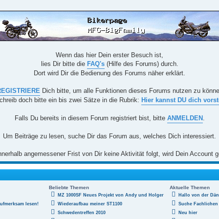
Wenn das hier Dein erster Besuch ist,
lies Dir bitte die
FAQ's
(Hilfe des Forums) durch.
Dort wird Dir die Bedienung des Forums näher erklärt.
REGISTRIERE
Dich bitte, um alle Funktionen dieses Forums nutzen zu könn
chreib doch bitte ein bis zwei Sätze in die Rubrik:
Hier kannst DU dich vorst
Falls Du bereits in diesem Forum registriert bist, bitte
ANMELDEN
.
Um Beiträge zu lesen, suche Dir das Forum aus, welches Dich interessiert.
nerhalb angemessener Frist von Dir keine Aktivität folgt, wird Dein Account g
Beliebte Themen
Aktuelle Themen
MZ 1000SF Neues Projekt von Andy und Holger
Hallo von der Dä
aufmerksam lesen!
Wiederaufbau meiner ST1100
Suche Fachlichen 
Schwedentreffen 2010
Neu hier