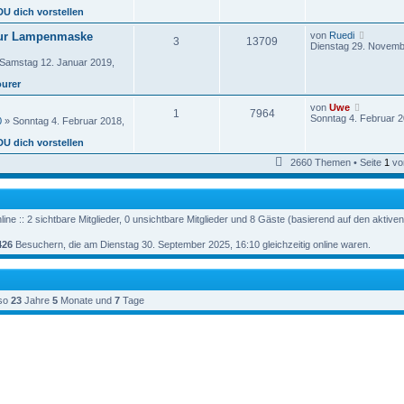
B
e
g
DU dich vorstellen
e
s
i
t
N
ur Lampenmaske
von
Ruedi
t
3
13709
e
e
Dienstag 29. Novemb
r
r
u
a
Samstag 12. Januar 2019,
e
g
e
s
ourer
i
t
t
e
r
N
von
Uwe
r
1
7964
a
e
Sonntag 4. Februar 2
0
» Sonntag 4. Februar 2018,
B
g
u
e
e
DU dich vorstellen
i
s
t
t
2660 Themen • Seite
1
vo
r
e
a
r
g
B
e
i
ne :: 2 sichtbare Mitglieder, 0 unsichtbare Mitglieder und 8 Gäste (basierend auf den aktive
t
r
426
Besuchern, die am Dienstag 30. September 2025, 16:10 gleichzeitig online waren.
a
g
so
23
Jahre
5
Monate und
7
Tage