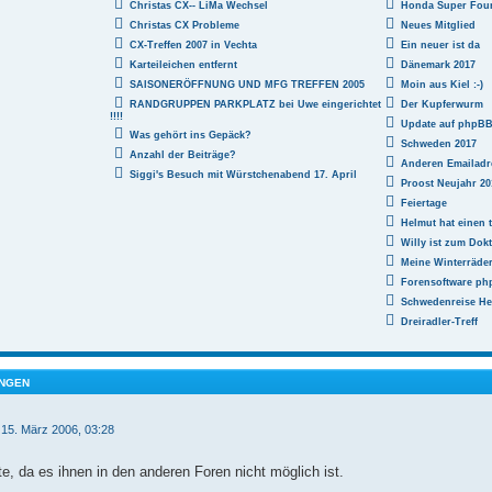
Christas CX-- LiMa Wechsel
Honda Super Fou
Christas CX Probleme
Neues Mitglied
CX-Treffen 2007 in Vechta
Ein neuer ist da
Karteileichen entfernt
Dänemark 2017
SAISONERÖFFNUNG UND MFG TREFFEN 2005
Moin aus Kiel :-)
RANDGRUPPEN PARKPLATZ bei Uwe eingerichtet
Der Kupferwurm
!!!!
Update auf phpBB 3
Was gehört ins Gepäck?
Schweden 2017
Anzahl der Beiträge?
Anderen Emailadr
Siggi's Besuch mit Würstchenabend 17. April
Proost Neujahr 20
Feiertage
Helmut hat einen t
Willy ist zum Dokt
Meine Winterräde
Forensoftware php
Schwedenreise He
Dreiradler-Treff
NGEN
 15. März 2006, 03:28
te, da es ihnen in den anderen Foren nicht möglich ist.