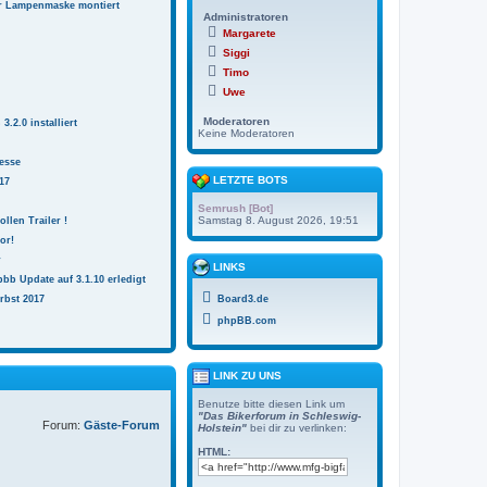
r Lampenmaske montiert
Administratoren
Margarete
Siggi
Timo
Uwe
Moderatoren
.2.0 installiert
Keine Moderatoren
esse
LETZTE BOTS
17
Semrush [Bot]
Samstag 8. August 2026, 19:51
ollen Trailer !
or!
r
LINKS
bb Update auf 3.1.10 erledigt
rbst 2017
Board3.de
phpBB.com
LINK ZU UNS
Benutze bitte diesen Link um
"Das Bikerforum in Schleswig-
Forum:
Gäste-Forum
Holstein"
bei dir zu verlinken:
HTML: