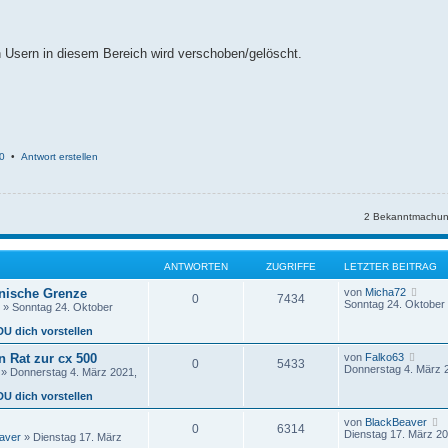
en Usern in diesem Bereich wird verschoben/gelöscht.
0
•
Antwort erstellen
2 Bekanntmachun
ANTWORTEN
ZUGRIFFE
LETZTER BEITRAG
N
änische Grenze
von
Micha72
0
7434
e
Sonntag 24. Oktober 
» Sonntag 24. Oktober
u
e
DU dich vorstellen
s
t
N
 Rat zur cx 500
von
Falko63
0
5433
e
e
Donnerstag 4. März 
» Donnerstag 4. März 2021,
r
u
B
e
DU dich vorstellen
e
s
i
t
von
BlackBeaver
t
0
6314
e
e
Dienstag 17. März 20
r
aver
» Dienstag 17. März
r
u
a