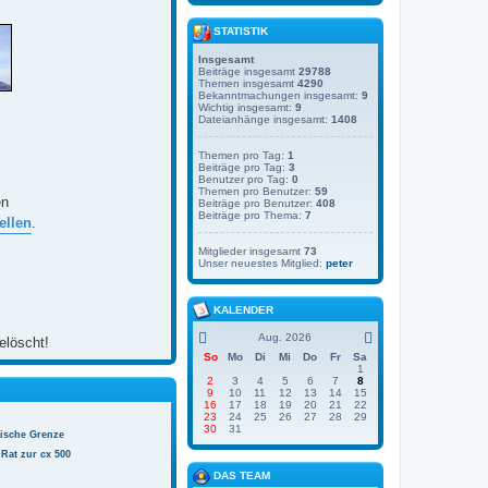
STATISTIK
Insgesamt
Beiträge insgesamt
29788
Themen insgesamt
4290
Bekanntmachungen insgesamt:
9
Wichtig insgesamt:
9
Dateianhänge insgesamt:
1408
Themen pro Tag:
1
Beiträge pro Tag:
3
Benutzer pro Tag:
0
Themen pro Benutzer:
59
en
Beiträge pro Benutzer:
408
Beiträge pro Thema:
7
ellen
.
Mitglieder insgesamt
73
Unser neuestes Mitglied:
peter
KALENDER
Aug. 2026
elöscht!
So
Mo
Di
Mi
Do
Fr
Sa
1
2
3
4
5
6
7
8
9
10
11
12
13
14
15
16
17
18
19
20
21
22
23
24
25
26
27
28
29
30
31
nische Grenze
Rat zur cx 500
DAS TEAM