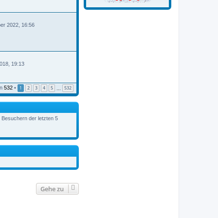
er 2022, 16:56
B
018, 19:13
n
532
•
1
2
3
4
5
532
…
n Besuchern der letzten 5
Gehe zu