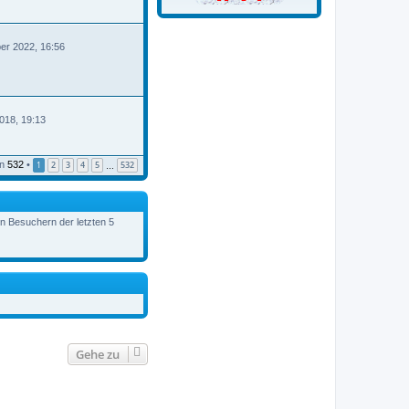
er 2022, 16:56
B
018, 19:13
n
532
•
1
2
3
4
5
532
…
en Besuchern der letzten 5
Gehe zu