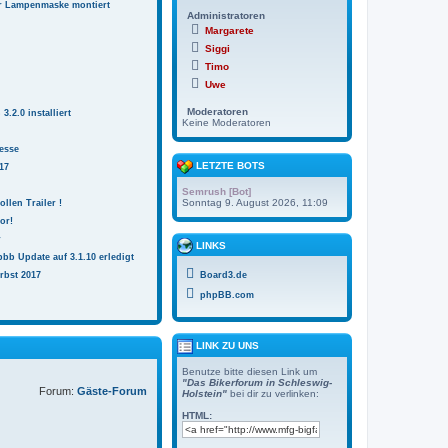
r Lampenmaske montiert
Administratoren
Margarete
Siggi
Timo
Uwe
Moderatoren
.2.0 installiert
Keine Moderatoren
esse
LETZTE BOTS
17
Semrush [Bot]
Sonntag 9. August 2026, 11:09
ollen Trailer !
or!
r
LINKS
bb Update auf 3.1.10 erledigt
rbst 2017
Board3.de
phpBB.com
LINK ZU UNS
Benutze bitte diesen Link um
"Das Bikerforum in Schleswig-
Forum:
Gäste-Forum
Holstein"
bei dir zu verlinken:
HTML: