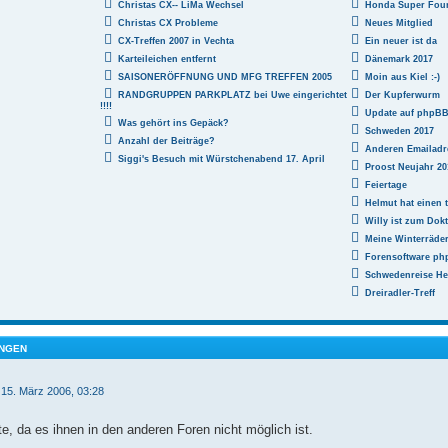
Christas CX-- LiMa Wechsel
Honda Super Fou
Christas CX Probleme
Neues Mitglied
CX-Treffen 2007 in Vechta
Ein neuer ist da
Karteileichen entfernt
Dänemark 2017
SAISONERÖFFNUNG UND MFG TREFFEN 2005
Moin aus Kiel :-)
RANDGRUPPEN PARKPLATZ bei Uwe eingerichtet
Der Kupferwurm
!!!!
Update auf phpBB 3
Was gehört ins Gepäck?
Schweden 2017
Anzahl der Beiträge?
Anderen Emailadr
Siggi's Besuch mit Würstchenabend 17. April
Proost Neujahr 20
Feiertage
Helmut hat einen t
Willy ist zum Dokt
Meine Winterräde
Forensoftware php
Schwedenreise He
Dreiradler-Treff
NGEN
 15. März 2006, 03:28
te, da es ihnen in den anderen Foren nicht möglich ist.