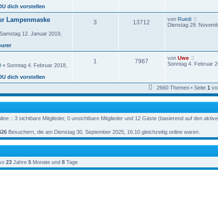
B
e
g
DU dich vorstellen
e
s
i
t
N
ur Lampenmaske
von
Ruedi
t
3
13712
e
e
Dienstag 29. Novemb
r
r
u
a
Samstag 12. Januar 2019,
e
g
e
s
ourer
i
t
t
e
r
N
von
Uwe
r
1
7967
a
e
Sonntag 4. Februar 2
0
» Sonntag 4. Februar 2018,
B
g
u
e
e
DU dich vorstellen
i
s
t
t
2660 Themen • Seite
1
vo
r
e
a
r
g
B
e
i
ine :: 3 sichtbare Mitglieder, 0 unsichtbare Mitglieder und 12 Gäste (basierend auf den aktiv
t
r
426
Besuchern, die am Dienstag 30. September 2025, 16:10 gleichzeitig online waren.
a
g
so
23
Jahre
5
Monate und
8
Tage