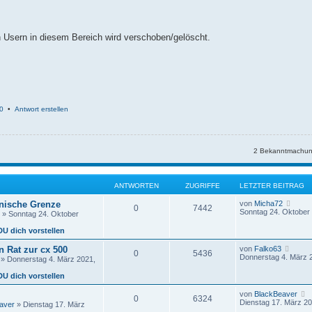
en Usern in diesem Bereich wird verschoben/gelöscht.
0
•
Antwort erstellen
2 Bekanntmachun
ANTWORTEN
ZUGRIFFE
LETZTER BEITRAG
N
änische Grenze
von
Micha72
0
7442
e
Sonntag 24. Oktober 
» Sonntag 24. Oktober
u
e
DU dich vorstellen
s
t
N
 Rat zur cx 500
von
Falko63
0
5436
e
e
Donnerstag 4. März 
» Donnerstag 4. März 2021,
r
u
B
e
DU dich vorstellen
e
s
i
t
von
BlackBeaver
t
0
6324
e
e
Dienstag 17. März 20
r
aver
» Dienstag 17. März
r
u
a