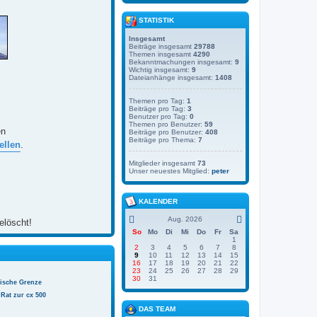
STATISTIK
Insgesamt
Beiträge insgesamt
29788
Themen insgesamt
4290
Bekanntmachungen insgesamt:
9
Wichtig insgesamt:
9
Dateianhänge insgesamt:
1408
Themen pro Tag:
1
Beiträge pro Tag:
3
Benutzer pro Tag:
0
Themen pro Benutzer:
59
en
Beiträge pro Benutzer:
408
Beiträge pro Thema:
7
ellen
.
Mitglieder insgesamt
73
Unser neuestes Mitglied:
peter
KALENDER
Aug. 2026
elöscht!
So
Mo
Di
Mi
Do
Fr
Sa
1
2
3
4
5
6
7
8
9
10
11
12
13
14
15
16
17
18
19
20
21
22
23
24
25
26
27
28
29
30
31
nische Grenze
Rat zur cx 500
DAS TEAM