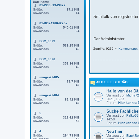
g
Dateiname
01493651349477
Größe:
97.1 KiB
Downloads:
14
Smaltalk von registriert
01489241664220a
Größe:
540.01 KiB
Downloads:
34
Der Administrator
DSC_0079
Größe:
539.25 KiB
Zugriffe: 9232 •
Kommentare: 
Downloads:
46
DSC_0076
Größe:
356.86 KiB
Downloads:
46
image-27485
Größe:
79.7 KiB
AKTUELLE BEITRÄGE
Downloads:
49
Hallo von der D
image-27484
Verfasst von
Micha72
2021, 13:33
Größe:
82.42 KiB
Forum:
Hier kannst 
Downloads:
49
Suche Fachlichen
5
Verfasst von
Falko63
Größe:
316.62 KiB
14:59
Downloads:
53
Forum:
Hier kannst 
Neu hier
4
Größe:
294.73 KiB
Verfasst von
BlackBe
Downloads:
53