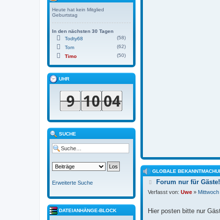
Heute hat kein Mitglied
Geburtstag
In den nächsten 30 Tagen
(58)
Todty68
(62)
Tom
(50)
Timo
UHR
SUCHE
GLOBALE BEKANNTMACHU
B
Forum nur für Gäste!
Erweiterte Suche
e
Verfasst von:
Uwe
»
Mittwoch
i
t
r
Hier posten bitte nur Gäs
DATEIANHÄNGE-BLOCK
a