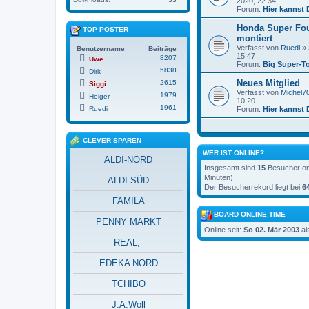
2020, 22:34
Forum:
Hier kannst 
Honda Super Fo
TOP POSTER
montiert
Verfasst von
Ruedi
» 
Benutzername
Beiträge
15:47
8207
Uwe
Forum:
Big Super-T
5838
Dirk
Neues Mitglied
2615
Siggi
Verfasst von
Michel7
1979
Holger
10:20
1961
Ruedi
Forum:
Hier kannst 
CLEVER SPAREN
WER IST ONLINE?
ALDI-NORD
Insgesamt sind
15
Besucher onl
Minuten)
ALDI-SÜD
Der Besucherrekord liegt bei
6
FAMILA
BOARD ONLINE TIME
PENNY MARKT
Online seit:
So 02. Mär 2003
al
REAL,-
EDEKA NORD
TCHIBO
J.A.Woll