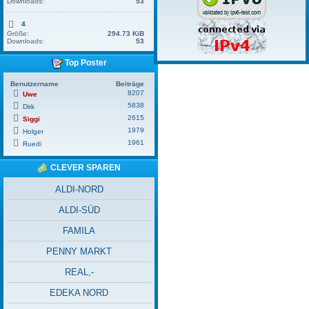
Downloads:
53
4
Größe:
294.73 KiB
Downloads:
53
Top Poster
Benutzername
Beiträge
8207
Uwe
5838
Dirk
2615
Siggi
1979
Holger
1961
Ruedi
CLEVER SPAREN
ALDI-NORD
ALDI-SÜD
FAMILA
PENNY MARKT
REAL,-
EDEKA NORD