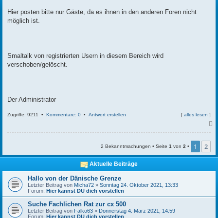
t
r
Hier posten bitte nur Gäste, da es ihnen in den anderen Foren nicht
a
möglich ist.
g
Smaltalk von registrierten Usern in diesem Bereich wird
verschoben/gelöscht.
Der Administrator
Zugriffe: 9211 •
Kommentare: 0
•
Antwort erstellen
[
alles lesen
]
c
1
2
2 Bekanntmachungen • Seite
1
von
2
•
Aktuelle Beiträge
Hallo von der Dänische Grenze
Letzter Beitrag von
Micha72
»
Sonntag 24. Oktober 2021, 13:33
Forum:
Hier kannst DU dich vorstellen
Suche Fachlichen Rat zur cx 500
Letzter Beitrag von
Falko63
»
Donnerstag 4. März 2021, 14:59
Forum:
Hier kannst DU dich vorstellen