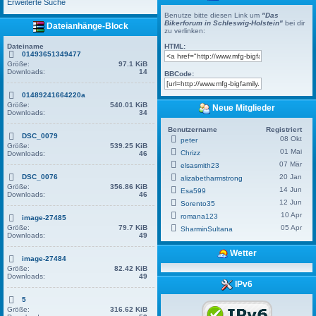
Erweiterte Suche
Benutze bitte diesen Link um
"Das
Bikerforum in Schleswig-Holstein"
bei dir
Dateianhänge-Block
zu verlinken:
Dateiname
HTML:
01493651349477
Größe:
97.1 KiB
Downloads:
14
BBCode:
01489241664220a
Größe:
540.01 KiB
Neue Mitglieder
Downloads:
34
Benutzername
Registriert
DSC_0079
08 Okt
peter
Größe:
539.25 KiB
01 Mai
Chrizz
Downloads:
46
07 Mär
elsasmith23
DSC_0076
20 Jan
alizabetharmstrong
Größe:
356.86 KiB
14 Jun
Esa599
Downloads:
46
12 Jun
Sorento35
10 Apr
romana123
image-27485
Größe:
79.7 KiB
05 Apr
SharminSultana
Downloads:
49
Wetter
image-27484
Größe:
82.42 KiB
Downloads:
49
IPv6
5
Größe:
316.62 KiB