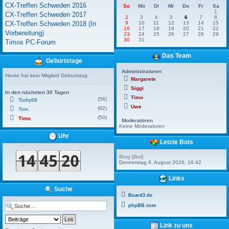
CX-Treffen Schweden 2016
So
Mo
Di
Mi
Do
Fr
Sa
1
CX-Treffen Schweden 2017
2
3
4
5
6
7
8
CX-Treffen Schweden 2018 (In
9
10
11
12
13
14
15
16
17
18
19
20
21
22
Vorbereitung)
23
24
25
26
27
28
29
30
31
Timos PC-Forum
Das Team
Geburtstage
Administratoren
Heute hat kein Mitglied Geburtstag
Margarete
Siggi
In den nächsten 30 Tagen
Timo
(58)
Todty68
Uwe
(62)
Tom
(50)
Timo
Moderatoren
Keine Moderatoren
Uhr
Letzte Bots
Bing [Bot]
Donnerstag 6. August 2026, 16:42
Links
Suche
Board3.de
phpBB.com
Link zu uns