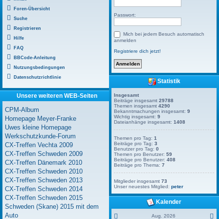
Foren-Übersicht
Passwort:
Suche
Registrieren
Mich bei jedem Besuch automatisch
Hilfe
anmelden
FAQ
Registriere dich jetzt!
BBCode-Anleitung
Nutzungsbedingungen
Datenschutzrichtlinie
Statistik
Unsere weiteren WEB-Seiten
Insgesamt
Beiträge insgesamt
29788
Themen insgesamt
4290
CPM-Album
Bekanntmachungen insgesamt:
9
Wichtig insgesamt:
9
Homepage Meyer-Franke
Dateianhänge insgesamt:
1408
Uwes kleine Homepage
Werkschutzkunde-Forum
Themen pro Tag:
1
Beiträge pro Tag:
3
CX-Treffen Vechta 2009
Benutzer pro Tag:
0
CX-Treffen Schweden 2009
Themen pro Benutzer:
59
Beiträge pro Benutzer:
408
CX-Treffen Dänemark 2010
Beiträge pro Thema:
7
CX-Treffen Schweden 2010
CX-Treffen Schweden 2013
Mitglieder insgesamt
73
Unser neuestes Mitglied:
peter
CX-Treffen Schweden 2014
CX-Treffen Schweden 2015
Kalender
Schweden (Skane) 2015 mit dem
Auto
Aug. 2026