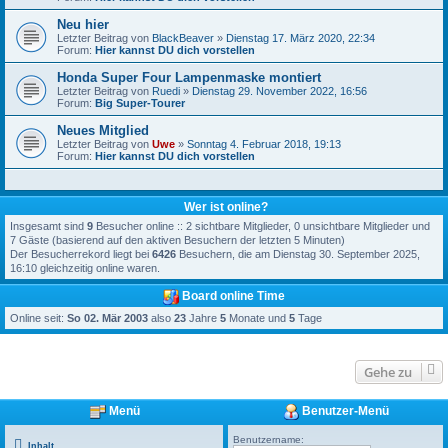
Neu hier
Letzter Beitrag von
BlackBeaver
»
Dienstag 17. März 2020, 22:34
Forum:
Hier kannst DU dich vorstellen
Honda Super Four Lampenmaske montiert
Letzter Beitrag von
Ruedi
»
Dienstag 29. November 2022, 16:56
Forum:
Big Super-Tourer
Neues Mitglied
Letzter Beitrag von
Uwe
»
Sonntag 4. Februar 2018, 19:13
Forum:
Hier kannst DU dich vorstellen
Wer ist online?
Insgesamt sind
9
Besucher online :: 2 sichtbare Mitglieder, 0 unsichtbare Mitglieder und
7 Gäste (basierend auf den aktiven Besuchern der letzten 5 Minuten)
Der Besucherrekord liegt bei
6426
Besuchern, die am Dienstag 30. September 2025,
16:10 gleichzeitig online waren.
Board online Time
Online seit:
So 02. Mär 2003
also
23
Jahre
5
Monate und
5
Tage
Gehe zu
Menü
Benutzer-Menü
Benutzername:
Inhalt