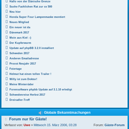
Hallo von der Dänische Grenze
Suche Fachlichen Rat zur cx 500
Neu hier
Honda Super Four Lampenmaske montiert
Neues Mitglied
Ein neuer ist da
Dänemark 2017
Moin aus Kiel :-)
Der Kupferwurm
Update auf phpBB 3.2.0 installiert
Schweden 2017
Anderen Emailadresse
Proost Neujahr 2017
Feiertage
Helmut hat einen tollen Trailer !
Willy ist zum Doktor!
Meine Winterräder
Forensoftware phpbb Update auf 3.1.10 erledigt
Schwedenreise Herbst 2017
Dreiradler-Treff
Globale Bekanntmachungen
B
Forum nur für Gäste!
e
Verfasst von:
Uwe
»
Mittwoch 15. März 2006, 03:28
Forum:
Gäste-Forum
i