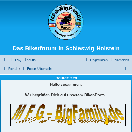
Das Bikerforum in Schleswig-Holstein
FAQ
Knuffel
Registrieren
Anmelden
S
Portal
Foren-Übersicht
u
Willkommen
c
Hallo zusammen,
h
Wir begrüßen Dich auf unserem Biker-Portal.
e