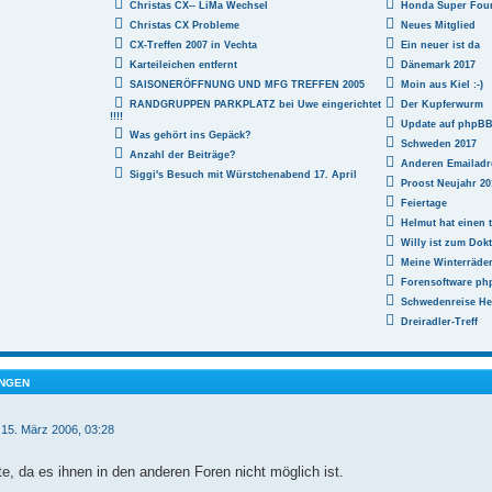
Christas CX-- LiMa Wechsel
Honda Super Fou
Christas CX Probleme
Neues Mitglied
CX-Treffen 2007 in Vechta
Ein neuer ist da
Karteileichen entfernt
Dänemark 2017
SAISONERÖFFNUNG UND MFG TREFFEN 2005
Moin aus Kiel :-)
RANDGRUPPEN PARKPLATZ bei Uwe eingerichtet
Der Kupferwurm
!!!!
Update auf phpBB 3
Was gehört ins Gepäck?
Schweden 2017
Anzahl der Beiträge?
Anderen Emailadr
Siggi's Besuch mit Würstchenabend 17. April
Proost Neujahr 20
Feiertage
Helmut hat einen t
Willy ist zum Dokt
Meine Winterräde
Forensoftware php
Schwedenreise He
Dreiradler-Treff
NGEN
 15. März 2006, 03:28
te, da es ihnen in den anderen Foren nicht möglich ist.