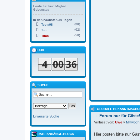
Heute hat kein Mitglied
Geburtstag
In den nächsten 30 Tagen
(58)
Todty68
(62)
Tom
(50)
Timo
UHR
SUCHE
GLOBALE BEKANNTMACHU
B
Forum nur für Gäste!
Erweiterte Suche
e
Verfasst von:
Uwe
»
Mittwoch
i
t
r
Hier posten bitte nur Gäs
DATEIANHÄNGE-BLOCK
a