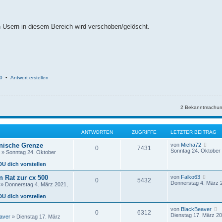
en Usern in diesem Bereich wird verschoben/gelöscht.
0
•
Antwort erstellen
2 Bekanntmachun
ANTWORTEN
ZUGRIFFE
LETZTER BEITRAG
N
änische Grenze
von
Micha72
0
7431
e
Sonntag 24. Oktober 
» Sonntag 24. Oktober
u
e
DU dich vorstellen
s
t
N
 Rat zur cx 500
von
Falko63
0
5432
e
e
Donnerstag 4. März 
» Donnerstag 4. März 2021,
r
u
B
e
DU dich vorstellen
e
s
i
t
von
BlackBeaver
t
0
6312
e
e
Dienstag 17. März 20
r
aver
» Dienstag 17. März
r
u
a