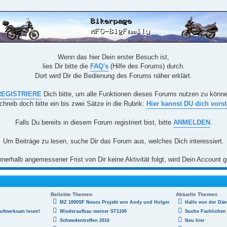
Wenn das hier Dein erster Besuch ist,
lies Dir bitte die
FAQ's
(Hilfe des Forums) durch.
Dort wird Dir die Bedienung des Forums näher erklärt.
REGISTRIERE
Dich bitte, um alle Funktionen dieses Forums nutzen zu könn
chreib doch bitte ein bis zwei Sätze in die Rubrik:
Hier kannst DU dich vorst
Falls Du bereits in diesem Forum registriert bist, bitte
ANMELDEN
.
Um Beiträge zu lesen, suche Dir das Forum aus, welches Dich interessiert.
nerhalb angemessener Frist von Dir keine Aktivität folgt, wird Dein Account g
Beliebte Themen
Aktuelle Themen
MZ 1000SF Neues Projekt von Andy und Holger
Hallo von der Dä
aufmerksam lesen!
Wiederaufbau meiner ST1100
Suche Fachlichen 
Schwedentreffen 2010
Neu hier