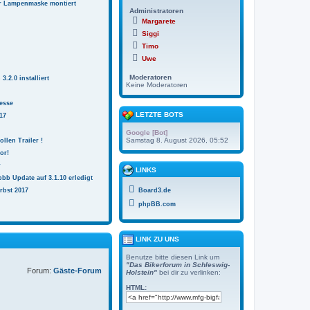
r Lampenmaske montiert
Administratoren
Margarete
Siggi
Timo
Uwe
Moderatoren
.2.0 installiert
Keine Moderatoren
esse
LETZTE BOTS
17
Google [Bot]
Samstag 8. August 2026, 05:52
ollen Trailer !
or!
r
LINKS
bb Update auf 3.1.10 erledigt
rbst 2017
Board3.de
phpBB.com
LINK ZU UNS
Benutze bitte diesen Link um
"Das Bikerforum in Schleswig-
Forum:
Gäste-Forum
Holstein"
bei dir zu verlinken:
HTML: