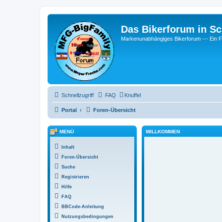
Das Bikerforum in Sc
Markenunabhängiges Bikerforum --- 
Schnellzugriff
FAQ
Knuffel
Portal
Foren-Übersicht
MENÜ
WILLKOMMEN
Inhalt
Foren-Übersicht
Suche
Registrieren
Hilfe
FAQ
BBCode-Anleitung
Nutzungsbedingungen