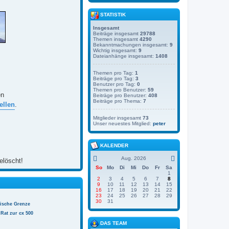
STATISTIK
Insgesamt
Beiträge insgesamt
29788
Themen insgesamt
4290
Bekanntmachungen insgesamt:
9
Wichtig insgesamt:
9
Dateianhänge insgesamt:
1408
Themen pro Tag:
1
Beiträge pro Tag:
3
Benutzer pro Tag:
0
Themen pro Benutzer:
59
en
Beiträge pro Benutzer:
408
Beiträge pro Thema:
7
ellen
.
Mitglieder insgesamt
73
Unser neuestes Mitglied:
peter
KALENDER
Aug. 2026
elöscht!
So
Mo
Di
Mi
Do
Fr
Sa
1
2
3
4
5
6
7
8
9
10
11
12
13
14
15
16
17
18
19
20
21
22
23
24
25
26
27
28
29
30
31
nische Grenze
Rat zur cx 500
DAS TEAM