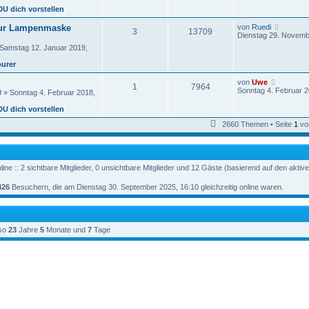
B
e
g
DU dich vorstellen
e
s
i
t
N
ur Lampenmaske
von
Ruedi
t
3
13709
e
e
Dienstag 29. Novemb
r
r
u
a
Samstag 12. Januar 2019,
e
g
e
s
ourer
i
t
t
e
r
N
von
Uwe
r
1
7964
a
e
Sonntag 4. Februar 2
0
» Sonntag 4. Februar 2018,
B
g
u
e
e
DU dich vorstellen
i
s
t
t
2660 Themen • Seite
1
vo
r
e
a
r
g
B
e
i
ine :: 2 sichtbare Mitglieder, 0 unsichtbare Mitglieder und 12 Gäste (basierend auf den aktiv
t
r
426
Besuchern, die am Dienstag 30. September 2025, 16:10 gleichzeitig online waren.
a
g
so
23
Jahre
5
Monate und
7
Tage