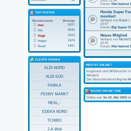
2020, 22:34
Forum:
Hier kannst 
Honda Super Fo
TOP POSTER
montiert
Verfasst von
Ruedi
» 
Benutzername
Beiträge
15:47
8207
Uwe
Forum:
Big Super-T
5838
Dirk
Neues Mitglied
2615
Siggi
Verfasst von
Michel7
1979
Holger
10:20
1961
Ruedi
Forum:
Hier kannst 
CLEVER SPAREN
WER IST ONLINE?
ALDI-NORD
Insgesamt sind
14
Besucher onl
Minuten)
ALDI-SÜD
Der Besucherrekord liegt bei
6
FAMILA
BOARD ONLINE TIME
PENNY MARKT
Online seit:
So 02. Mär 2003
al
REAL,-
EDEKA NORD
TCHIBO
J.A.Woll