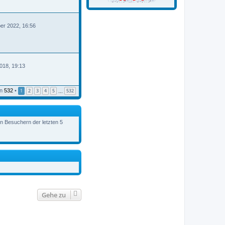
er 2022, 16:56
B
018, 19:13
n
532
•
1
2
3
4
5
532
…
en Besuchern der letzten 5
Gehe zu