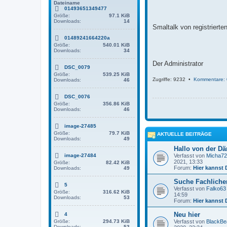
g
Dateiname
01493651349477
Größe:
97.1 KiB
Downloads:
14
Smaltalk von registriert
01489241664220a
Größe:
540.01 KiB
Downloads:
34
Der Administrator
DSC_0079
Größe:
539.25 KiB
Zugriffe: 9232 •
Kommentare: 
Downloads:
46
DSC_0076
Größe:
356.86 KiB
Downloads:
46
image-27485
Größe:
79.7 KiB
AKTUELLE BEITRÄGE
Downloads:
49
Hallo von der D
image-27484
Verfasst von
Micha72
2021, 13:33
Größe:
82.42 KiB
Forum:
Hier kannst 
Downloads:
49
Suche Fachlichen
5
Verfasst von
Falko63
Größe:
316.62 KiB
14:59
Downloads:
53
Forum:
Hier kannst 
Neu hier
4
Größe:
294.73 KiB
Verfasst von
BlackBe
Downloads:
53