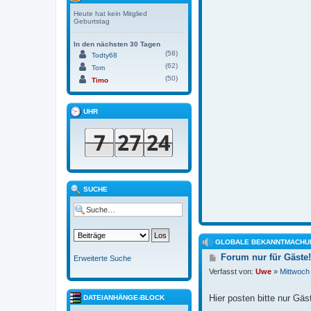
Heute hat kein Mitglied
Geburtstag
In den nächsten 30 Tagen
(58)
Todty68
(62)
Tom
(50)
Timo
UHR
SUCHE
GLOBALE BEKANNTMACHU
B
Forum nur für Gäste!
Erweiterte Suche
e
Verfasst von:
Uwe
»
Mittwoch
i
t
r
Hier posten bitte nur Gäs
DATEIANHÄNGE-BLOCK
a