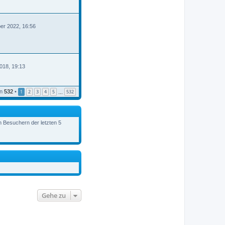
er 2022, 16:56
B
018, 19:13
n
532
•
1
2
3
4
5
532
…
en Besuchern der letzten 5
Gehe zu