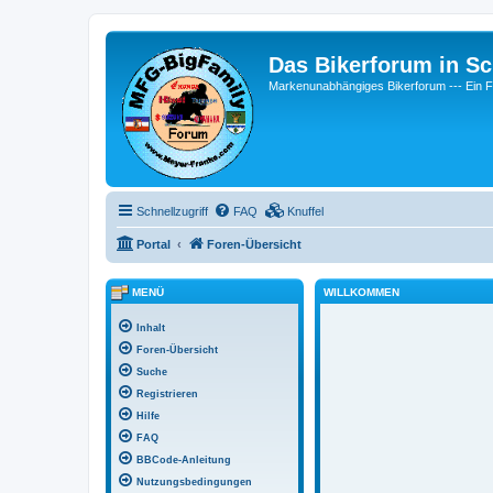
Das Bikerforum in Sc
Markenunabhängiges Bikerforum --- 
Schnellzugriff
FAQ
Knuffel
Portal
Foren-Übersicht
MENÜ
WILLKOMMEN
Inhalt
Foren-Übersicht
Suche
Registrieren
Hilfe
FAQ
BBCode-Anleitung
Nutzungsbedingungen