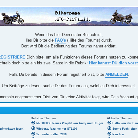
Wenn das hier Dein erster Besuch ist,
lies Dir bitte die
FAQ's
(Hilfe des Forums) durch.
Dort wird Dir die Bedienung des Forums näher erklärt.
REGISTRIERE
Dich bitte, um alle Funktionen dieses Forums nutzen zu könn
chreib doch bitte ein bis zwei Sätze in die Rubrik:
Hier kannst DU dich vorst
Falls Du bereits in diesem Forum registriert bist, bitte
ANMELDEN
.
Um Beiträge zu lesen, suche Dir das Forum aus, welches Dich interessiert.
nerhalb angemessener Frist von Dir keine Aktivität folgt, wird Dein Account g
Beliebte Themen
Aktuelle Themen
MZ 1000SF Neues Projekt von Andy und Holger
Hallo von der Dä
aufmerksam lesen!
Wiederaufbau meiner ST1100
Suche Fachlichen 
Schwedentreffen 2010
Neu hier