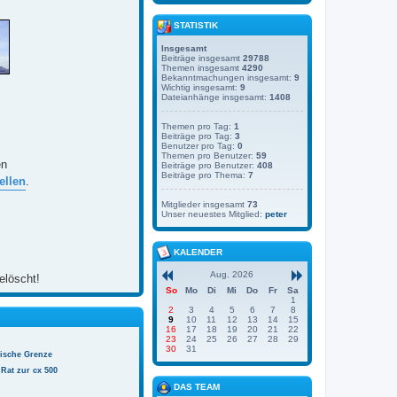
STATISTIK
Insgesamt
Beiträge insgesamt
29788
Themen insgesamt
4290
Bekanntmachungen insgesamt:
9
Wichtig insgesamt:
9
Dateianhänge insgesamt:
1408
Themen pro Tag:
1
Beiträge pro Tag:
3
Benutzer pro Tag:
0
Themen pro Benutzer:
59
en
Beiträge pro Benutzer:
408
Beiträge pro Thema:
7
ellen
.
Mitglieder insgesamt
73
Unser neuestes Mitglied:
peter
KALENDER
Aug. 2026
elöscht!
So
Mo
Di
Mi
Do
Fr
Sa
1
2
3
4
5
6
7
8
9
10
11
12
13
14
15
16
17
18
19
20
21
22
23
24
25
26
27
28
29
30
31
nische Grenze
Rat zur cx 500
DAS TEAM