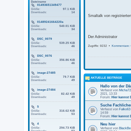
g
Dateiname
01493651349477
Größe:
97.1 KiB
Downloads:
14
Smaltalk von registriert
01489241664220a
Größe:
540.01 KiB
Downloads:
34
Der Administrator
DSC_0079
Größe:
539.25 KiB
Zugriffe: 9232 •
Kommentare: 
Downloads:
46
DSC_0076
Größe:
356.86 KiB
Downloads:
46
image-27485
Größe:
79.7 KiB
AKTUELLE BEITRÄGE
Downloads:
49
Hallo von der D
image-27484
Verfasst von
Micha72
2021, 13:33
Größe:
82.42 KiB
Downloads:
49
Forum:
Hier kannst 
Suche Fachlichen
5
Verfasst von
Falko63
Größe:
316.62 KiB
14:59
Downloads:
53
Forum:
Hier kannst 
4
Neu hier
Größe:
294.73 KiB
Verfasst von
BlackBe
Downloads:
53