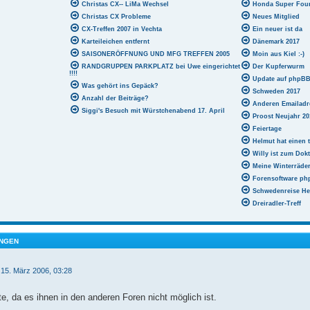
Christas CX-- LiMa Wechsel
Honda Super Fou
Christas CX Probleme
Neues Mitglied
CX-Treffen 2007 in Vechta
Ein neuer ist da
Karteileichen entfernt
Dänemark 2017
SAISONERÖFFNUNG UND MFG TREFFEN 2005
Moin aus Kiel :-)
RANDGRUPPEN PARKPLATZ bei Uwe eingerichtet
Der Kupferwurm
!!!!
Update auf phpBB 3
Was gehört ins Gepäck?
Schweden 2017
Anzahl der Beiträge?
Anderen Emailadr
Siggi's Besuch mit Würstchenabend 17. April
Proost Neujahr 20
Feiertage
Helmut hat einen t
Willy ist zum Dokt
Meine Winterräde
Forensoftware php
Schwedenreise He
Dreiradler-Treff
NGEN
 15. März 2006, 03:28
te, da es ihnen in den anderen Foren nicht möglich ist.