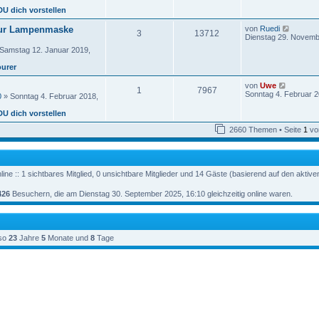
a
B
e
g
DU dich vorstellen
e
s
i
t
N
ur Lampenmaske
von
Ruedi
t
3
13712
e
e
Dienstag 29. Novemb
r
r
u
a
Samstag 12. Januar 2019,
e
g
e
s
ourer
i
t
t
e
r
N
von
Uwe
r
1
7967
a
e
Sonntag 4. Februar 2
0
» Sonntag 4. Februar 2018,
B
g
u
e
e
DU dich vorstellen
i
s
t
t
2660 Themen • Seite
1
vo
r
e
a
r
g
B
e
i
ine :: 1 sichtbares Mitglied, 0 unsichtbare Mitglieder und 14 Gäste (basierend auf den aktiv
t
r
426
Besuchern, die am Dienstag 30. September 2025, 16:10 gleichzeitig online waren.
a
g
so
23
Jahre
5
Monate und
8
Tage