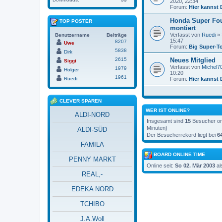
2020, 22:34
Forum:
Hier kannst 
Honda Super Fo
TOP POSTER
montiert
Verfasst von
Ruedi
» 
Benutzername
Beiträge
15:47
8207
Uwe
Forum:
Big Super-T
5838
Dirk
2615
Neues Mitglied
Siggi
Verfasst von
Michel7
1979
Holger
10:20
1961
Ruedi
Forum:
Hier kannst 
CLEVER SPAREN
WER IST ONLINE?
ALDI-NORD
Insgesamt sind
15
Besucher onl
Minuten)
ALDI-SÜD
Der Besucherrekord liegt bei
6
FAMILA
BOARD ONLINE TIME
PENNY MARKT
Online seit:
So 02. Mär 2003
al
REAL,-
EDEKA NORD
TCHIBO
J.A.Woll