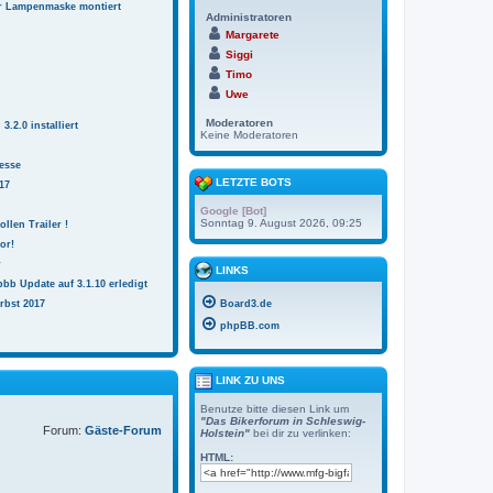
r Lampenmaske montiert
Administratoren
Margarete
Siggi
Timo
Uwe
Moderatoren
.2.0 installiert
Keine Moderatoren
esse
LETZTE BOTS
17
Google [Bot]
Sonntag 9. August 2026, 09:25
ollen Trailer !
or!
r
LINKS
bb Update auf 3.1.10 erledigt
rbst 2017
Board3.de
phpBB.com
LINK ZU UNS
Benutze bitte diesen Link um
"Das Bikerforum in Schleswig-
Forum:
Gäste-Forum
Holstein"
bei dir zu verlinken:
HTML: