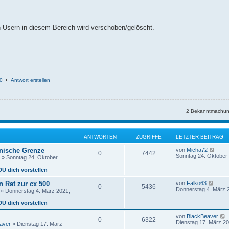
en Usern in diesem Bereich wird verschoben/gelöscht.
0
•
Antwort erstellen
2 Bekanntmachun
ANTWORTEN
ZUGRIFFE
LETZTER BEITRAG
N
änische Grenze
von
Micha72
0
7442
e
Sonntag 24. Oktober 
» Sonntag 24. Oktober
u
e
DU dich vorstellen
s
t
N
 Rat zur cx 500
von
Falko63
0
5436
e
e
Donnerstag 4. März 
» Donnerstag 4. März 2021,
r
u
B
e
DU dich vorstellen
e
s
i
t
von
BlackBeaver
t
0
6322
e
e
Dienstag 17. März 20
r
aver
» Dienstag 17. März
r
u