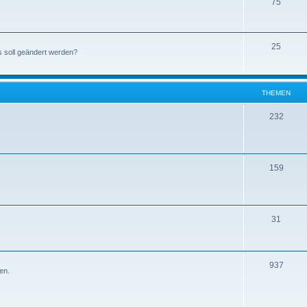
75
25
s soll geändert werden?
THEMEN
232
159
31
937
en.