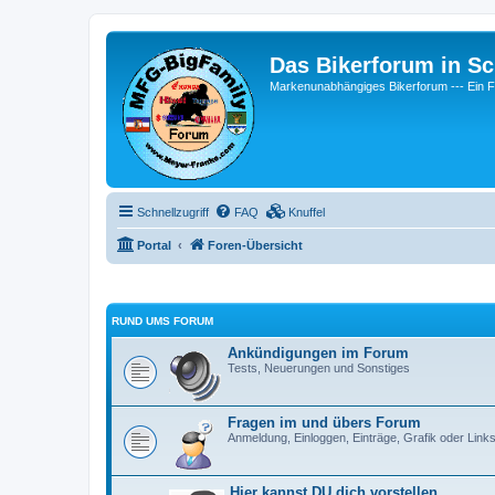
Das Bikerforum in Sc
Markenunabhängiges Bikerforum --- 
Schnellzugriff
FAQ
Knuffel
Portal
Foren-Übersicht
RUND UMS FORUM
Ankündigungen im Forum
Tests, Neuerungen und Sonstiges
Fragen im und übers Forum
Anmeldung, Einloggen, Einträge, Grafik oder Link
Hier kannst DU dich vorstellen