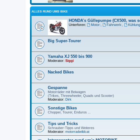
ALLES RUND UMS BIKE
HONDA's Güllepumpe (CX500, was s
Unterforen:
Motor:
,
Fahrwerk:
,
Kühlung
Big Super-Tourer
Yamaha XJ 550 bis 900
Moderator:
Siggi
Nacked Bikes
Gespanne
Motorräder mit Beiwagen
(Trikes, Threewheeler, Quads und Scooter)
Moderator:
Dirk
Sonstige Bikes
Chopper, Tourer, Enduros ...
Tips und Tricks
Schrauber-Tipps und Weiteres
Moderator:
motorradwildcat