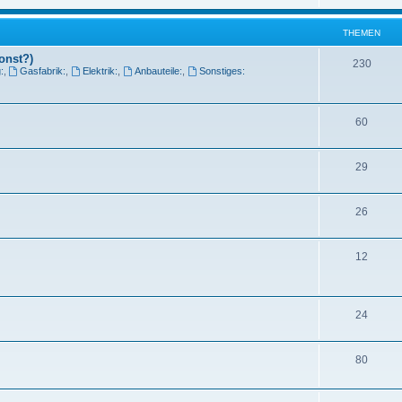
THEMEN
onst?)
230
:
,
Gasfabrik:
,
Elektrik:
,
Anbauteile:
,
Sonstiges:
60
29
26
12
24
80