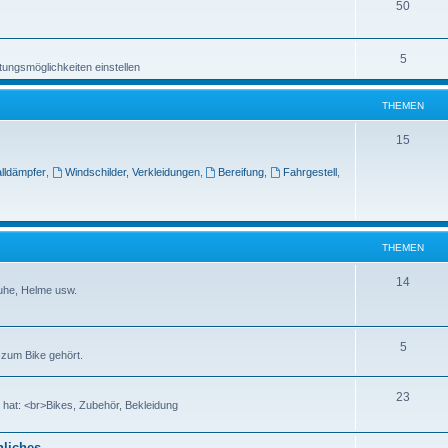
50
5
tungsmöglichkeiten einstellen
THEMEN
15
lldämpfer
,
Windschilder, Verkleidungen
,
Bereifung
,
Fahrgestell
,
THEMEN
14
huhe, Helme usw.
5
 zum Bike gehört.
23
n hat: <br>Bikes, Zubehör, Bekleidung
liches...