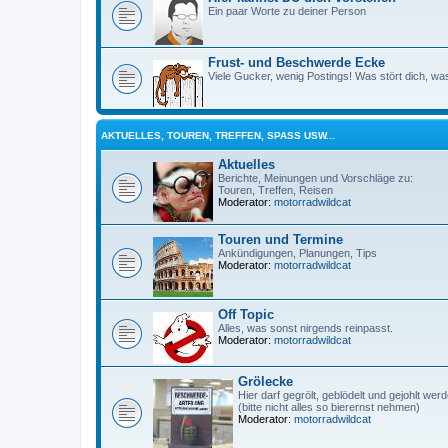
Ein paar Worte zu deiner Person
Frust- und Beschwerde Ecke
Viele Gucker, wenig Postings! Was stört dich, wa
AKTUELLES, TOUREN, TREFFEN, SPASS USW...
Aktuelles
Berichte, Meinungen und Vorschläge zu:
Touren, Treffen, Reisen
Moderator:
motorradwildcat
Touren und Termine
Ankündigungen, Planungen, Tips
Moderator:
motorradwildcat
Off Topic
Alles, was sonst nirgends reinpasst.
Moderator:
motorradwildcat
Grölecke
Hier darf gegrölt, geblödelt und gejohlt werd
(bitte nicht alles so bierernst nehmen)
Moderator:
motorradwildcat