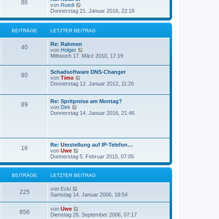
s
86
g
N
von
Ruedi
e
t
e
Donnerstag 21. Januar 2016, 22:18
i
e
u
t
r
e
r
B
s
a
e
BEITRÄGE
LETZTER BEITRAG
t
g
i
e
t
Re: Rahmen
r
40
r
N
von
Holger
B
a
e
Mittwoch 17. März 2010, 17:19
e
g
u
i
e
t
Schadsoftware DNS-Changer
s
80
r
N
von
Timo
t
a
e
Donnerstag 12. Januar 2012, 11:26
e
g
u
r
e
B
s
Re: Spritpreise am Montag?
e
89
N
t
von
Dirk
i
e
e
Donnerstag 14. Januar 2016, 21:46
t
u
r
r
e
B
a
s
e
g
t
i
e
t
Re: Umstellung auf IP-Telefon…
16
r
r
N
von
Uwe
B
a
e
Donnerstag 5. Februar 2015, 07:05
e
g
u
i
e
t
s
BEITRÄGE
LETZTER BEITRAG
r
t
a
e
N
von
Ecki
g
r
225
e
Samstag 14. Januar 2006, 18:54
B
u
e
e
N
von
Uwe
i
856
s
e
Dienstag 26. September 2006, 07:17
t
t