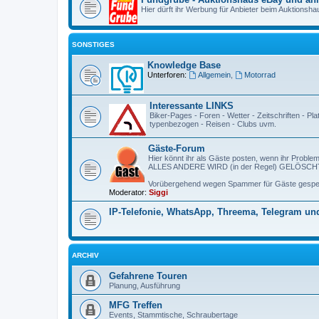
Hier dürft ihr Werbung für Anbieter beim Auktionsh
SONSTIGES
Knowledge Base
Unterforen:
Allgemein
,
Motorrad
Interessante LINKS
Biker-Pages - Foren - Wetter - Zeitschriften - Pla
typenbezogen - Reisen - Clubs uvm.
Gäste-Forum
Hier könnt ihr als Gäste posten, wenn ihr Proble
ALLES ANDERE WIRD (in der Regel) GELÖSCHT
Vorübergehend wegen Spammer für Gäste gesper
Moderator:
Siggi
IP-Telefonie, WhatsApp, Threema, Telegram un
ARCHIV
Gefahrene Touren
Planung, Ausführung
MFG Treffen
Events, Stammtische, Schraubertage