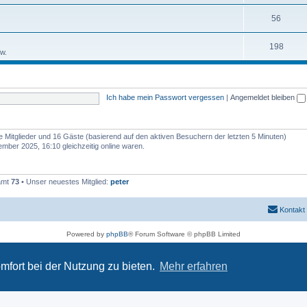
56
198
w.
Ich habe mein Passwort vergessen
|
Angemeldet bleiben
re Mitglieder und 16 Gäste (basierend auf den aktiven Besuchern der letzten 5 Minuten)
ber 2025, 16:10 gleichzeitig online waren.
samt
73
• Unser neuestes Mitglied:
peter
Kontakt
Powered by
phpBB
® Forum Software © phpBB Limited
Deutsche Übersetzung durch
phpBB.de
Datenschutz
|
Nutzungsbedingungen
mfort bei der Nutzung zu bieten.
Mehr erfahren