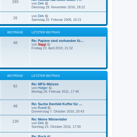
B
265
s
N
g
von
Dirk
e
t
e
Dienstag 29. November 2016, 18:22
i
e
u
t
r
e
N
r
von
Dirk
B
26
s
e
a
Samstag 25. Februar 2006, 16:21
e
t
u
g
i
e
e
t
r
s
r
BEITRÄGE
LETZTER BEITRAG
B
t
a
e
e
g
i
Re: Papiere sind vorhanden fü…
r
48
t
N
von
Siggi
B
r
e
Freitag 23. April 2010, 21:32
e
a
u
i
g
e
t
s
r
t
a
e
g
r
B
BEITRÄGE
LETZTER BEITRAG
e
i
Re: MFG-Mützen
t
92
N
von
Holger
r
e
Montag 28. Februar 2011, 17:46
a
u
g
e
s
Re: Suche Denfeld Koffer für …
48
t
N
von
Ruedi
e
e
Donnerstag 7. Oktober 2010, 20:43
r
u
B
e
Re: Meine Winterräder
e
130
s
N
von
Dirk
i
t
e
Sonntag 23. Oktober 2016, 17:59
t
e
u
r
r
e
a
Re: Rock öl
B