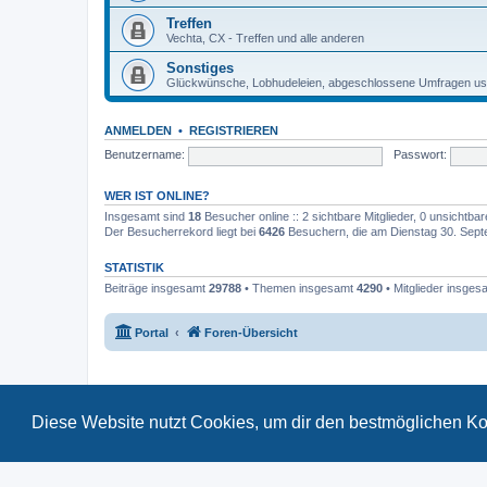
Treffen
Vechta, CX - Treffen und alle anderen
Sonstiges
Glückwünsche, Lobhudeleien, abgeschlossene Umfragen us
ANMELDEN
•
REGISTRIEREN
Benutzername:
Passwort:
WER IST ONLINE?
Insgesamt sind
18
Besucher online :: 2 sichtbare Mitglieder, 0 unsichtba
Der Besucherrekord liegt bei
6426
Besuchern, die am Dienstag 30. Septem
STATISTIK
Beiträge insgesamt
29788
• Themen insgesamt
4290
• Mitglieder insge
Portal
Foren-Übersicht
Diese Website nutzt Cookies, um dir den bestmöglichen Ko