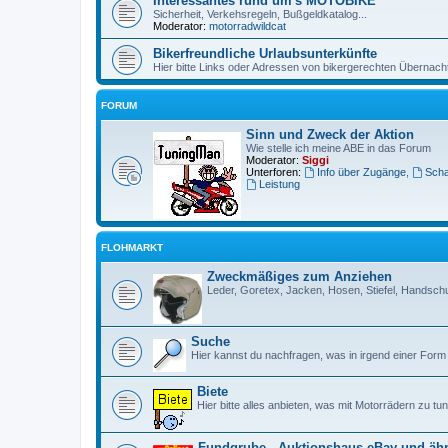
Interessantes rund um's MOTOBIKE
Sicherheit, Verkehsregeln, Bußgeldkatalog...
Moderator:
motorradwildcat
Bikerfreundliche Urlaubsunterkünfte
Hier bitte Links oder Adressen von bikergerechten Übernach
FORUM
Sinn und Zweck der Aktion
Wie stelle ich meine ABE in das Forum
Moderator:
Siggi
Unterforen:
Info über Zugänge
,
Scha
Leistung
FLOHMARKT
Zweckmäßiges zum Anziehen
Leder, Goretex, Jacken, Hosen, Stiefel, Handsc
Suche
Hier kannst du nachfragen, was in irgend einer Form
Biete
Hier bitte alles anbieten, was mit Motorrädern zu tu
Fundgrube - Auktionshaus eBay und ähn