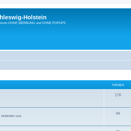
hleswig-Holstein
Ein Forum OHNE WERBUNG und OHNE POPUPS
THEMEN
176
49
s einbinden usw.