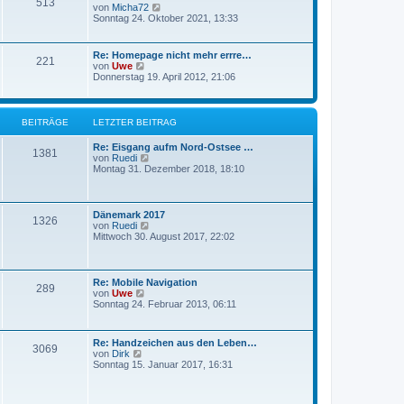
i
513
t
N
von
Micha72
t
e
e
Sonntag 24. Oktober 2021, 13:33
r
r
u
a
B
e
g
e
s
Re: Homepage nicht mehr errre…
i
221
t
N
von
Uwe
t
e
e
Donnerstag 19. April 2012, 21:06
r
r
u
a
B
e
g
e
s
i
t
BEITRÄGE
LETZTER BEITRAG
t
e
r
r
Re: Eisgang aufm Nord-Ostsee …
a
B
1381
N
von
Ruedi
g
e
e
Montag 31. Dezember 2018, 18:10
i
u
t
e
r
s
a
t
Dänemark 2017
g
1326
e
N
von
Ruedi
r
e
Mittwoch 30. August 2017, 22:02
B
u
e
e
i
s
t
t
Re: Mobile Navigation
r
289
e
N
von
Uwe
a
r
e
Sonntag 24. Februar 2013, 06:11
g
B
u
e
e
i
s
Re: Handzeichen aus den Leben…
t
t
3069
N
von
Dirk
r
e
e
Sonntag 15. Januar 2017, 16:31
a
r
u
g
B
e
e
s
i