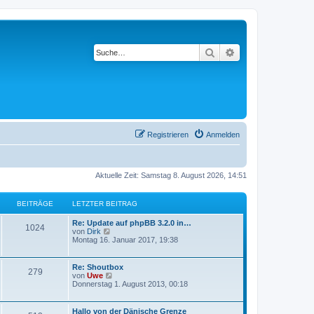
Suche
Erweiterte Suche
Registrieren
Anmelden
Aktuelle Zeit: Samstag 8. August 2026, 14:51
BEITRÄGE
LETZTER BEITRAG
Re: Update auf phpBB 3.2.0 in…
1024
N
von
Dirk
e
Montag 16. Januar 2017, 19:38
u
e
s
Re: Shoutbox
279
t
N
von
Uwe
e
e
Donnerstag 1. August 2013, 00:18
r
u
B
e
e
s
Hallo von der Dänische Grenze