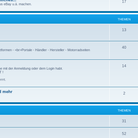
17
aus eBay u.ä. machen.
THEMEN
13
40
ttformen - <br>Portale - Händler - Hersteller - Motorradseiten
14
me mit der Anmeldung oder dem Login habt.
 !
rrt.
d mehr
2
THEMEN
31
52