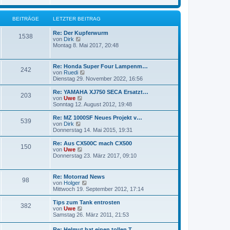
t
t
e
r
r
a
BEITRÄGE
LETZTER BEITRAG
B
g
e
i
Re: Der Kupferwurm
1538
t
N
von
Dirk
r
e
Montag 8. Mai 2017, 20:48
a
u
g
e
s
Re: Honda Super Four Lampenm…
242
t
N
von
Ruedi
e
e
Dienstag 29. November 2022, 16:56
r
u
B
e
Re: YAMAHA XJ750 SECA Ersatzt…
e
203
s
N
von
Uwe
i
t
e
Sonntag 12. August 2012, 19:48
t
e
u
r
r
e
Re: MZ 1000SF Neues Projekt v…
a
539
B
s
N
von
Dirk
g
e
t
e
Donnerstag 14. Mai 2015, 19:31
i
e
u
t
r
e
Re: Aus CX500C mach CX500
r
150
B
s
N
von
Uwe
a
e
t
e
Donnerstag 23. März 2017, 09:10
g
i
e
u
t
r
e
r
B
s
Re: Motorrad News
a
e
98
t
N
von
Holger
g
i
e
e
Mittwoch 19. September 2012, 17:14
t
r
u
r
B
e
Tips zum Tank entrosten
a
e
382
s
N
von
Uwe
g
i
t
e
Samstag 26. März 2011, 21:53
t
e
u
r
r
e
a
Re: Helmut hat einen tollen T…