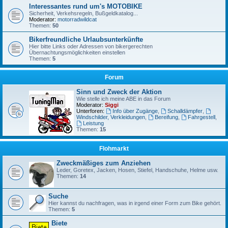
Interessantes rund um's MOTOBIKE
Sicherheit, Verkehsregeln, Bußgeldkatalog...
Moderator:
motorradwildcat
Themen:
50
Bikerfreundliche Urlaubsunterkünfte
Hier bitte Links oder Adressen von bikergerechten
Übernachtungsmöglichkeiten einstellen
Themen:
5
Forum
Sinn und Zweck der Aktion
Wie stelle ich meine ABE in das Forum
Moderator:
Siggi
Unterforen:
Info über Zugänge
,
Schalldämpfer
,
Windschilder, Verkleidungen
,
Bereifung
,
Fahrgestell
,
Leistung
Themen:
15
Flohmarkt
Zweckmäßiges zum Anziehen
Leder, Goretex, Jacken, Hosen, Stiefel, Handschuhe, Helme usw.
Themen:
14
Suche
Hier kannst du nachfragen, was in irgend einer Form zum Bike gehört.
Themen:
5
Biete