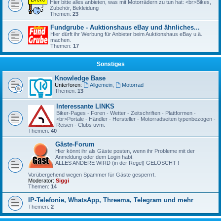
Hier bitte alles anbieten, was mit Motorrädern zu tun hat: <br>Bikes,
Zubehör, Bekleidung
Themen:
23
Fundgrube - Auktionshaus eBay und ähnliches...
Hier dürft ihr Werbung für Anbieter beim Auktionshaus eBay u.ä.
machen.
Themen:
17
Sonstiges
Knowledge Base
Unterforen:
Allgemein
,
Motorrad
Themen:
13
Interessante LINKS
Biker-Pages - Foren - Wetter - Zeitschriften - Plattformen -
<br>Portale - Händler - Hersteller - Motorradseiten typenbezogen -
Reisen - Clubs uvm.
Themen:
40
Gäste-Forum
Hier könnt ihr als Gäste posten, wenn ihr Probleme mit der
Anmeldung oder dem Login habt.
ALLES ANDERE WIRD (in der Regel) GELÖSCHT !
Vorübergehend wegen Spammer für Gäste gesperrrt.
Moderator:
Siggi
Themen:
14
IP-Telefonie, WhatsApp, Threema, Telegram und mehr
Themen:
2