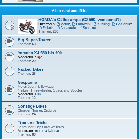
Alles rund ums Bike
HONDA's Güllepumpe (CX500, was sonst?)
Unterforen:
Motor:
,
Fahrwerk:
,
Kühlung:
,
Gasfabrik:
,
Elektrik:
,
Anbauteile:
,
Sonstiges:
Themen:
230
Big Super-Tourer
Themen:
60
Yamaha XJ 550 bis 900
Moderator:
Siggi
Themen:
29
Nacked Bikes
Themen:
26
Gespanne
Motorräder mit Beiwagen
(Trikes, Threewheeler, Quads und Scooter)
Moderator:
Dirk
Themen:
12
Sonstige Bikes
Chopper, Tourer, Enduros ...
Themen:
24
Tips und Tricks
Schrauber-Tipps und Weiteres
Moderator:
motorradwildcat
Themen:
80