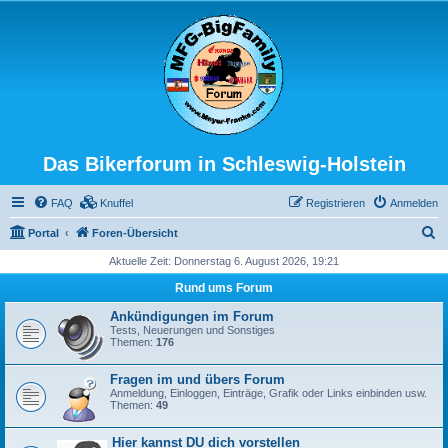
Das Bikerforum in Schleswig-Holstein
FAQ
Knuffel
Registrieren
Anmelden
S
Portal
Foren-Übersicht
u
Aktuelle Zeit: Donnerstag 6. August 2026, 19:21
c
Rund ums Forum
h
Ankündigungen im Forum
e
Tests, Neuerungen und Sonstiges
Themen:
176
Fragen im und übers Forum
Anmeldung, Einloggen, Einträge, Grafik oder Links einbinden usw.
Themen:
49
Hier kannst DU dich vorstellen