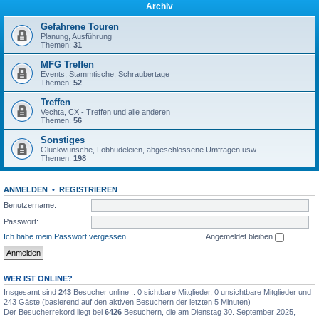
Archiv
Gefahrene Touren
Planung, Ausführung
Themen:
31
MFG Treffen
Events, Stammtische, Schraubertage
Themen:
52
Treffen
Vechta, CX - Treffen und alle anderen
Themen:
56
Sonstiges
Glückwünsche, Lobhudeleien, abgeschlossene Umfragen usw.
Themen:
198
ANMELDEN
•
REGISTRIEREN
Benutzername:
Passwort:
Ich habe mein Passwort vergessen
Angemeldet bleiben
WER IST ONLINE?
Insgesamt sind
243
Besucher online :: 0 sichtbare Mitglieder, 0 unsichtbare Mitglieder und
243 Gäste (basierend auf den aktiven Besuchern der letzten 5 Minuten)
Der Besucherrekord liegt bei
6426
Besuchern, die am Dienstag 30. September 2025,