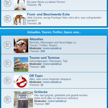
Ein paar Worte zu deiner Person
Themen:
75
Frust- und Beschwerde Ecke
Viele Gucker, wenig Postings! Was stört dich, was soll geändert
werden?
Themen:
25
Aktuelles, Touren, Treffen, Spass usw...
Aktuelles
Berichte, Meinungen und Vorschläge zu:
Touren, Treffen, Reisen
Moderator:
motorradwildcat
Themen:
232
Touren und Termine
Ankündigungen, Planungen, Tips
Moderator:
motorradwildcat
Themen:
159
Off Topic
Alles, was sonst nirgends reinpasst.
Moderator:
motorradwildcat
Themen:
31
Grölecke
Hier darf gegrölt, geblödelt und gejohlt werden.
(bitte nicht alles so bierernst nehmen)
Moderator:
motorradwildcat
Themen:
937