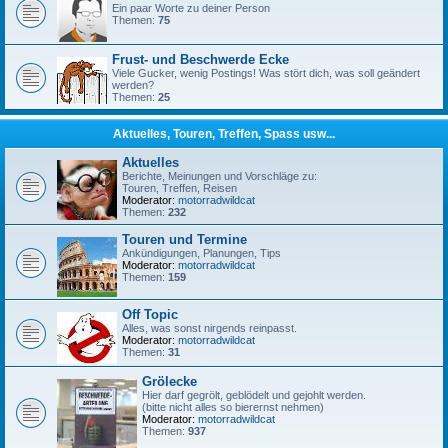
Ein paar Worte zu deiner Person
Themen:
75
Frust- und Beschwerde Ecke
Viele Gucker, wenig Postings! Was stört dich, was soll geändert
werden?
Themen:
25
Aktuelles, Touren, Treffen, Spass usw...
Aktuelles
Berichte, Meinungen und Vorschläge zu:
Touren, Treffen, Reisen
Moderator:
motorradwildcat
Themen:
232
Touren und Termine
Ankündigungen, Planungen, Tips
Moderator:
motorradwildcat
Themen:
159
Off Topic
Alles, was sonst nirgends reinpasst.
Moderator:
motorradwildcat
Themen:
31
Grölecke
Hier darf gegrölt, geblödelt und gejohlt werden.
(bitte nicht alles so bierernst nehmen)
Moderator:
motorradwildcat
Themen:
937