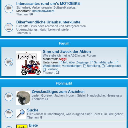
Interessantes rund um's MOTOBIKE
Sicherheit, Verkehsregeln, Bußgeldkatalog...
Moderator:
motorradwildcat
Themen:
50
Bikerfreundliche Urlaubsunterkünfte
Hier bitte Links oder Adressen von bikergerechten
Übernachtungsmöglichkeiten einstellen
Themen:
5
Forum
Sinn und Zweck der Aktion
Wie stelle ich meine ABE in das Forum
Moderator:
Siggi
Unterforen:
Info über Zugänge
,
Schalldämpfer
,
Windschilder, Verkleidungen
,
Bereifung
,
Fahrgestell
,
Leistung
Themen:
15
Flohmarkt
Zweckmäßiges zum Anziehen
Leder, Goretex, Jacken, Hosen, Stiefel, Handschuhe, Helme usw.
Themen:
14
Suche
Hier kannst du nachfragen, was in irgend einer Form zum Bike gehört.
Themen:
5
Biete