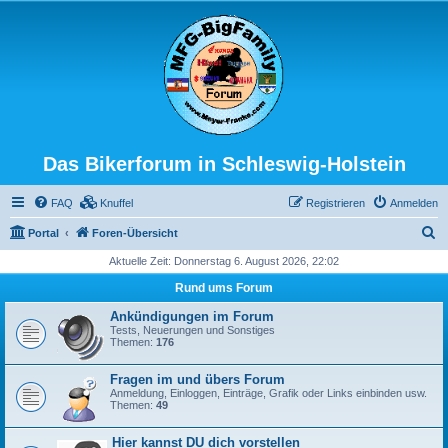
Das Bikerforum in Schleswig-Holstein
FAQ
Knuffel
Registrieren
Anmelden
S
Portal
Foren-Übersicht
u
Aktuelle Zeit: Donnerstag 6. August 2026, 22:02
c
Rund ums Forum
h
Ankündigungen im Forum
e
Tests, Neuerungen und Sonstiges
Themen:
176
Fragen im und übers Forum
Anmeldung, Einloggen, Einträge, Grafik oder Links einbinden usw.
Themen:
49
Hier kannst DU dich vorstellen