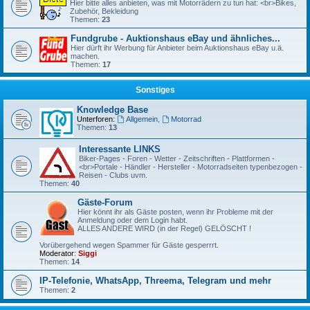
Hier bitte alles anbieten, was mit Motorrädern zu tun hat: <br>Bikes,
Zubehör, Bekleidung
Themen:
23
Fundgrube - Auktionshaus eBay und ähnliches...
Hier dürft ihr Werbung für Anbieter beim Auktionshaus eBay u.ä.
machen.
Themen:
17
Sonstiges
Knowledge Base
Unterforen:
Allgemein
,
Motorrad
Themen:
13
Interessante LINKS
Biker-Pages - Foren - Wetter - Zeitschriften - Plattformen -
<br>Portale - Händler - Hersteller - Motorradseiten typenbezogen -
Reisen - Clubs uvm.
Themen:
40
Gäste-Forum
Hier könnt ihr als Gäste posten, wenn ihr Probleme mit der
Anmeldung oder dem Login habt.
ALLES ANDERE WIRD (in der Regel) GELÖSCHT !
Vorübergehend wegen Spammer für Gäste gesperrrt.
Moderator:
Siggi
Themen:
14
IP-Telefonie, WhatsApp, Threema, Telegram und mehr
Themen:
2