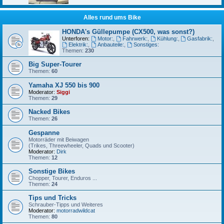
Alles rund ums Bike
HONDA's Güllepumpe (CX500, was sonst?)
Unterforen:
Motor:
,
Fahrwerk:
,
Kühlung:
,
Gasfabrik:
,
Elektrik:
,
Anbauteile:
,
Sonstiges:
Themen:
230
Big Super-Tourer
Themen:
60
Yamaha XJ 550 bis 900
Moderator:
Siggi
Themen:
29
Nacked Bikes
Themen:
26
Gespanne
Motorräder mit Beiwagen
(Trikes, Threewheeler, Quads und Scooter)
Moderator:
Dirk
Themen:
12
Sonstige Bikes
Chopper, Tourer, Enduros ...
Themen:
24
Tips und Tricks
Schrauber-Tipps und Weiteres
Moderator:
motorradwildcat
Themen:
80