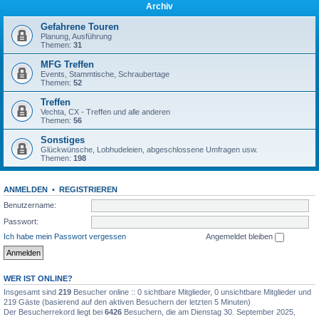
Archiv
Gefahrene Touren
Planung, Ausführung
Themen:
31
MFG Treffen
Events, Stammtische, Schraubertage
Themen:
52
Treffen
Vechta, CX - Treffen und alle anderen
Themen:
56
Sonstiges
Glückwünsche, Lobhudeleien, abgeschlossene Umfragen usw.
Themen:
198
ANMELDEN
•
REGISTRIEREN
Benutzername:
Passwort:
Ich habe mein Passwort vergessen
Angemeldet bleiben
WER IST ONLINE?
Insgesamt sind
219
Besucher online :: 0 sichtbare Mitglieder, 0 unsichtbare Mitglieder und
219 Gäste (basierend auf den aktiven Besuchern der letzten 5 Minuten)
Der Besucherrekord liegt bei
6426
Besuchern, die am Dienstag 30. September 2025,