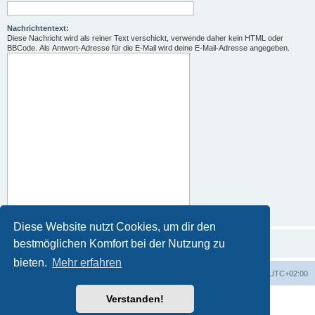
Nachrichtentext:
Diese Nachricht wird als reiner Text verschickt, verwende daher kein HTML oder
BBCode. Als Antwort-Adresse für die E-Mail wird deine E-Mail-Adresse angegeben.
Diese Website nutzt Cookies, um dir den
bestmöglichen Komfort bei der Nutzung zu
bieten.
Mehr erfahren
Portal
Foren-Übersicht
Alle Zeiten sind
UTC+02:00
Verstanden!
Powered by
phpBB
® Forum Software © phpBB Limited
Deutsche Übersetzung durch
phpBB.de