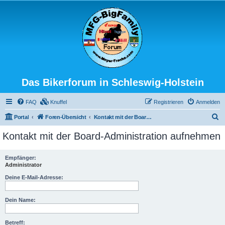
Das Bikerforum in Schleswig-Holstein
FAQ
Knuffel
Registrieren
Anmelden
S
Portal
Foren-Übersicht
Kontakt mit der Board-Administration aufnehmen
u
Kontakt mit der Board-Administration aufnehmen
c
h
Empfänger:
Administrator
e
Deine E-Mail-Adresse:
Dein Name:
Betreff: