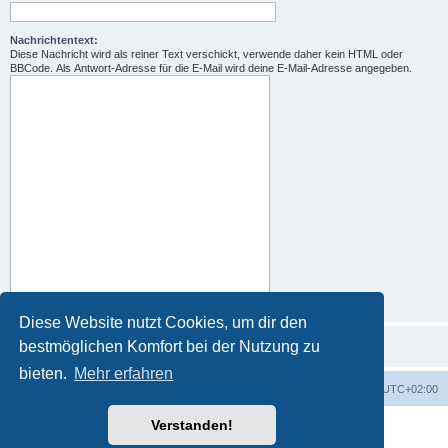
Nachrichtentext:
Diese Nachricht wird als reiner Text verschickt, verwende daher kein HTML oder
BBCode. Als Antwort-Adresse für die E-Mail wird deine E-Mail-Adresse angegeben.
Diese Website nutzt Cookies, um dir den
bestmöglichen Komfort bei der Nutzung zu
bieten.
Mehr erfahren
Portal
Foren-Übersicht
Alle Zeiten sind
UTC+02:00
Verstanden!
Powered by
phpBB
® Forum Software © phpBB Limited
Deutsche Übersetzung durch
phpBB.de