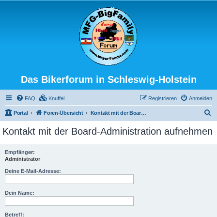
Das Bikerforum in Schleswig-Holstein
FAQ
Knuffel
Registrieren
Anmelden
S
Portal
Foren-Übersicht
Kontakt mit der Board-Administration aufnehmen
u
Kontakt mit der Board-Administration aufnehmen
c
h
Empfänger:
Administrator
e
Deine E-Mail-Adresse:
Dein Name:
Betreff: