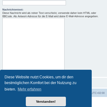
Nachrichtentext:
Diese Nachricht wird als reiner Text verschickt, verwende daher kein HTML oder
BBCode. Als Antwort-Adresse für die E-Mail wird deine E-Mail-Adresse angegeben.
Diese Website nutzt Cookies, um dir den
bestmöglichen Komfort bei der Nutzung zu
bieten.
Mehr erfahren
Portal
Foren-Übersicht
Alle Zeiten sind
UTC+02:00
Verstanden!
Powered by
phpBB
® Forum Software © phpBB Limited
Deutsche Übersetzung durch
phpBB.de