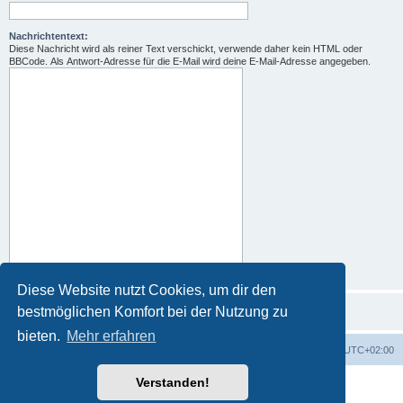
Nachrichtentext:
Diese Nachricht wird als reiner Text verschickt, verwende daher kein HTML oder
BBCode. Als Antwort-Adresse für die E-Mail wird deine E-Mail-Adresse angegeben.
Diese Website nutzt Cookies, um dir den
bestmöglichen Komfort bei der Nutzung zu
bieten.
Mehr erfahren
Portal
Foren-Übersicht
Alle Zeiten sind
UTC+02:00
Verstanden!
Powered by
phpBB
® Forum Software © phpBB Limited
Deutsche Übersetzung durch
phpBB.de