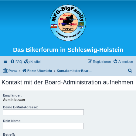
Das Bikerforum in Schleswig-Holstein
FAQ
Knuffel
Registrieren
Anmelden
S
Portal
Foren-Übersicht
Kontakt mit der Board-Administration aufnehmen
u
Kontakt mit der Board-Administration aufnehmen
c
h
Empfänger:
Administrator
e
Deine E-Mail-Adresse:
Dein Name:
Betreff: