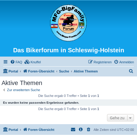
Das Bikerforum in Schleswig-Holstein
FAQ
Knuffel
Registrieren
Anmelden
S
Portal
Foren-Übersicht
Suche
Aktive Themen
u
Aktive Themen
c
Zur erweiterten Suche
h
Die Suche ergab 0 Treffer • Seite
1
von
1
e
Es wurden keine passenden Ergebnisse gefunden.
Die Suche ergab 0 Treffer • Seite
1
von
1
Gehe zu
Portal
Foren-Übersicht
Alle Zeiten sind
UTC+02:00