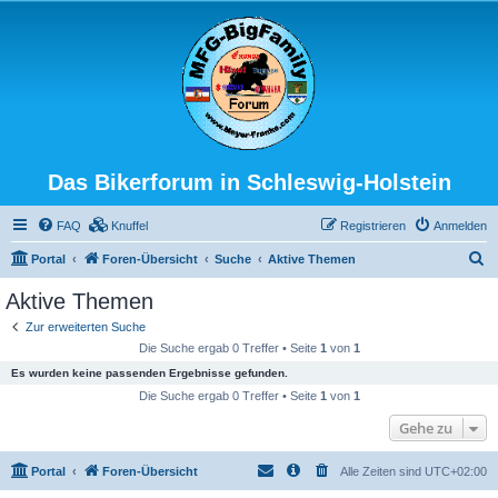
Das Bikerforum in Schleswig-Holstein
FAQ
Knuffel
Registrieren
Anmelden
S
Portal
Foren-Übersicht
Suche
Aktive Themen
u
Aktive Themen
c
Zur erweiterten Suche
h
Die Suche ergab 0 Treffer • Seite
1
von
1
e
Es wurden keine passenden Ergebnisse gefunden.
Die Suche ergab 0 Treffer • Seite
1
von
1
Gehe zu
Portal
Foren-Übersicht
Alle Zeiten sind
UTC+02:00