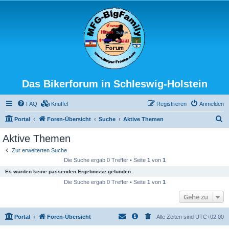
Das Bikerforum in Schleswig-Holstein
FAQ
Knuffel
Registrieren
Anmelden
S
Portal
Foren-Übersicht
Suche
Aktive Themen
u
Aktive Themen
c
Zur erweiterten Suche
h
Die Suche ergab 0 Treffer • Seite
1
von
1
e
Es wurden keine passenden Ergebnisse gefunden.
Die Suche ergab 0 Treffer • Seite
1
von
1
Gehe zu
Portal
Foren-Übersicht
Alle Zeiten sind
UTC+02:00