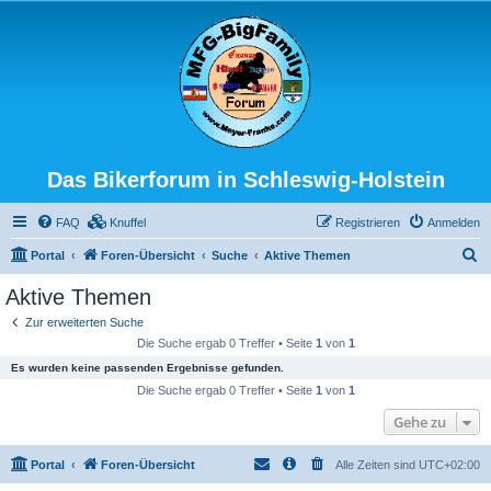
Das Bikerforum in Schleswig-Holstein
FAQ
Knuffel
Registrieren
Anmelden
S
Portal
Foren-Übersicht
Suche
Aktive Themen
u
Aktive Themen
c
Zur erweiterten Suche
h
Die Suche ergab 0 Treffer • Seite
1
von
1
e
Es wurden keine passenden Ergebnisse gefunden.
Die Suche ergab 0 Treffer • Seite
1
von
1
Gehe zu
Portal
Foren-Übersicht
Alle Zeiten sind
UTC+02:00